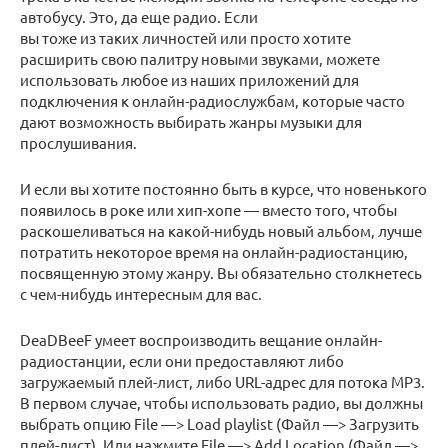
автобусу. Это, да еще радио. Если
вы тоже из таких личностей или просто хотите
расширить свою палитру новыми звуками, можете
использовать любое из наших приложений для
подключения к онлайн-радиослужбам, которые часто
дают возможность выбирать жанры музыки для
прослушивания.
И если вы хотите постоянно быть в курсе, что новенького
появилось в роке или хип-хопе — вместо того, чтобы
раскошеливаться на какой-нибудь новый альбом, лучше
потратить некоторое время на онлайн-радиостанцию,
посвященную этому жанру. Вы обязательно столкнетесь
с чем-нибудь интересным для вас.
DeaDBeeF умеет воспроизводить вещание онлайн-
радиостанции, если они предоставляют либо
загружаемый плей-лист, либо URL-адрес для потока MP3.
В первом случае, чтобы использовать радио, вы должны
выбрать опцию File —> Load playlist (Файл —> Загрузить
плей-лист). Или нажмите File —> Add Location (Файл —>