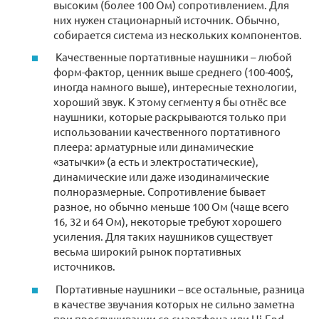
высоким (более 100 Ом) сопротивлением. Для
них нужен стационарный источник. Обычно,
собирается система из нескольких компонентов.
Качественные портативные наушники – любой
форм-фактор, ценник выше среднего (100-400$,
иногда намного выше), интересные технологии,
хороший звук. К этому сегменту я бы отнёс все
наушники, которые раскрываются только при
использовании качественного портативного
плеера: арматурные или динамические
«затычки» (а есть и электростатические),
динамические или даже изодинамические
полноразмерные. Сопротивление бывает
разное, но обычно меньше 100 Ом (чаще всего
16, 32 и 64 Ом), некоторые требуют хорошего
усиления. Для таких наушников существует
весьма широкий рынок портативных
источников.
Портативные наушники – все остальные, разница
в качестве звучания которых не сильно заметна
при прослушивании со смартфона или Hi-End