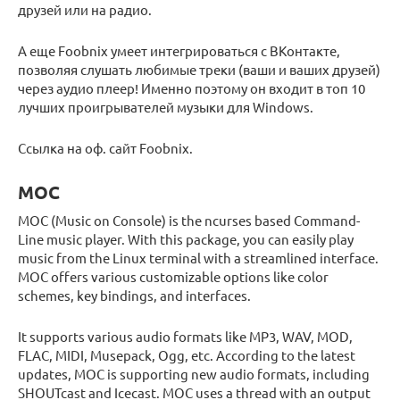
друзей или на радио.
А еще Foobnix умеет интегрироваться с ВКонтакте,
позволяя слушать любимые треки (ваши и ваших друзей)
через аудио плеер! Именно поэтому он входит в топ 10
лучших проигрывателей музыки для Windows.
Ссылка на оф. сайт Foobnix.
MOC
MOC (Music on Console) is the ncurses based Command-
Line music player. With this package, you can easily play
music from the Linux terminal with a streamlined interface.
MOC offers various customizable options like color
schemes, key bindings, and interfaces.
It supports various audio formats like MP3, WAV, MOD,
FLAC, MIDI, Musepack, Ogg, etc. According to the latest
updates, MOC is supporting new audio formats, including
SHOUTcast and Icecast. MOC uses a thread with an output