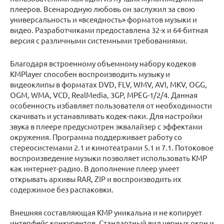
плееров. Всенародную любовь он заслужил за свою
универсальность и «всеядность» форматов музыки и
видео. Разработчиками предоставлена 32-х и 64-битная
версия с различными системными требованиями.
Благодаря встроенному объемному набору кодеков
KMPlayer способен воспроизводить музыку и
видеоклипы в форматах DVD, FLV, WMV, AVI, MKV, OGG,
OGM, WMA, VCD, RealMedia, 3GP, MPEG-1/2/4. Данная
особенность избавляет пользователя от необходимости
скачивать и устанавливать кодек-паки. Для настройки
звука в плеере предусмотрен эквалайзер с эффектами
окружения. Программа поддерживает работу со
стереосистемами 2.1 и кинотеатрами 5.1 и 7.1. Потоковое
воспроизведение музыки позволяет использовать KMP
как интернет-радио. В дополнение плеер умеет
открывать архивы RAR, ZIP и воспроизводить их
содержимое без распаковки.
Внешняя составляющая KMP уникальна и не копирует
интерфейс конкурентов. Стандартный вид черных окон и