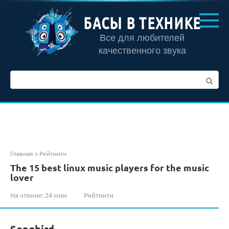
Перейти
к
БАСЫ В ТЕХНИКЕ
контенту
Все для любителей
качественного звука
Поиск:
Главная
»
Рейтинги
The 15 best linux music players for the music
lover
На чтение:
24 мин
Рейтинги