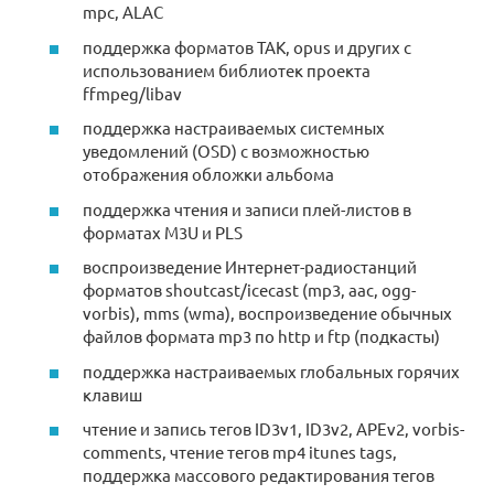
mpc, ALAC
поддержка форматов TAK, opus и других c
использованием библиотек проекта
ffmpeg/libav
поддержка настраиваемых системных
уведомлений (OSD) с возможностью
отображения обложки альбома
поддержка чтения и записи плей-листов в
форматах M3U и PLS
воспроизведение Интернет-радиостанций
форматов shoutcast/icecast (mp3, aac, ogg-
vorbis), mms (wma), воспроизведение обычных
файлов формата mp3 по http и ftp (подкасты)
поддержка настраиваемых глобальных горячих
клавиш
чтение и запись тегов ID3v1, ID3v2, APEv2, vorbis-
comments, чтение тегов mp4 itunes tags,
поддержка массового редактирования тегов