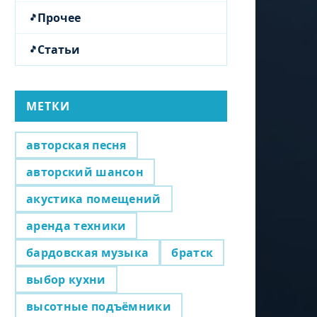
Прочее
Статьи
МЕТКИ
авторская песня
авторский шансон
акустика помещений
аренда техники
бардовская музыка
братск
выбор кухни
высотные подъёмники