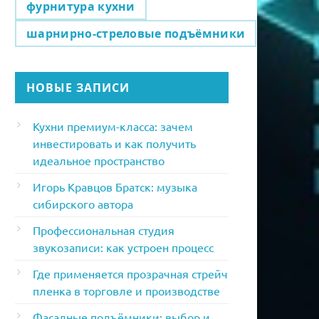
фурнитура кухни
шарнирно-стреловые подъёмники
НОВЫЕ ЗАПИСИ
Кухни премиум-класса: зачем
инвестировать и как получить
идеальное пространство
Игорь Кравцов Братск: музыка
сибирского автора
Профессиональная студия
звукозаписи: как устроен процесс
Где применяется прозрачная стрейч
пленка в торговле и производстве
Фасадные подъёмники: выбор и