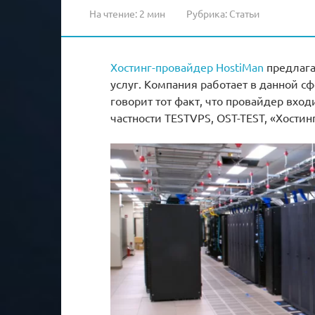
На чтение:
2 мин
Рубрика:
Статьи
Хостинг-провайдер HostiMan
предлага
услуг. Компания работает в данной с
говорит тот факт, что провайдер вход
частности TESTVPS, OST-TEST, «Хостинг