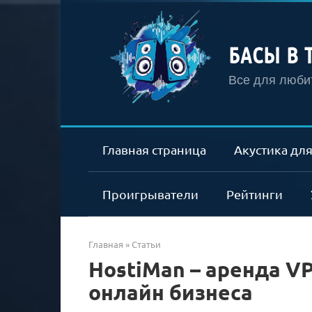
Перейти
к
контенту
БАСЫ В 
Все для любит
Главная страница
Акустика для
Проигрыватели
Рейтинги
Главная
»
Статьи
HostiMan – аренда V
онлайн бизнеса