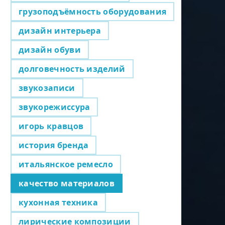
грузоподъёмность оборудования
дизайн интерьера
дизайн обуви
долговечность изделий
звукозаписи
звукорежиссура
игорь кравцов
история бренда
итальянское ремесло
качество материалов
кухонная техника
лирические композиции