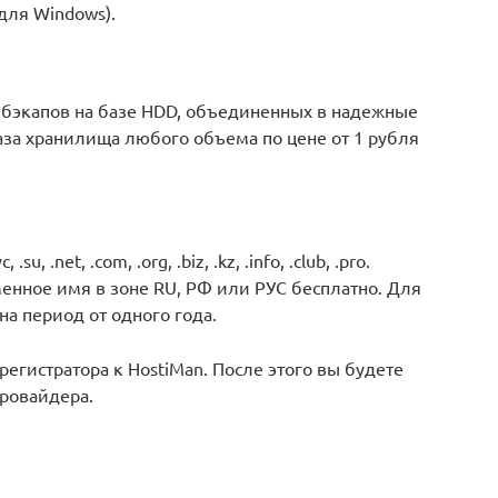
для Windows).
бэкапов на базе HDD, объединенных в надежные
аза хранилища любого объема по цене от 1 рубля
с, .su, .net, .com, .org, .biz, .kz, .info, .club, .pro.
енное имя в зоне RU, РФ или РУС бесплатно. Для
на период от одного года.
егистратора к HostiMan. После этого вы будете
провайдера.