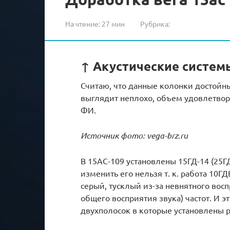
На чтение:
27 мин
Рубрика:
↑ Акустические систем
Считаю, что данные колонки достойны 
выглядит неплохо, объем удовлетвор
ФИ.
Источник фото: vega-brz.ru
В 15АС-109 установлены 15ГД-14 (25ГДН
изменить его нельзя т. к. работа 10Г
серый, тусклый из-за невнятного вос
общего восприятия звука) частот. И э
двухполосок в которые установлены 