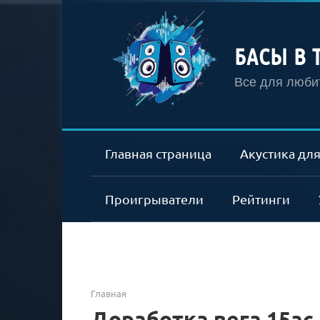
Перейти
к
контенту
БАСЫ В 
Все для любит
Главная страница
Акустика для
Проигрыватели
Рейтинги
Главная
Доработка вега 15ас