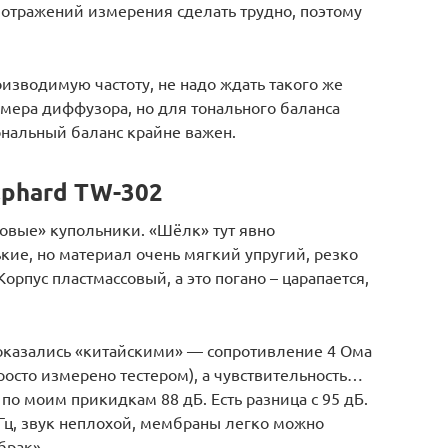
 отражений измерения сделать трудно, поэтому
изводимую частоту, не надо ждать такого же
азмера диффузора, но для тонального баланса
тональный баланс крайне важен.
lphard TW-302
овые» купольники. «Шёлк» тут явно
кие, но материал очень мягкий упругий, резко
орпус пластмассовый, а это погано – царапается,
оказались «китайскими» — сопротивление 4 Ома
просто измерено тестером), а чувствительность…
 по моим прикидкам 88 дБ. Есть разница с 95 дБ.
0 Гц, звук неплохой, мембраны легко можно
брак».