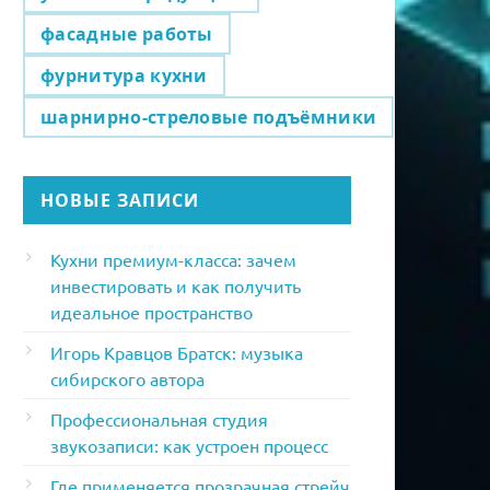
фасадные работы
фурнитура кухни
шарнирно-стреловые подъёмники
НОВЫЕ ЗАПИСИ
Кухни премиум-класса: зачем
инвестировать и как получить
идеальное пространство
Игорь Кравцов Братск: музыка
сибирского автора
Профессиональная студия
звукозаписи: как устроен процесс
Где применяется прозрачная стрейч