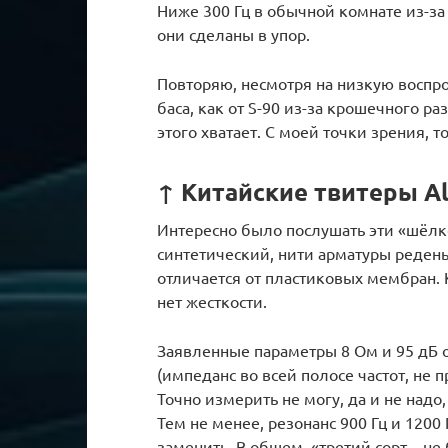
Ниже 300 Гц в обычной комнате из-за
они сделаны в упор.
Повторяю, несмотря на низкую воспро
баса, как от S-90 из-за крошечного р
этого хватает. С моей точки зрения, 
↑ Китайские твитеры A
Интересно было послушать эти «шёлк
синтетический, нити арматуры редень
отличается от пластиковых мембран. К
нет жесткости.
Заявленные параметры 8 Ом и 95 дБ 
(импеданс во всей полосе частот, не 
Точно измерить не могу, да и не надо,
Тем не менее, резонанс 900 Гц и 120
заменить. В общем, «третий сорт – не 