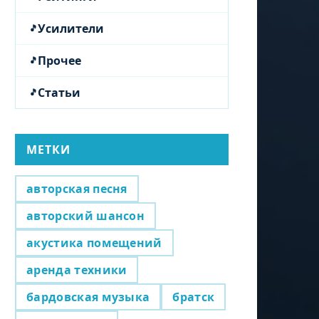
Усилители
Прочее
Статьи
МЕТКИ
авторская песня
авторский шансон
акустика помещений
аренда техники
бардовская музыка
братск