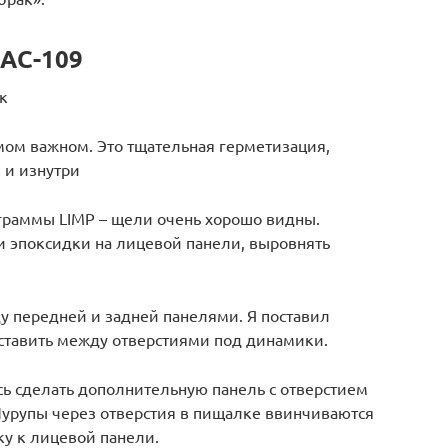
5АС-109
 к
амом важном. Это тщательная герметизация,
 и изнутри
граммы LIMP – щели очень хорошо видны.
и эпоксидки на лицевой панели, выровнять
ду передней и задней панелями. Я поставил
 ставить между отверстиями под динамики.
ь сделать дополнительную панель с отверстием
Шурупы через отверстия в пищалке ввинчиваются
вку к лицевой панели.