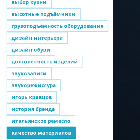
выбор кухни
высотные подъёмники
грузоподъёмность оборудования
дизайн интерьера
дизайн обуви
долговечность изделий
звукозаписи
звукорежиссура
игорь кравцов
история бренда
итальянское ремесло
качество материалов