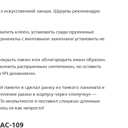
з искусственной замши. Шурупы рекомендую
залить клеем, установить сзади пружинные
ерминалы с винтовыми зажимами установить не
покрыть лаком или облагородить иным образом.
полнить распушенным синтепоном, но оставить
и НЧ динамиком.
й панели я сделал рамку из тонкого ламината и
репление рамки к корпусу через «липучку» —
. По неопытности я поставил слишком длинные
ось ох как непросто!
5АС-109