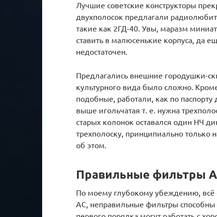
Лучшие советские конструкторы прек
двухполосок предлагали радиолюбит
такие как 2ГД-40. Увы, маразм миниа
ставить в малюсенькие корпуса, да ещ
недостаточен.
Предлагались внешние городушки-скв
культурного вида было сложно. Кроме 
подобные, работали, как по паспорту 
выше игольчатая т. е. нужна трехполо
старых колонок оставался один НЧ ди
трехполоску, принципиально только н
об этом.
Правильные фильтры 
По моему глубокому убеждению, всё
АС, неправильные фильтры способны
первого порядка могут работать с х