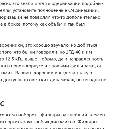
расно это знали и для модернизации подобных
елям установить полноценные СЧ динамики,
тюризации не позволял что-то дополнительно
е в боксе, потому как объём и так был
оречники, это хорошо звучало, но добиться
того, что бы ни говорили, но 2ГД-40 и им
до 12,5 кГц, выше – обрыв, да и направленность
ска в новом корпусе и с новыми фильтрами, от
намик. Вариант хороший и я сделал такую
а доступных советских динамиках, но сегодня не
АС
 совсем наоборот – фильтры важнейший элемент
 испортить звук любых динамиков. Фильтры
орошо подобранными по характеристикам парами