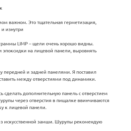
 к
амом важном. Это тщательная герметизация,
 и изнутри
граммы LIMP – щели очень хорошо видны.
и эпоксидки на лицевой панели, выровнять
ду передней и задней панелями. Я поставил
 ставить между отверстиями под динамики.
ь сделать дополнительную панель с отверстием
Шурупы через отверстия в пищалке ввинчиваются
вку к лицевой панели.
з искусственной замши. Шурупы рекомендую