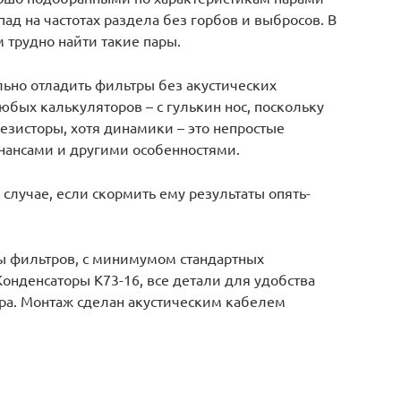
д на частотах раздела без горбов и выбросов. В
 трудно найти такие пары.
льно отладить фильтры без акустических
бых калькуляторов – с гулькин нос, поскольку
езисторы, хотя динамики – это непростые
нансами и другими особенностями.
случае, если скормить ему результаты опять-
мы фильтров, с минимумом стандартных
Конденсаторы К73-16, все детали для удобства
ра. Монтаж сделан акустическим кабелем