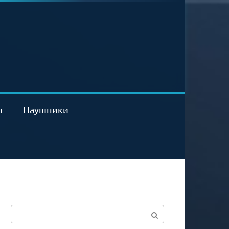
ы
Наушники
Поиск: