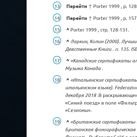
Перейти
↑ Porter 1999 , p. 128
Перейти
↑ Porter 1999 , p. 157
^
Porter 1999 , стр. 128-131.
^
Ларкин, Колин
(2000).
Лучшие
Девственные Книги
.
п.
135.
IS
^
«Канадские сертификаты а
Музыка Канада
.
^
«Итальянские сертификаты 
итальянском языке).
Federazion
декабря
2018
.
В раскрывающем
«Синий поезд» в поле «Фильтр
«Сезионы».
^
«Британские сертификаты а
Британская фонографическая
Формат.
Выберите
Gold
в пол