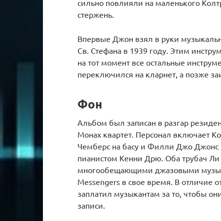
сильно повлияли на маленького Колтр
стержень.
Впервые Джон взял в руки музыкальн
Св. Стефана в 1939 году. Этим инстру
на тот момент все остальные инструм
переключился на кларнет, а позже за
Фон
Альбом был записан в разгар резиден
Монах квартет. Персонал включает К
Чемберс на басу и Филли Джо Джонс н
пианистом Кенни Дрю. Оба трубач Ли
многообещающими джазовыми музыка
Messengers в свое время. В отличие о
заплатил музыкантам за то, чтобы он
записи.