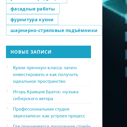
фасадные работы
фурнитура кухни
шарнирно-стреловые подъёмники
НОВЫЕ ЗАПИСИ
Кухни премиум-класса: зачем
инвестировать и как получить
идеальное пространство
Игорь Кравцов Братск: музыка
сибирского автора
Профессиональная студия
звукозаписи: как устроен процесс
Где применяется прозрачная стрейч