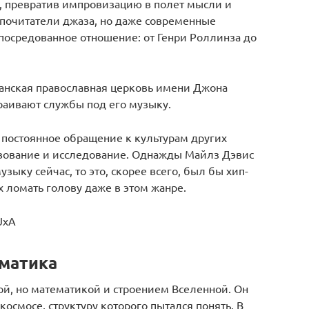
, превратив импровизацию в полет мысли и
 почитатели джаза, но даже современные
посредованное отношение: от Генри Роллинза до
анская православная церковь имени Джона
раивают службы под его музыку.
 постоянное обращение к культурам других
твование и исследование. Однажды Майлз Дэвис
зыку сейчас, то это, скорее всего, был бы хип-
ех ломать голову даже в этом жанре.
JxA
ематика
ой, но математикой и строением Вселенной. Он
осмосе, структуру которого пытался понять. В