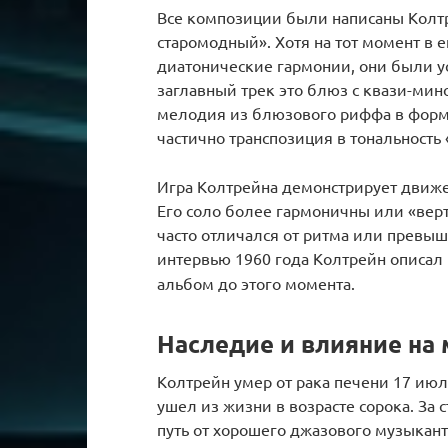
Все композиции были написаны Колтр
старомодный». Хотя на тот момент в
диатонические гармонии, они были у
заглавный трек это блюз с квази-мино
мелодия из блюзового риффа в форме 
частично транспозиция в тональность
Игра Колтрейна демонстрирует движе
Его соло более гармоничны или «вер
часто отличался от ритма или превыша
интервью 1960 года Колтрейн описал
альбом до этого момента.
Наследие и влияние на
Колтрейн умер от рака печени 17 июля
ушел из жизни в возрасте сорока. За 
путь от хорошего джазового музыкан