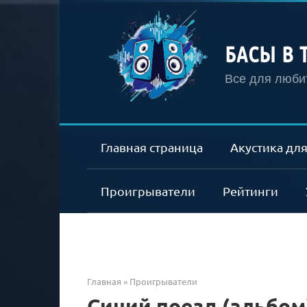
Перейти
к
контенту
БАСЫ В 
Все для любит
Главная страница
Акустика для
Проигрыватели
Рейтинги
Главная
»
Проигрыватели
Синий поезд (альбом