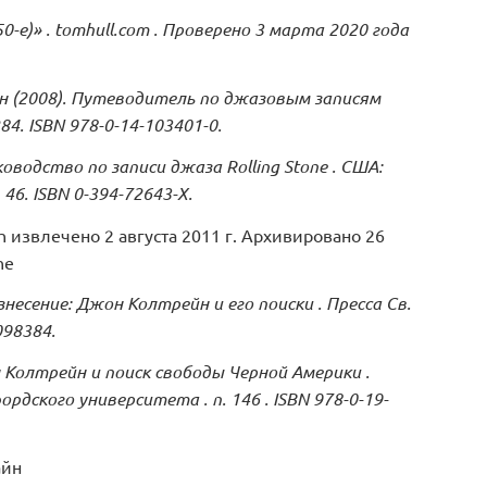
0-е)»
.
tomhull.com
.
Проверено
3 марта
2020 года
н
(2008).
Путеводитель по джазовым записям
84.
ISBN
978-0-14-103401-0.
ководство по записи джаза Rolling Stone
.
США:
.
46.
ISBN
0-394-72643-X.
h извлечено 2 августа 2011 г. Архивировано 26
ne
знесение: Джон Колтрейн и его поиски
.
Пресса Св.
98384.
Колтрейн и поиск свободы Черной Америки
.
ордского университета
.
п.
146
.
ISBN
978-0-19-
айн