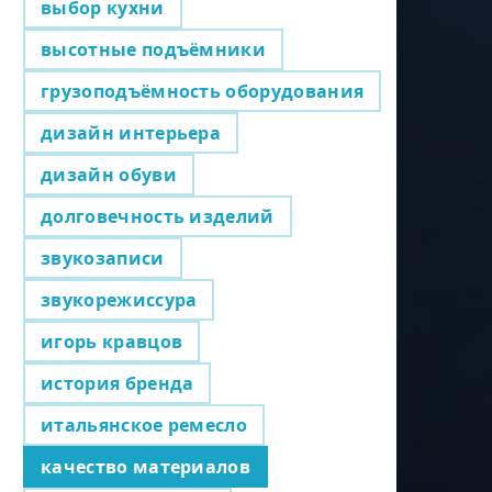
выбор кухни
высотные подъёмники
грузоподъёмность оборудования
дизайн интерьера
дизайн обуви
долговечность изделий
звукозаписи
звукорежиссура
игорь кравцов
история бренда
итальянское ремесло
качество материалов