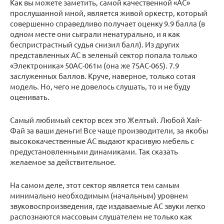
Как вы можете заметить, самой качественной «АС»
прослушанной мной, является живой оркестр, который
совершенно справедливо получает оценку 9.9 балла (в
одном месте они сыграли ненатурально, и я как
беспристрастный судья снизил балл). Из других
представленных АС в зеленый сектор попала только
«Электроника» 50АС-061м (она же 75АС-065). 7.9
заслуженных баллов. Круче, наверное, только сотая
модель. Но, чего не довелось слушать, то и не буду
оценивать.
Самый любимый сектор всех это Желтый. Любой Хай-
Фай за ваши деньги! Все чаще производители, за якобы
высококачественные АС выдают красивую мебель с
предустановленными динамиками. Так сказать
желаемое за действительное.
На самом деле, этот сектор является тем самым
минимально необходимым (начальным) уровнем
звуковоспроизведения, где издаваемые АС звуки легко
распознаются массовым слушателем не только как