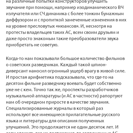
на различные попытки конструкторов улучшить
звучание при помощи, например изодинамического ВЧ
излучателя или СЧ динамика с более тонким бумажным
диффузором и с пропиткой замеченные изменения в них
на уровне пресловутых «нюансов». И, несмотря на
протесты владельцев таких АС, всем своим друзьям и
даже просто знакомым такие преобразователи звука
приобретать не советую.
Когда-то нам показывали большое количество фильмов
о советских разведчиках. Каждый такой шпион-
диверсант наносил огромный ущерб врагу в живой силе.
И простая арифметика подсказывала, что где-то на
десятом фильме разведчику воевать будет собственно
уже не с кем. Точно так же, проспекты разработчиков
музыкальной аппаратуры (и АС в частности) рапортуют
нам об очередном приросте в качестве звучания.
Специализированные журналы в который раз
используют все имеющиеся прилагательные русского
языка и литературы для описания полученных
улучшений. Это продолжается не один десяток лет. И
если сложить все их достижения, то современные АС