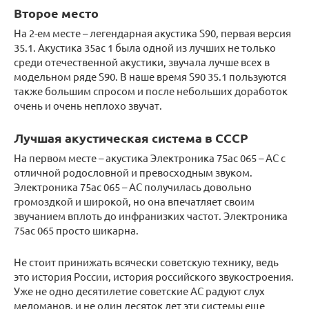
Второе место
На 2-ем месте – легендарная акустика S90, первая версия
35.1. Акустика 35ас 1 была одной из лучших не только
среди отечественной акустики, звучала лучше всех в
модельном ряде S90. В наше время S90 35.1 пользуются
также большим спросом и после небольших доработок
очень и очень неплохо звучат.
Лучшая акустическая система в СССР
На первом месте – акустика Электроника 75ас 065 – АС с
отличной родословной и превосходным звуком.
Электроника 75ас 065 – АС получилась довольно
громоздкой и широкой, но она впечатляет своим
звучанием вплоть до инфранизких частот. Электроника
75ас 065 просто шикарна.
Не стоит принижать всячески советскую технику, ведь
это история России, история российского звукостроения.
Уже не одно десятилетие советские АС радуют слух
меломанов, и не один десяток лет эти системы еще