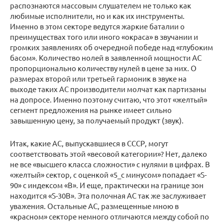
распознаются массовым слушателем не только как
любимые исполнители, но и как их инструменты.
Именно в этом секторе ведутся жаркие баталии о
преимуществах того или иного «окраса» в звучании и
громких заявлениях об очередной победе над «глубоким
басом». Количество нолей в заявленной мощности АС
пропорционально количеству нулей в цене за них. О
размерах второй или третьей гармоник в звуке на
выходе таких АС производители молчат как партизаны
на допросе. Именно поэтому считаю, что этот «желтый»
сегмент предложения на рынке имеет сильно
завышенную цену, за получаемый продукт (звук).
Итак, какие АС, выпускавшиеся в СССР, могут
соответствовать этой «весовой категории»? Нет, далеко
не все «высшего класса сложности» с нулями в цифрах. В
«желтый» сектор, с оценкой «5_с минусом» попадает «S-
90» с индексом «B». И еще, практически на границе зон
находится «S-30B». Эта полочная АС так же заслуживает
уважения. Остальные АС, размещенные мною в
«красном» секторе немного отличаются между собой по