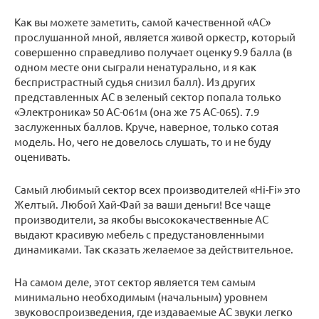
Как вы можете заметить, самой качественной «АС»
прослушанной мной, является живой оркестр, который
совершенно справедливо получает оценку 9.9 балла (в
одном месте они сыграли ненатурально, и я как
беспристрастный судья снизил балл). Из других
представленных АС в зеленый сектор попала только
«Электроника» 50 АС-061м (она же 75 АС-065). 7.9
заслуженных баллов. Круче, наверное, только сотая
модель. Но, чего не довелось слушать, то и не буду
оценивать.
Самый любимый сектор всех производителей «Hi-Fi» это
Желтый. Любой Хай-Фай за ваши деньги! Все чаще
производители, за якобы высококачественные АС
выдают красивую мебель с предустановленными
динамиками. Так сказать желаемое за действительное.
На самом деле, этот сектор является тем самым
минимально необходимым (начальным) уровнем
звуковоспроизведения, где издаваемые АС звуки легко