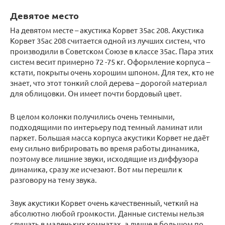
Девятое место
На девятом месте – акустика Корвет 35ас 208. Акустика
Корвет 35ас 208 считается одной из лучших систем, что
производили в Советском Союзе в классе 35ас. Пара этих
систем весит примерно 72 -75 кг. Оформление корпуса –
кстати, покрыты очень хорошим шпоном. Для тех, кто не
знает, что этот тонкий слой дерева – дорогой материал
для облицовки. Он имеет почти бордовый цвет.
В целом колонки получились очень темными,
подходящими по интерьеру под темный ламинат или
паркет. Большая масса корпуса акустики Корвет не даёт
ему сильно вибрировать во время работы динамика,
поэтому все лишние звуки, исходящие из диффузора
динамика, сразу же исчезают. Вот мы перешли к
разговору на тему звука.
Звук акустики Корвет очень качественный, четкий на
абсолютно любой громкости. Данные системы нельзя
слушать в маленьких комнатах, а лучше в большом по