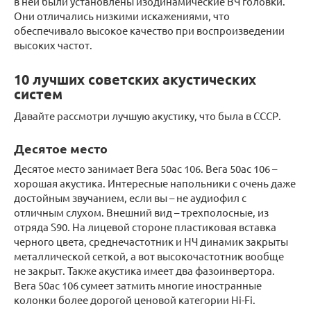
в ней были установлены изодинамические ВЧ головки.
Они отличались низкими искажениями, что
обеспечивало высокое качество при воспроизведении
высоких частот.
10 лучших советских акустических
систем
Давайте рассмотри лучшую акустику, что была в СССР.
Десятое место
Десятое место занимает Вега 50ас 106. Вега 50ас 106 –
хорошая акустика. Интересные напольники с очень даже
достойным звучанием, если вы – не аудиофил с
отличным слухом. Внешний вид – трехполосные, из
отряда S90. На лицевой стороне пластиковая вставка
черного цвета, среднечастотник и НЧ динамик закрыты
металлической сеткой, а вот высокочастотник вообще
не закрыт. Также акустика имеет два фазоинвертора.
Вега 50ас 106 сумеет затмить многие иностранные
колонки более дорогой ценовой категории Hi-Fi.