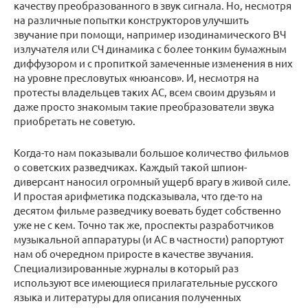
качеству преобразованного в звук сигнала. Но, несмотря
на различные попытки конструкторов улучшить
звучание при помощи, например изодинамического ВЧ
излучателя или СЧ динамика с более тонким бумажным
диффузором и с пропиткой замеченные изменения в них
на уровне пресловутых «нюансов». И, несмотря на
протесты владельцев таких АС, всем своим друзьям и
даже просто знакомым такие преобразователи звука
приобретать не советую.
Когда-то нам показывали большое количество фильмов
о советских разведчиках. Каждый такой шпион-
диверсант наносил огромный ущерб врагу в живой силе.
И простая арифметика подсказывала, что где-то на
десятом фильме разведчику воевать будет собственно
уже не с кем. Точно так же, проспекты разработчиков
музыкальной аппаратуры (и АС в частности) рапортуют
нам об очередном приросте в качестве звучания.
Специализированные журналы в который раз
используют все имеющиеся прилагательные русского
языка и литературы для описания полученных