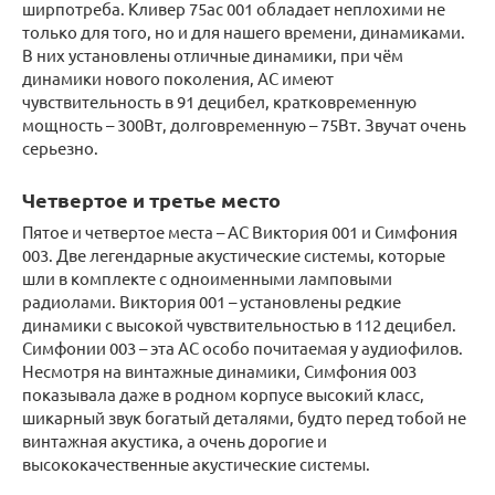
ширпотреба. Кливер 75ас 001 обладает неплохими не
только для того, но и для нашего времени, динамиками.
В них установлены отличные динамики, при чём
динамики нового поколения, АС имеют
чувствительность в 91 децибел, кратковременную
мощность – 300Вт, долговременную – 75Вт. Звучат очень
серьезно.
Четвертое и третье место
Пятое и четвертое места – АС Виктория 001 и Симфония
003. Две легендарные акустические системы, которые
шли в комплекте с одноименными ламповыми
радиолами. Виктория 001 – установлены редкие
динамики с высокой чувствительностью в 112 децибел.
Симфонии 003 – эта АС особо почитаемая у аудиофилов.
Несмотря на винтажные динамики, Симфония 003
показывала даже в родном корпусе высокий класс,
шикарный звук богатый деталями, будто перед тобой не
винтажная акустика, а очень дорогие и
высококачественные акустические системы.