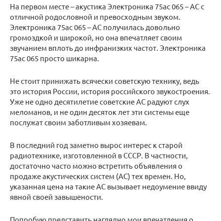
На первом месте – акустика Электроника 75ас 065 – АС с
отличной родословной и превосходным звуком.
Электроника 75ас 065 – АС получилась довольно
громоздкой и широкой, но она впечатляет своим
звучанием вплоть до инфранизких частот. Электроника
75ас 065 просто шикарна.
Не стоит принижать всячески советскую технику, ведь
это история России, история российского звукостроения.
Уже не одно десятилетие советские АС радуют слух
меломанов, и не один десяток лет эти системы еще
послужат своим заботливым хозяевам.
В последний год заметно вырос интерес к старой
радиотехнике, изготовленной в СССР. В частности,
достаточно часто можно встретить объявления о
продаже акустических систем (АС) тех времен. Но,
указанная цена на такие АС вызывает недоумение ввиду
явной своей завышености.
Попробую представить наглядно мои впечатления о