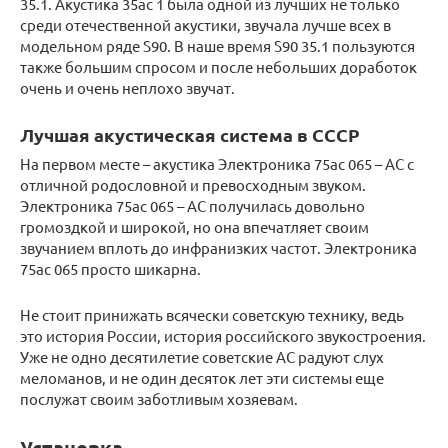
35.1. Акустика 35ас 1 была одной из лучших не только
среди отечественной акустики, звучала лучше всех в
модельном ряде S90. В наше время S90 35.1 пользуются
также большим спросом и после небольших доработок
очень и очень неплохо звучат.
Лучшая акустическая система в СССР
На первом месте – акустика Электроника 75ас 065 – АС с
отличной родословной и превосходным звуком.
Электроника 75ас 065 – АС получилась довольно
громоздкой и широкой, но она впечатляет своим
звучанием вплоть до инфранизких частот. Электроника
75ас 065 просто шикарна.
Не стоит принижать всячески советскую технику, ведь
это история России, история российского звукостроения.
Уже не одно десятилетие советские АС радуют слух
меломанов, и не один десяток лет эти системы еще
послужат своим заботливым хозяевам.