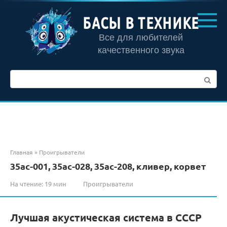
Перейти
к
БАСЫ В ТЕХНИКЕ
контенту
Все для любителей
качественного звука
Поиск:
Главная
»
Проигрыватели
35ас-001, 35ас-028, 35ас-208, кливер, корвет
На чтение:
19 мин
Проигрыватели
Лучшая акустическая система в СССР