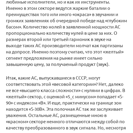
любимые исполнители, но и как их инструменты.
Именно в этом секторе ведутся жаркие баталии о
преимуществах того или иного «окраса» в звучании и
громких заявлениях об очередной победе над «глубоким
басом». Количество нолей в заявленной мощности АС
пропорционально количеству нулей в цене за них. О
размерах второй или третьей гармоник в звуке на
выходе таких АС производители молчат как партизаны
на допросе. Именно поэтому считаю, что этот «желтый»
сегмент предложения на рынке имеет сильно
завышенную цену, за получаемый продукт (звук).
Итак, какие АС, выпускавшиеся в СССР, могут
соответствовать этой «весовой категории»? Нет, далеко
не все «высшего класса сложности» с нулями в цифрах. В
«желтый» сектор, с оценкой «5_с минусом» попадает «S-
90» с индексом «B». И еще, практически на границе зон
находится «S-30B». Эта полочная АС так же заслуживает
уважения. Остальные АС, размещенные мною в
«красном» секторе немного отличаются между собой по
качеству преобразованного в звук сигнала. Но, несмотря