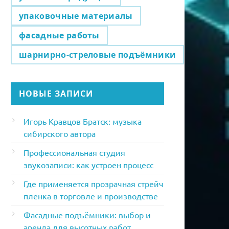
упаковочные материалы
фасадные работы
шарнирно-стреловые подъёмники
НОВЫЕ ЗАПИСИ
Игорь Кравцов Братск: музыка
сибирского автора
Профессиональная студия
звукозаписи: как устроен процесс
Где применяется прозрачная стрейч
пленка в торговле и производстве
Фасадные подъёмники: выбор и
аренда для высотных работ