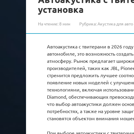
установка
На чтение:
8 мин
Рубрика:
Акустика для авто
Автоакустика с твитерами в 2026 году
автомобиле, это возможность создат
атмосферу. Рынок предлагает широк
производителей, таких как JBL, Pionee
стремится предложить лучшее соотнош
появление новых моделей с улучше
технологиями, включая использовани
Diamond, обеспечивающих превосходно
что выбор автоакустики должен осно
потребностях, а также на уровне защит
становятся объектом внимания моше
При выборе автоакустики с твитера