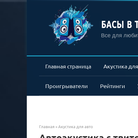
Перейти
к
контенту
БАСЫ В 
Все для любит
Главная страница
Акустика для
Проигрыватели
Рейтинги
Главная
»
Акустика для авто
Автоакустика с твит