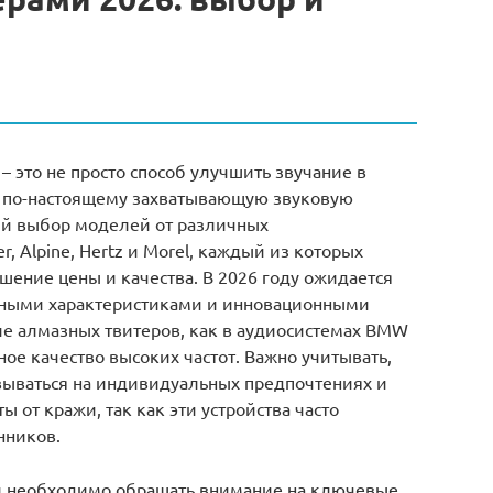
 – это не просто способ улучшить звучание в
ь по-настоящему захватывающую звуковую
ий выбор моделей от различных
r, Alpine, Hertz и Morel, каждый из которых
ение цены и качества. В 2026 году ожидается
нными характеристиками и инновационными
е алмазных твитеров, как в аудиосистемах BMW
е качество высоких частот. Важно учитывать,
вываться на индивидуальных предпочтениях и
ы от кражи, так как эти устройства часто
нников.
ми необходимо обращать внимание на ключевые