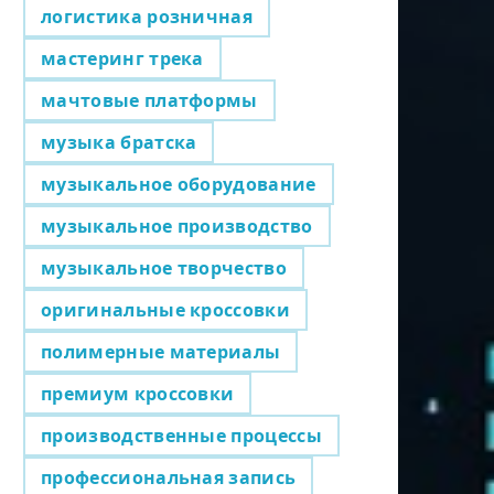
логистика розничная
мастеринг трека
мачтовые платформы
музыка братска
музыкальное оборудование
музыкальное производство
музыкальное творчество
оригинальные кроссовки
полимерные материалы
премиум кроссовки
производственные процессы
профессиональная запись