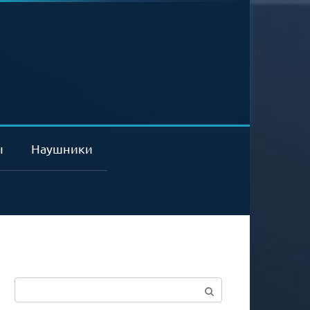
ы
Наушники
Поиск: