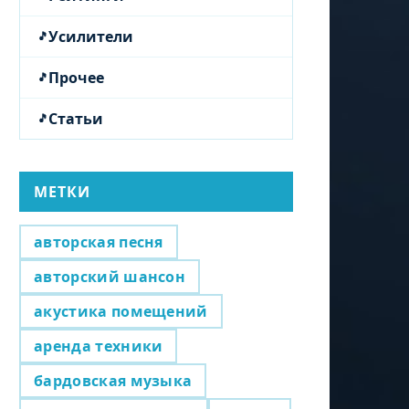
Усилители
Прочее
Статьи
МЕТКИ
авторская песня
авторский шансон
акустика помещений
аренда техники
бардовская музыка