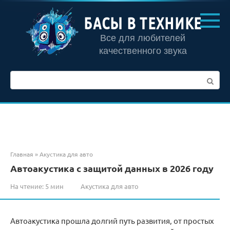
Перейти
к
БАСЫ В ТЕХНИКЕ
контенту
Все для любителей
качественного звука
Поиск:
Главная
»
Акустика для авто
Автоакустика с защитой данных в 2026 году
На чтение:
5 мин
Акустика для авто
Автоакустика прошла долгий путь развития, от простых