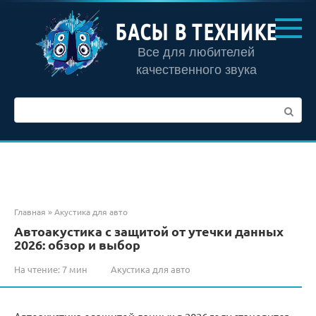
Перейти
к
БАСЫ В ТЕХНИКЕ
контенту
Все для любителей
качественного звука
Поиск:
Главная
»
Акустика для авто
Автоакустика с защитой от утечки данных
2026: обзор и выбор
На чтение:
7 мин
Акустика для авто