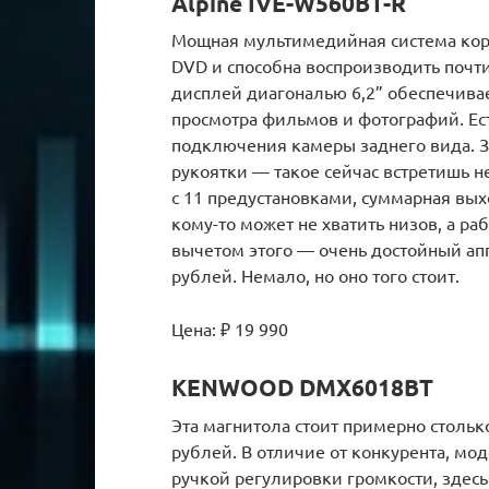
Alpine IVE-W560BT-R
Мощная мультимедийная система корп
DVD и способна воспроизводить поч
дисплей диагональю 6,2” обеспечива
просмотра фильмов и фотографий. Ест
подключения камеры заднего вида. 
рукоятки — такое сейчас встретишь н
с 11 предустановками, суммарная вых
кому-то может не хватить низов, а ра
вычетом этого — очень достойный апп
рублей. Немало, но оно того стоит.
Цена: ₽ 19 990
KENWOOD DMX6018BT
Эта магнитола стоит примерно стольк
рублей. В отличие от конкурента, м
ручкой регулировки громкости, здесь