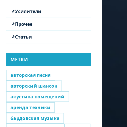
Усилители
Прочее
Статьи
МЕТКИ
авторская песня
авторский шансон
акустика помещений
аренда техники
бардовская музыка