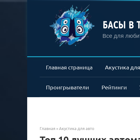
Перейти
к
контенту
БАСЫ В 
Все для любит
Главная страница
Акустика для
Проигрыватели
Рейтинги
Главная
»
Акустика для авто
Топ 10 лучших автом