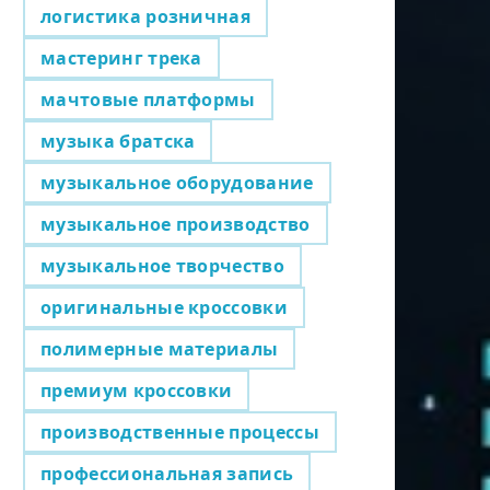
логистика розничная
мастеринг трека
мачтовые платформы
музыка братска
музыкальное оборудование
музыкальное производство
музыкальное творчество
оригинальные кроссовки
полимерные материалы
премиум кроссовки
производственные процессы
профессиональная запись