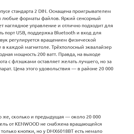
усе стандарта 2 DIN. Оснащена проигрывателем
ти любые форматы файлов. Яркий сенсорный
ет наглядное управление и отлично подходит для
ь порт USB, поддержка Bluetooth и вход для
Звук регулируется вращением физической
е в каждой магнитоле. Трёхполосный эквалайзер
одная мощность 200 ватт. Правда, на выходе
бота с флэшками оставляет желать лучшего, но за
арат. Цена этого удовольствия — в районе 20 000
о же, сколько и предыдущая — около 20 000
одель от KENWOOD не снабжена вращающейся
 только кнопки, но у DMX6018BT есть немало