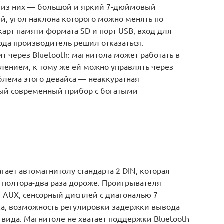
е из них — большой и яркий 7-дюймовый
, угол наклона которого можно менять по
карт памяти формата SD и порт USB, вход для
вода производитель решил отказаться.
 через Bluetooth: магнитола может работать в
лением, к тому же ей можно управлять через
лема этого девайса — неаккуратная
ный современный прибор с богатыми
агает автомагнитолу стандарта 2 DIN, которая
в полтора-два раза дороже. Проигрывателя
 и AUX, сенсорный дисплей с диагональю 7
ка, возможность регулировки задержки вывода
 вида. Магнитоле не хватает поддержки Bluetooth