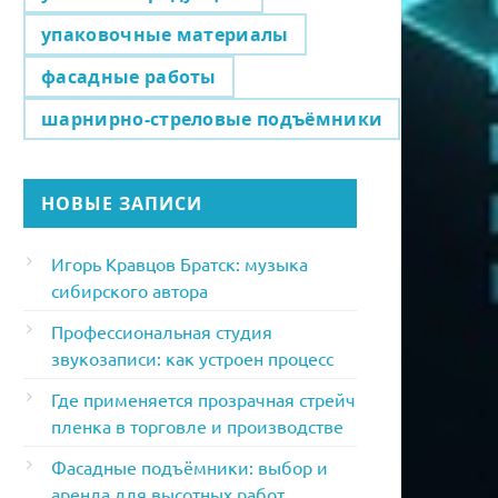
упаковочные материалы
фасадные работы
шарнирно-стреловые подъёмники
НОВЫЕ ЗАПИСИ
Игорь Кравцов Братск: музыка
сибирского автора
Профессиональная студия
звукозаписи: как устроен процесс
Где применяется прозрачная стрейч
пленка в торговле и производстве
Фасадные подъёмники: выбор и
аренда для высотных работ