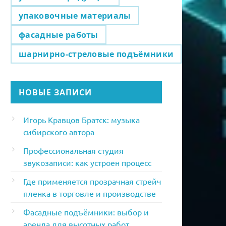
упаковочные материалы
фасадные работы
шарнирно-стреловые подъёмники
НОВЫЕ ЗАПИСИ
Игорь Кравцов Братск: музыка
сибирского автора
Профессиональная студия
звукозаписи: как устроен процесс
Где применяется прозрачная стрейч
пленка в торговле и производстве
Фасадные подъёмники: выбор и
аренда для высотных работ