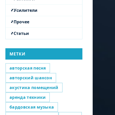
Усилители
Прочее
Статьи
МЕТКИ
авторская песня
авторский шансон
акустика помещений
аренда техники
бардовская музыка