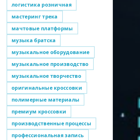
логистика розничная
мастеринг трека
мачтовые платформы
музыка братска
музыкальное оборудование
музыкальное производство
музыкальное творчество
оригинальные кроссовки
полимерные материалы
премиум кроссовки
производственные процессы
профессиональная запись