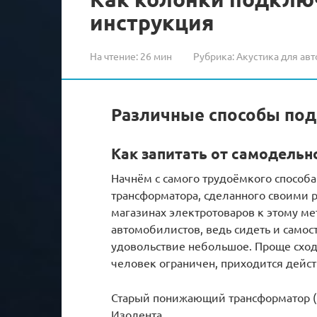
инструкция
На чтение:
26 мин
Рубрика:
Акустика для авт
Различные способы по
Как запитать от самодель
Начнём с самого трудоёмкого способ
трансформатора, сделанного своими р
магазинах электротоваров к этому ме
автомобилистов, ведь сидеть и самос
удовольствие небольшое. Проще сходи
человек ограничен, приходится дейст
Старый понижающий трансформатор (в
Изолента.