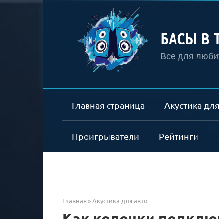
Перейти
к
контенту
БАСЫ В 
Все для любит
Главная страница
Акустика для
Проигрыватели
Рейтинги
Главная
»
Акустика для авто
Как колонки подключ