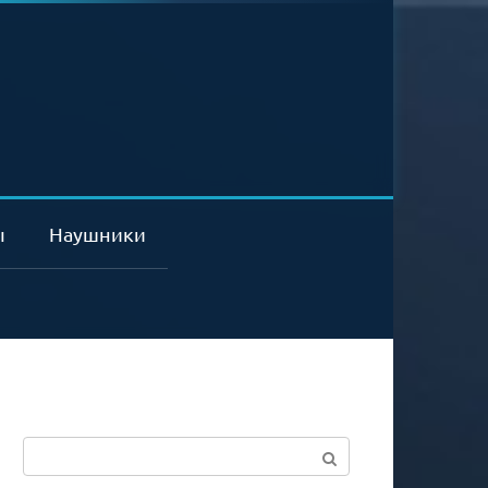
ы
Наушники
Поиск: