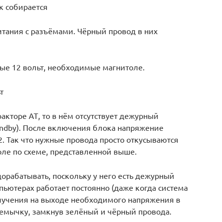
к собирается
итания с разъёмами. Чёрный провод в них
мые 12 вольт, необходимые магнитоле.
т
кторе АТ, то в нём отсутствует дежурный
tandby). После включения блока напряжение
12. Так что нужные провода просто откусываются
оле по схеме, представленной выше.
орабатывать, поскольку у него есть дежурный
пьютерах работает постоянно (даже когда система
лучения на выходе необходимого напряжения в
ремычку, замкнув зелёный и чёрный провода.