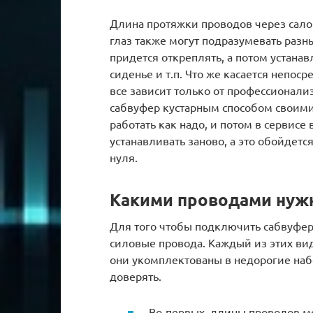
Длина протяжки проводов через салон
глаз также могут подразумевать разн
придется откреплять, а потом устанав
сиденье и т.п. Что же касается непос
все зависит только от профессионали
сабвуфер кустарным способом своими 
работать как надо, и потом в сервис
устанавливать заново, а это обойдетс
нуля.
Какими проводами нуж
Для того чтобы подключить сабвуфер
силовые провода. Каждый из этих ви
они укомплектованы в недорогие набо
доверять.
Во-первых, длины проводов м