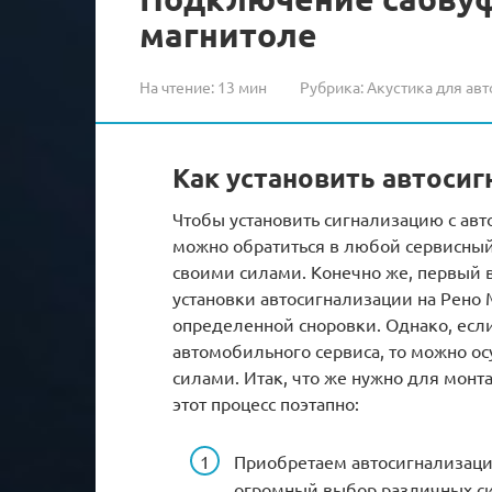
магнитоле
На чтение:
13 мин
Рубрика:
Акустика для авт
Как установить автоси
Чтобы установить сигнализацию с авт
можно обратиться в любой сервисный
своими силами. Конечно же, первый 
установки автосигнализации на Рено 
определенной сноровки. Однако, если
автомобильного сервиса, то можно о
силами. Итак, что же нужно для монт
этот процесс поэтапно:
Приобретаем автосигнализац
огромный выбор различных си