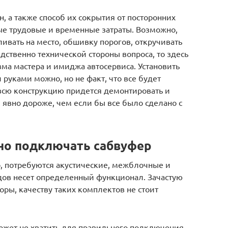
, а также способ их сокрытия от посторонних
ые трудовые и временные затраты. Возможно,
ливать на место, обшивку порогов, откручивать
редственно технической стороны вопроса, то здесь
зма мастера и имиджа автосервиса. Установить
руками можно, но не факт, что все будет
е всю конструкцию придется демонтировать и
я явно дороже, чем если бы все было сделано с
но подключать сабвуфер
, потребуются акустические, межблочные и
дов несет определенный функционал. Зачастую
ры, качеству таких комплектов не стоит
ожет не хватить для правильного подключения.