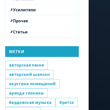
Усилители
Прочее
Статьи
МЕТКИ
авторская песня
авторский шансон
акустика помещений
аренда техники
бардовская музыка
братск