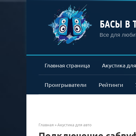
Перейти
к
контенту
БАСЫ В 
Все для любит
Главная страница
Акустика для
Проигрыватели
Рейтинги
Главная
»
Акустика для авто
Подключение сабвуф