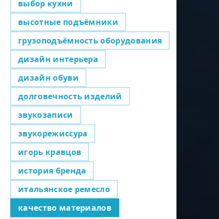
выбор кухни
высотные подъёмники
грузоподъёмность оборудования
дизайн интерьера
дизайн обуви
долговечность изделий
звукозаписи
звукорежиссура
игорь кравцов
история бренда
итальянское ремесло
качество материалов