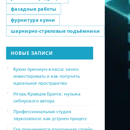
фасадные работы
фурнитура кухни
шарнирно-стреловые подъёмники
НОВЫЕ ЗАПИСИ
Кухни премиум-класса: зачем
инвестировать и как получить
идеальное пространство
Игорь Кравцов Братск: музыка
сибирского автора
Профессиональная студия
звукозаписи: как устроен процесс
Где применяется прозрачная стрейч