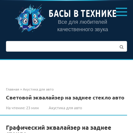
Перейти
к
БАСЫ В ТЕХНИКЕ
контенту
Все для любителей
качественного звука
Поиск:
Главная
»
Акустика для авто
Световой эквалайзер на заднее стекло авто
На чтение:
23 мин
Акустика для авто
Графический эквалайзер на заднее