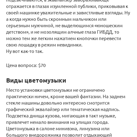
отражается в глазах изумленной публики, приковывая к
своей машинке уважительные и завистливые взгляды. Ну
а когда нужно быть скромным мальчиком или
серьезным мужчиной, не выделющимся «юношеским
детством», и не мозолящим алчные глаза ГИБДД, то
можно тем же легким нажатием кнопочки перевести
свою лошадку в режим невидимки.
Ну вот как-то так.
Цена вопроса: $70
Виды цветомузыки
Место установки цветомузыки не ограничено
практически ничем, кроме вашей фантазии. На заднем
стекле машины довольно интересно смотрится
графический эквалайзер или тематическая надпись.
Подсветка днища кузова, мигающая в такт музыке,
привлечет немало внимания на улицах города.
Цветомузыка в салоне минивэна, лимузина или
большого внедорожника позволит отдыхающей