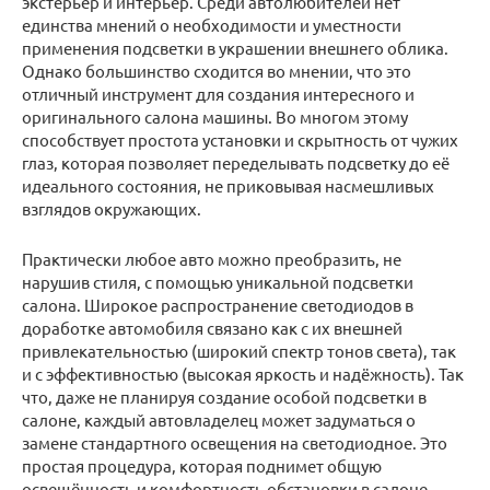
экстерьер и интерьер. Среди автолюбителей нет
единства мнений о необходимости и уместности
применения подсветки в украшении внешнего облика.
Однако большинство сходится во мнении, что это
отличный инструмент для создания интересного и
оригинального салона машины. Во многом этому
способствует простота установки и скрытность от чужих
глаз, которая позволяет переделывать подсветку до её
идеального состояния, не приковывая насмешливых
взглядов окружающих.
Практически любое авто можно преобразить, не
нарушив стиля, с помощью уникальной подсветки
салона. Широкое распространение светодиодов в
доработке автомобиля связано как с их внешней
привлекательностью (широкий спектр тонов света), так
и с эффективностью (высокая яркость и надёжность). Так
что, даже не планируя создание особой подсветки в
салоне, каждый автовладелец может задуматься о
замене стандартного освещения на светодиодное. Это
простая процедура, которая поднимет общую
освещённость и комфортность обстановки в салоне.