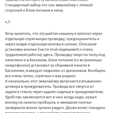
Стандартный набор это сам эквалайзер с липкой
стороной и блок питания к нему.
» />
Хочу заметить, что эту шайтан машину я запитал через
отдельную спрятанную проводку, предохранитель и
через новую отдельную кнопку в салоне. Описание
установки кнопки (части этой недешевой и очень
трудоемкой работы) здесь. Проводку тянул по полу под
панелями и в багажник. Блок питания (со встроенным
микрофоном) установил за обшивкой панели в
багажнике, в аккурат недалеко от динамиков. Вообщем
все очень четко, спрятано и как родное.
А изначально этот эквалайзер включается втыканием
штекера в прикуриватель. Провода все тянутся от
заднего стекла через заднее сиденье к прикуривателю.
Удобство заключается вот в чем: когда надо, нажал
кнопку на панели приборов, и «внешние понты»
засверкали всеми лучами радуги. Диски колес гламурно
подсвечиваются, а эквалайзер завораживающе