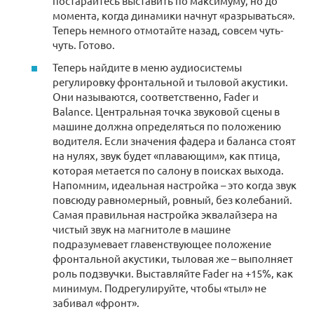
постарайтесь выставить по максимуму, но до
момента, когда динамики начнут «разрываться».
Теперь немного отмотайте назад, совсем чуть-
чуть. Готово.
Теперь найдите в меню аудиосистемы
регулировку фронтальной и тыловой акустики.
Они называются, соответственно, Fader и
Balance. Центральная точка звуковой сцены в
машине должна определяться по положению
водителя. Если значения фадера и баланса стоят
на нулях, звук будет «плавающим», как птица,
которая метается по салону в поисках выхода.
Напомним, идеальная настройка – это когда звук
повсюду равномерный, ровный, без колебаний.
Самая правильная настройка эквалайзера на
чистый звук на магнитоле в машине
подразумевает главенствующее положение
фронтальной акустики, тыловая же – выполняет
роль подзвучки. Выставляйте Fader на +15%, как
минимум. Подрегулируйте, чтобы «тыл» не
забивал «фронт».