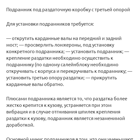
Подрамник под раздаточную коробку с третьей опорой
Для установки подрамников требуется:
— открутить карданные валы на передний и задний
мост; — просверлить лонжероны, под установку
конкретного подрамника; — установить подрамник; —
крепление раздатки необходимо осуществить к
подрамнику (по одному салейнблоку необходимо
откручивать с корпуса и перекручивать к подрамнику; —
установить третью опору раздатки; — прикрутить
карданные валы обратно.
Плюсами подрамника является то, что раздатка более
жестко крепится к кузову, устраняется при этом
вибрация и в случае отгнивания шпилек крепления
раздатки к кузову, подрамник является незаменимой
доработкой.
Основной минус подрамников в том, что они уменьшают