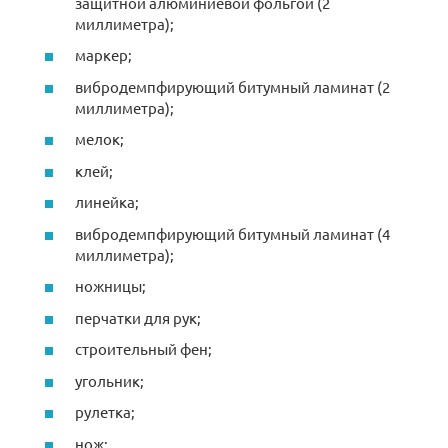
защитной алюминиевой фольгой (2
миллиметра);
маркер;
вибродемпфирующий битумный ламинат (2
миллиметра);
мелок;
клей;
линейка;
вибродемпфирующий битумный ламинат (4
миллиметра);
ножницы;
перчатки для рук;
строительный фен;
угольник;
рулетка;
нож;