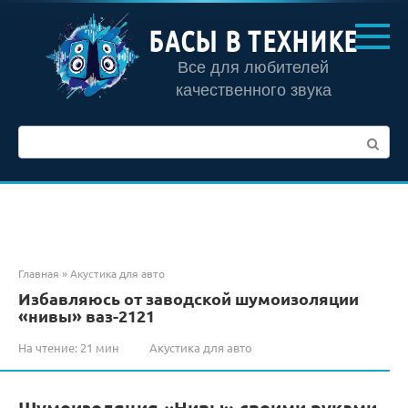
Перейти
к
БАСЫ В ТЕХНИКЕ
контенту
Все для любителей
качественного звука
Поиск:
Главная
»
Акустика для авто
Избавляюсь от заводской шумоизоляции
«нивы» ваз-2121
На чтение:
21 мин
Акустика для авто