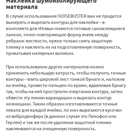
Наклейка шумоизолирующего
материала
В случае использования NOISEBUSTER вам не придется
вымерять и вырезать контуры для наклейки – в
комплекте для «Нивы» имеются готовые самоклеящиеся
панели, точно повторяющие форму ячеек между
ребрами жесткости, нужно только снять защитную
пленку и наклеить их на подготовленную поверхность,
прикатывая малярным валиком.
При использовании других материалов можно
применить небольшую хитрость, чтобы получить точные
контуры – взять широкий лист тонкой бумаги и, наложив
на ячейку, провести пальцем по краям, вдавливая бумагу
так, чтобы на ней проступили очертания контура, затем
обвести эту линию карандашом и вырезать контур
ножницами. Таким образом изготавливаются точные
лекала для каждой ячейки, по ним вырезаются кусочки
из вибродемфера (в данном случае это Пенофол или
Герлен) и так же после удаления защитной пленки
наклеиваются на очищенную поверхность.