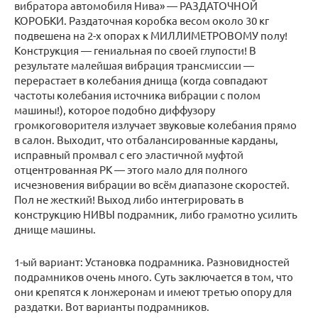
вибратора автомобиля Нива» — РАЗДАТОЧНОЙ
КОРОБКИ. Раздаточная коробка весом около 30 кг
подвешена на 2-х опорах к МИЛЛИМЕТРОВОМУ полу!
Конструкция — гениальная по своей глупости! В
результате малейшая вибрация трансмиссии —
перерастает в колебания днища (когда совпадают
частоты колебания источника вибрации с полом
машины!), которое подобно диффузору
громкоговорителя излучает звуковые колебания прямо
в салон. Выходит, что отбалансированные карданы,
исправный промвал с его эластичной муфтой
отцентрованная РК — этого мало для полного
исчезновения вибрации во всём диапазоне скоростей.
Пол не жесткий! Выход либо интегрировать в
конструкцию НИВЫ подрамник, либо грамотно усилить
днище машины.
1-ый вариант: Установка подрамника. Разновидностей
подрамников очень много. Суть заключается в том, что
они крепятся к лонжеронам и имеют третью опору для
раздатки. Вот варианты подрамников.