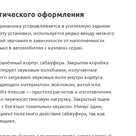
тического оформления
а динамика устанавливается в усиленную заднюю
оту установки, используется редко ввиду низкого
ой звучания в зависимости от наполненности
ко в автомобилях с кузовом седан.
анённый корпус сабвуфера. Закрытая коробка
олирует звуковые колебания, излучаемые
го затухания звуковых волн внутри корпуса
щающим материалом: войлоком, ватой или
Из плюсов — простота расчетов и изготовления.
ко переносят пиковую нагрузку. Закрытый ящик
с богатым тональным окрасом. Минус один,
иент полезного действия сабвуфера, так как
 ящике.
 закрытый ящик с выходом порта, через который