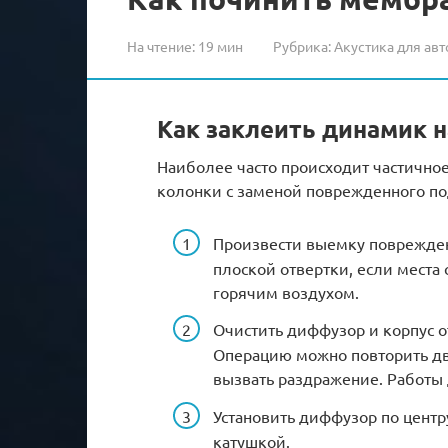
На чтение:
19 мин
Рубрика:
Акустика для авт
Как заклеить динамик н
Наиболее часто происходит частично
колонки с заменой поврежденного под
Произвести выемку поврежден
плоской отвертки, если места
горячим воздухом.
Очистить диффузор и корпус о
Операцию можно повторить дв
вызвать раздражение. Работы
Установить диффузор по центр
катушкой.