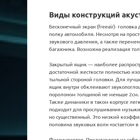
Виды конструкций акус
Бесконечный экран (freeair)- головк
полку автомобиля. Несмотря на прост
звукового давления, а также перемен
багажника. Возможна реализация толь
Закрытый ящик — наиболее распростр
достаточной жесткости полностью из
тыльной стороной головки. Для лучше
ящик внутри обклеивают звукопогло
поролоном толщиной не меньше 2см. 
Также динамики в таком корпусе лег
подходит для прослушивания музыки 
но существенный. Это низкий коэффиц
половина звуковых волн «остается» в
Фазоинвертор. Представляет из себя