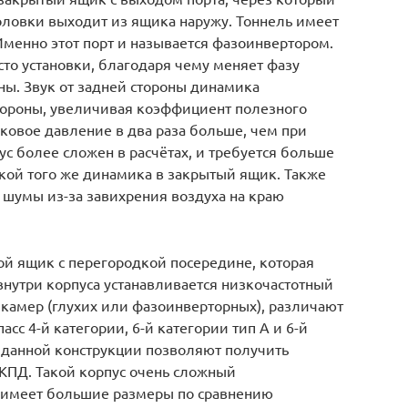
оловки выходит из ящика наружу. Тоннель имеет
менно этот порт и называется фазоинвертором.
то установки, благодаря чему меняет фазу
ны. Звук от задней стороны динамика
стороны, увеличивая коэффициент полезного
уковое давление в два раза больше, чем при
ус более сложен в расчётах, и требуется больше
вкой того же динамика в закрытый ящик. Также
шумы из-за завихрения воздуха на краю
бой ящик с перегородкой посередине, которая
внутри корпуса устанавливается низкочастотный
 камер (глухих или фазоинверторных), различают
асс 4-й категории, 6-й категории тип А и 6-й
ры данной конструкции позволяют получить
 КПД. Такой корпус очень сложный
е имеет большие размеры по сравнению