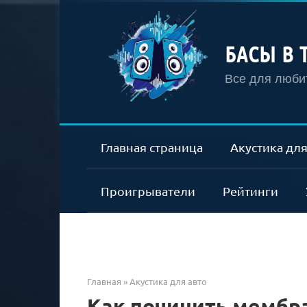
Перейти
к
контенту
БАСЫ В 
Все для любит
Главная страница
Акустика для
Проигрыватели
Рейтинги
Главная
»
Акустика для авто
Как починить мембр