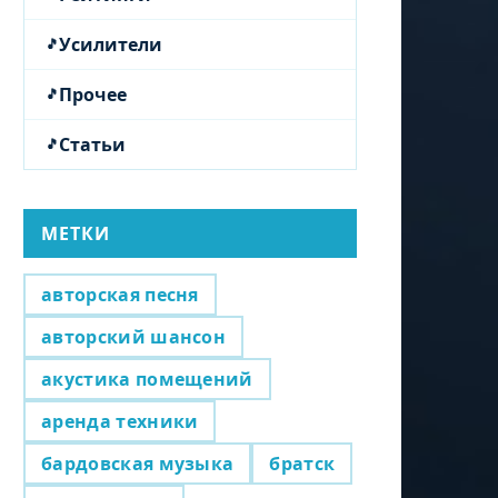
Усилители
Прочее
Статьи
МЕТКИ
авторская песня
авторский шансон
акустика помещений
аренда техники
бардовская музыка
братск