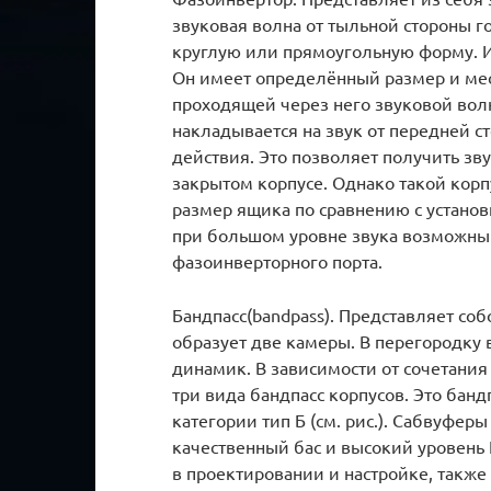
звуковая волна от тыльной стороны г
круглую или прямоугольную форму. И
Он имеет определённый размер и мес
проходящей через него звуковой вол
накладывается на звук от передней 
действия. Это позволяет получить зв
закрытом корпусе. Однако такой корп
размер ящика по сравнению с устано
при большом уровне звука возможны 
фазоинверторного порта.
Бандпасс(bandpass). Представляет со
образует две камеры. В перегородку 
динамик. В зависимости от сочетания
три вида бандпасс корпусов. Это бандп
категории тип Б (см. рис.). Сабвуфе
качественный бас и высокий уровень
в проектировании и настройке, такж