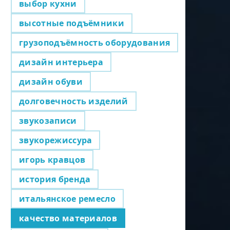
выбор кухни
высотные подъёмники
грузоподъёмность оборудования
дизайн интерьера
дизайн обуви
долговечность изделий
звукозаписи
звукорежиссура
игорь кравцов
история бренда
итальянское ремесло
качество материалов