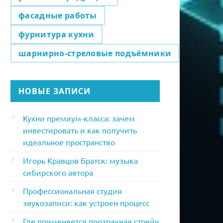
фасадные работы
фурнитура кухни
шарнирно-стреловые подъёмники
НОВЫЕ ЗАПИСИ
Кухни премиум-класса: зачем
инвестировать и как получить
идеальное пространство
Игорь Кравцов Братск: музыка
сибирского автора
Профессиональная студия
звукозаписи: как устроен процесс
Где применяется прозрачная стрейч