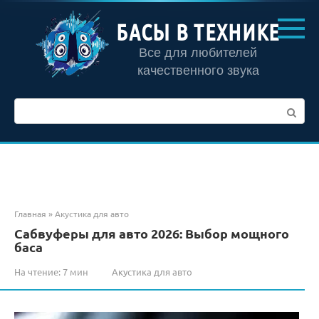
Перейти
к
БАСЫ В ТЕХНИКЕ
контенту
Все для любителей
качественного звука
Поиск:
Главная
»
Акустика для авто
Сабвуферы для авто 2026: Выбор мощного
баса
На чтение:
7 мин
Акустика для авто