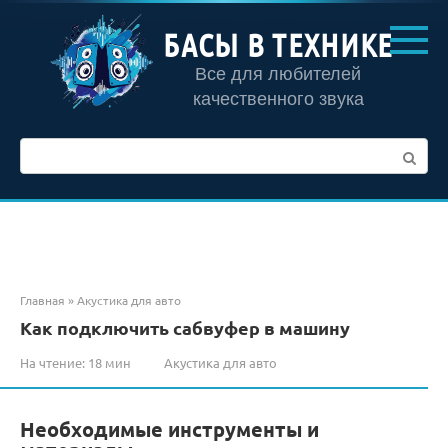
Перейти
к
БАСЫ В ТЕХНИКЕ
контенту
Все для любителей
качественного звука
Поиск:
Главная
»
Акустика для авто
Как подключить сабвуфер в машину
На чтение:
18 мин
Акустика для авто
Необходимые инструменты и