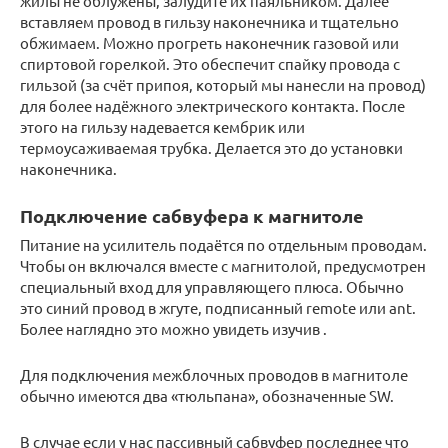
жилы не облужены, залудите их паяльником. Далее
вставляем провод в гильзу наконечника и тщательно
обжимаем. Можно прогреть наконечник газовой или
спиртовой горелкой. Это обеспечит спайку провода с
гильзой (за счёт припоя, который мы нанесли на провод)
для более надёжного электрического контакта. После
этого на гильзу надевается кембрик или
термоусаживаемая трубка. Делается это до установки
наконечника.
Подключение сабвуфера к магнитоле
Питание на усилитель подаётся по отдельным проводам.
Чтобы он включался вместе с магнитолой, предусмотрен
специальный вход для управляющего плюса. Обычно
это синий провод в жгуте, подписанный remote или ant.
Более наглядно это можно увидеть изучив .
Для подключения межблочных проводов в магнитоле
обычно имеются два «тюльпана», обозначенные SW.
В случае если у нас пассивный сабвуфер последнее что