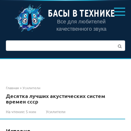
Перейти
к
БАСЫ В ТЕХНИКЕ
контенту
Все для любителей
качественного звука
Поиск:
Главная
»
Усилители
Десятка лучших акустических систем
времен ссср
На чтение:
5 мин
Усилители