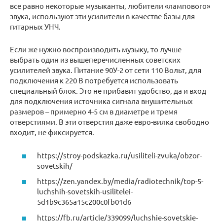
все равно некоторые музыканты, любители «лампового»
звука, используют эти усилители в качестве базы для
гитарных УНЧ.
Если же нужно воспроизводить музыку, то лучше
выбрать один из вышеперечисленных советских
усилителей звука. Питание 90У-2 от сети 110 Вольт, для
подключения к 220 В потребуется использовать
специальный блок. Это не прибавит удобство, да и вход
для подключения источника сигнала внушительных
размеров – примерно 4-5 см в диаметре и тремя
отверстиями. В эти отверстия даже евро-вилка свободно
входит, не фиксируется.
https://stroy-podskazka.ru/usiliteli-zvuka/obzor-
sovetskih/
https://zen.yandex.by/media/radiotechnik/top-5-
luchshih-sovetskih-usilitelei-
5d1b9c365a15c200c0fb01d6
https://fb.ru/article/339099/luchshie-sovetskie-