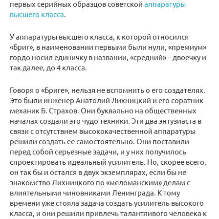
первых серийных образцов советской
аппаратуры
высшего класса
.
У аппаратуры высшего класса, к которой относился
«Бриг», в наименовании первыми были нули, «премиум»
гордо носил единичку в названии, «средний» – двоечку и
так далее, до 4 класса.
Говоря о «Бриге», нельзя не вспомнить о его создателях.
Это были инженер Анатолий Лихницкий и его соратник
механик Б. Страхов. Они буквально на общественных
началах создали это чудо техники. Эти два энтузиаста в
связи с отсутствием высококачественной аппаратуры
решили создать ее самостоятельно. Они поставили
перед собой серьезные задачи, и у них получилось
спроектировать идеальный усилитель. Но, скорее всего,
он так бы и остался в двух экземплярах, если бы не
знакомство Лихницкого по «меломанским» делам с
влиятельными чиновниками Ленинграда. К тому
времени уже стояла задача создать усилитель высокого
класса, и они решили привлечь талантливого человека к