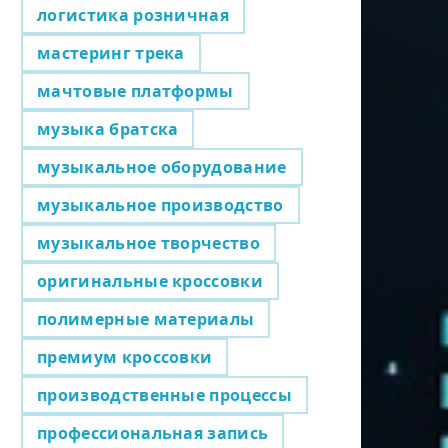
логистика розничная
мастеринг трека
мачтовые платформы
музыка братска
музыкальное оборудование
музыкальное производство
музыкальное творчество
оригинальные кроссовки
полимерные материалы
премиум кроссовки
производственные процессы
профессиональная запись