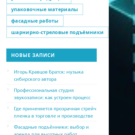
упаковочные материалы
фасадные работы
шарнирно-стреловые подъёмники
НОВЫЕ ЗАПИСИ
Игорь Кравцов Братск: музыка
сибирского автора
Профессиональная студия
звукозаписи: как устроен процесс
Где применяется прозрачная стрейч
пленка в торговле и производстве
Фасадные подъёмники: выбор и
аренда для высотных работ