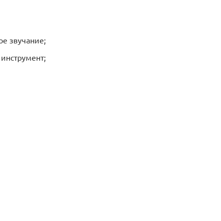
ое звучание;
инструмент;
;