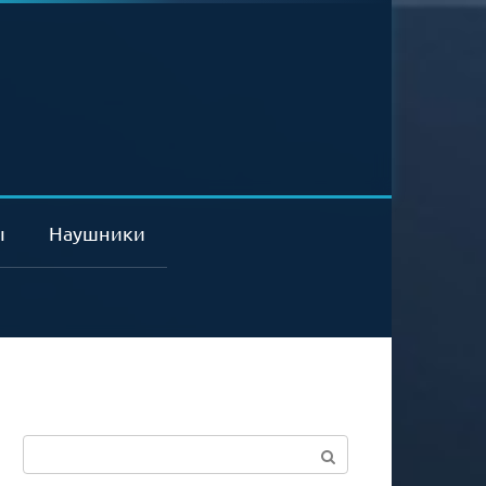
ы
Наушники
Поиск: