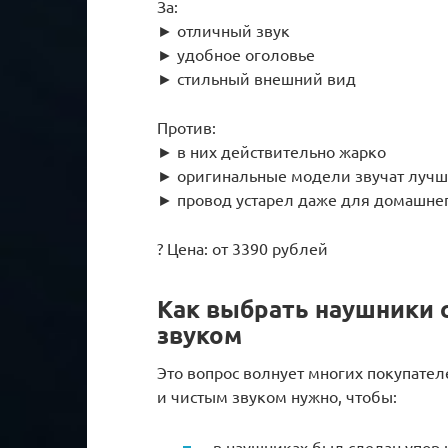
За:
► отличный звук
► удобное оголовье
► стильный внешний вид
Против:
► в них действительно жарко
► оригинальные модели звучат луч
► провод устарел даже для домашне
? Цена: от 3390 рублей
Как выбрать наушники 
звуком
Это вопрос волнует многих покупател
и чистым звуком нужно, чтобы:
в наушниках был сделан упор 