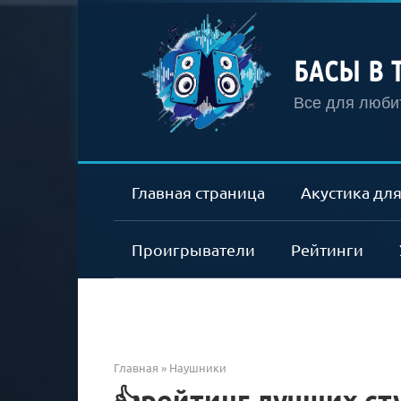
Перейти
к
контенту
БАСЫ В 
Все для любит
Главная страница
Акустика для
Проигрыватели
Рейтинги
Главная
»
Наушники
👍рейтинг лучших с