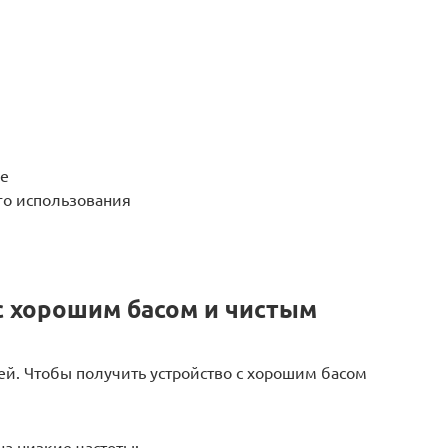
ше
го использования
с хорошим басом и чистым
ей. Чтобы получить устройство с хорошим басом
на низкие частоты;