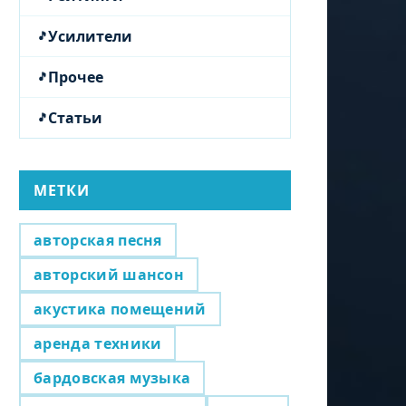
Усилители
Прочее
Статьи
МЕТКИ
авторская песня
авторский шансон
акустика помещений
аренда техники
бардовская музыка