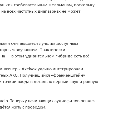
«ушки» требовательным меломанам, поскольку
 на всех частотных диапазонах не может
одами считающиеся лучшим доступным
торным звучанием. Практически
ена — в этом удивительном гибриде есть всё.
инженеры Axelvox удачно интегрировали
естных AKG. Получившийся «франкенштейн»
й точкой входа в детально верный звук и ровную
Audio. Теперь у начинающих аудиофилов остался
дётся жить с проводом.