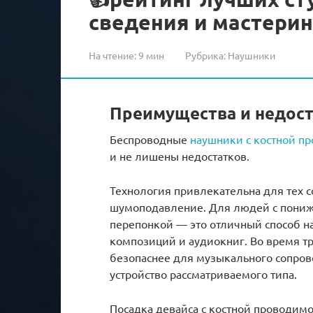
сведения и мастеринг
На чтение:
9 мин
Рубрика:
Наушники
Преимущества и недос
Беспроводные
наушники с костной п
и не лишены недостатков.
Технология привлекательна для тех с
шумоподавление. Для людей с пониж
перепонкой — это отличный способ 
композиций и аудиокниг. Во время т
безопаснее для музыкального сопров
устройство рассматриваемого типа.
Посадка девайса с костной проводимос