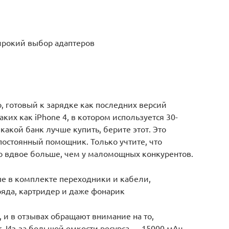
ирокий выбор адаптеров
 готовый к зарядке как последних версий
аких как iPhone 4, в котором используется 30-
 какой банк лучше купить, берите этот. Это
постоянный помощник. Только учтите, что
о вдвое больше, чем у маломощных конкурентов.
ые в комплекте переходники и кабели,
ряда, картридер и даже фонарик
 и в отзывах обращают внимание на то,
т. Из-за большой емкости ресурса — 15000 мАч —