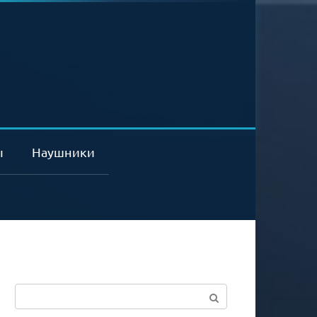
ы
Наушники
Поиск: