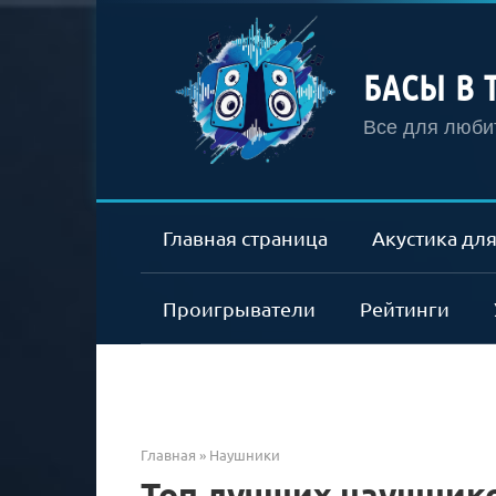
Перейти
к
контенту
БАСЫ В 
Все для любит
Главная страница
Акустика для
Проигрыватели
Рейтинги
Главная
»
Наушники
Топ лучших наушников