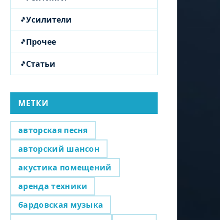
Усилители
Прочее
Статьи
МЕТКИ
авторская песня
авторский шансон
акустика помещений
аренда техники
бардовская музыка