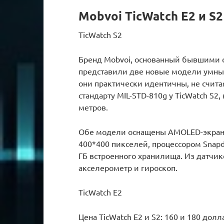
Mobvoi TicWatch E2 и S2
TicWatch S2
Бренд Mobvoi, основанный бывшими с
представили две новые модели умных 
они практически идентичны, не счит
стандарту MIL-STD-810g у TicWatch S2
метров.
Обе модели оснащены AMOLED-экран
400*400 пикселей, процессором Snapd
ГБ встроенного хранилища. Из датчик
акселерометр и гироскоп.
TicWatch E2
Цена TicWatch E2 и S2: 160 и 180 долл