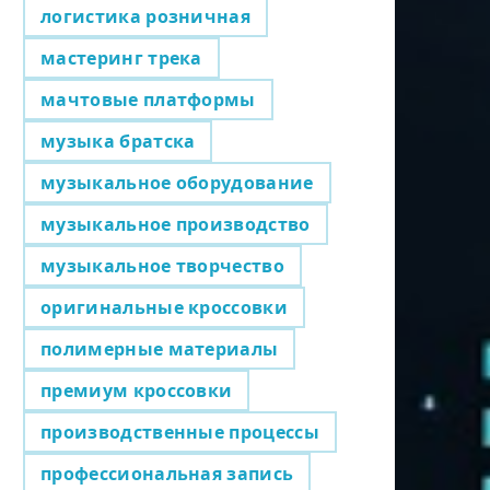
логистика розничная
мастеринг трека
мачтовые платформы
музыка братска
музыкальное оборудование
музыкальное производство
музыкальное творчество
оригинальные кроссовки
полимерные материалы
премиум кроссовки
производственные процессы
профессиональная запись