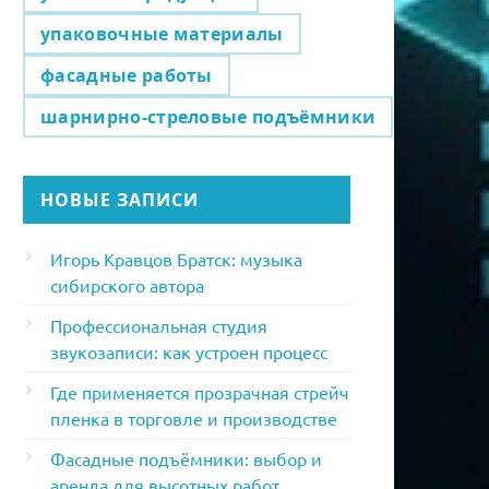
упаковочные материалы
фасадные работы
шарнирно-стреловые подъёмники
НОВЫЕ ЗАПИСИ
Игорь Кравцов Братск: музыка
сибирского автора
Профессиональная студия
звукозаписи: как устроен процесс
Где применяется прозрачная стрейч
пленка в торговле и производстве
Фасадные подъёмники: выбор и
аренда для высотных работ