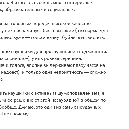
ов. В итоге, есть очень много интересных
х, образовательных и социальных.
я разговорных передач высокое качество
 у них превалирует бас и высокие (что норма для
олько хуже — голоса начнут бубнить и свистеть.
 лучшие наушники для прослушивания подкастинга.
х «приняло»), у них ровная середина,
ачи голоса, вполне выдерживают пару часов на
 надоест), и только одна неприятность — сложно
а.
стить наушники с активным шумоподавлением, я
 умное решение от этой незаурядной в общем-то
Вообще. Думаю, это один из самых неудачных
И вот почему.