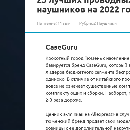
наушников на 2022 г
На чтение:
11 мин
Рубрика:
Наушники
CaseGuru
Крохотный город Тюмень с населением
базируется бренд CaseGuru, который 
лидеров бюджетного сегмента беспро
одиноко. В отличие от китайского пр
вовсе не означает существенные ком
комплектующих и сборки. Наоборот, 
2-3 раза дороже.
Ценник а-ля «как на Aliexpress» в сл
тюменский бренд продает свои модел
розницы с ее дополнительной накрутк