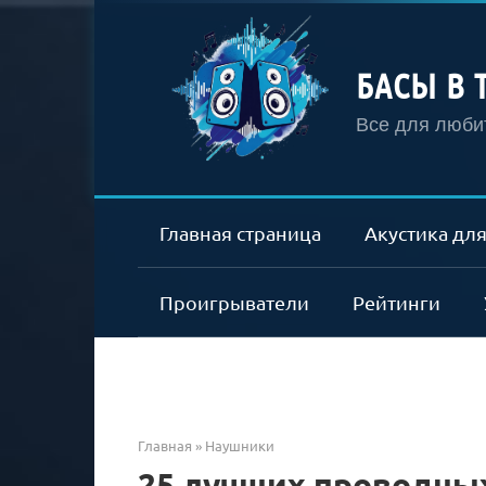
Перейти
к
контенту
БАСЫ В 
Все для любит
Главная страница
Акустика для
Проигрыватели
Рейтинги
Главная
»
Наушники
25 лучших проводны