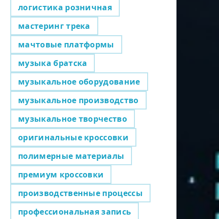
логистика розничная
мастеринг трека
мачтовые платформы
музыка братска
музыкальное оборудование
музыкальное производство
музыкальное творчество
оригинальные кроссовки
полимерные материалы
премиум кроссовки
производственные процессы
профессиональная запись