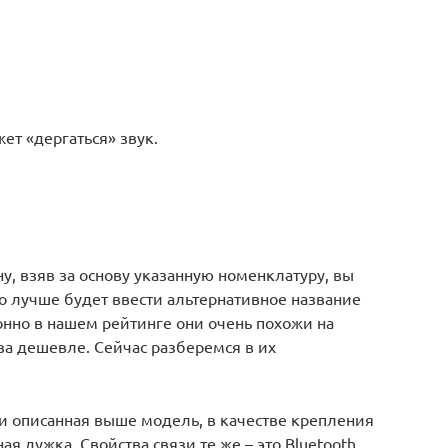
жет «дергаться» звук.
ну, взяв за основу указанную номенклатуру, вы
но лучше будет ввести альтернативное название
онно в нашем рейтинге они очень похожи на
за дешевле. Сейчас разберемся в их
и описанная выше модель, в качестве крепления
ая дужка. Свойства связи те же – это Bluetooth