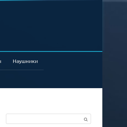
ы
Наушники
Поиск: