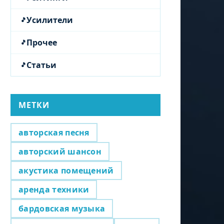
Усилители
Прочее
Статьи
МЕТКИ
авторская песня
авторский шансон
акустика помещений
аренда техники
бардовская музыка