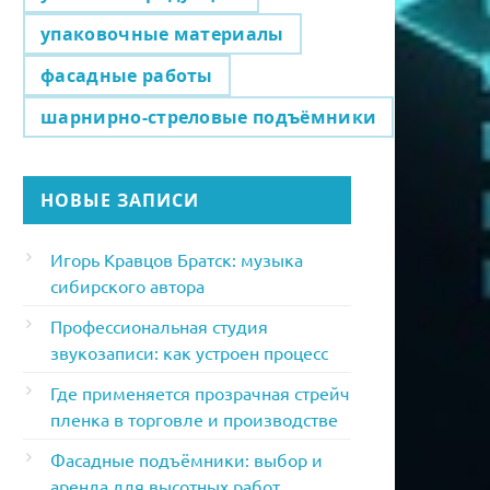
упаковочные материалы
фасадные работы
шарнирно-стреловые подъёмники
НОВЫЕ ЗАПИСИ
Игорь Кравцов Братск: музыка
сибирского автора
Профессиональная студия
звукозаписи: как устроен процесс
Где применяется прозрачная стрейч
пленка в торговле и производстве
Фасадные подъёмники: выбор и
аренда для высотных работ