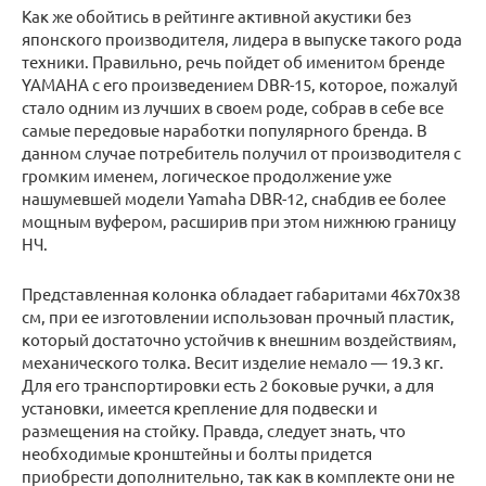
Как же обойтись в рейтинге активной акустики без
японского производителя, лидера в выпуске такого рода
техники. Правильно, речь пойдет об именитом бренде
YAMAHA с его произведением DBR-15, которое, пожалуй
стало одним из лучших в своем роде, собрав в себе все
самые передовые наработки популярного бренда. В
данном случае потребитель получил от производителя с
громким именем, логическое продолжение уже
нашумевшей модели Yamaha DBR-12, снабдив ее более
мощным вуфером, расширив при этом нижнюю границу
НЧ.
Представленная колонка обладает габаритами 46х70х38
см, при ее изготовлении использован прочный пластик,
который достаточно устойчив к внешним воздействиям,
механического толка. Весит изделие немало — 19.3 кг.
Для его транспортировки есть 2 боковые ручки, а для
установки, имеется крепление для подвески и
размещения на стойку. Правда, следует знать, что
необходимые кронштейны и болты придется
приобрести дополнительно, так как в комплекте они не