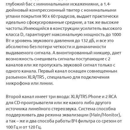
глубокий бас с минимальными искажениями, а 1.4-
дюймовый компрессионный твитер с номинальными
углами покрытия 90 x 60 градусов, выдает практически
идеально сфокусированные средние, а так же высокие
частоты.Имеющийся в конструкции усилитель высокого
класса D, гарантирует максимальную мощность до 1000
Вт и уровень звукового давления до 132 дБ, и все это
абсолютно без потери четкости и динамичности
выдаваемого сигнала. А вмонтированный микшер, дает
возможность смешивать сигналы поступающие с 2
каналов или же пропускать звуковой сигнал только с
одного канала. Первый канал оснащен совмещенным
разъемом XLR/TRS , специально для подключения
микрофона или линии.
Второй канал имеет три входа: XLR/TRS Phone и 2 RCA
для CD-проигрывателя или же какого либо другого
источника линейного стереозвука. Система способна
поддерживать два режима эквализации (Main/Monitor),
а так – же и два способа работы ВЧ фильтра со срезом от
100 Гц и от 120 Гц.