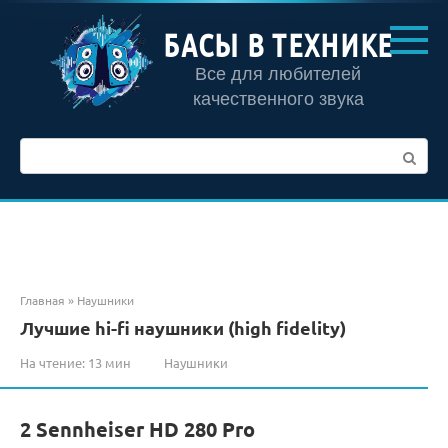
Перейти
к
БАСЫ В ТЕХНИКЕ
контенту
Все для любителей
качественного звука
Поиск:
Главная
»
Наушники
Лучшие hi-fi наушники (high fidelity)
На чтение:
13 мин
Наушники
2 Sennheiser HD 280 Pro