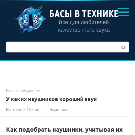
Перейти
к
БАСЫ В ТЕХНИКЕ
контенту
Все для любителей
качественного звука
Поиск:
Главная
»
Наушники
У каких наушников хороший звук
На чтение:
16 мин
Наушники
Как подобрать наушники, учитывая их