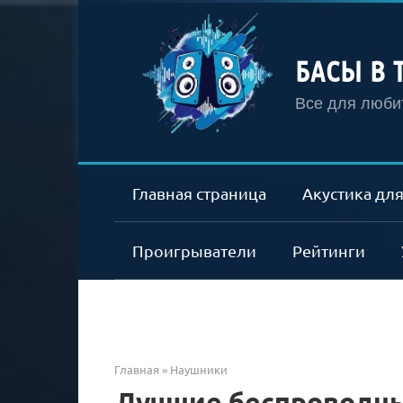
Перейти
к
контенту
БАСЫ В 
Все для любит
Главная страница
Акустика для
Проигрыватели
Рейтинги
Главная
»
Наушники
Лучшие беспроводны