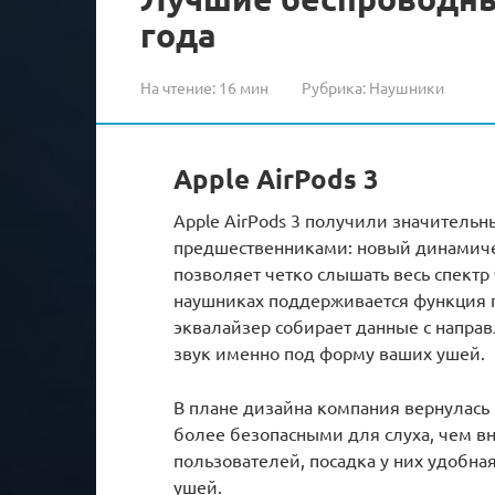
года
На чтение:
16 мин
Рубрика:
Наушники
Apple AirPods 3
Apple AirPods 3 получили значительн
предшественниками: новый динамиче
позволяет четко слышать весь спектр 
наушниках поддерживается функция п
эквалайзер собирает данные с напра
звук именно под форму ваших ушей.
В плане дизайна компания вернулась
более безопасными для слуха, чем в
пользователей, посадка у них удобна
ушей.