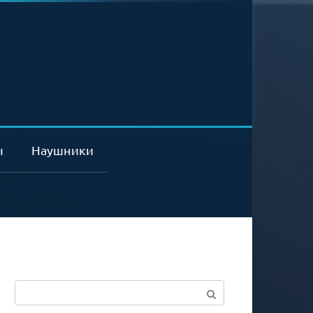
ы
Наушники
Поиск: