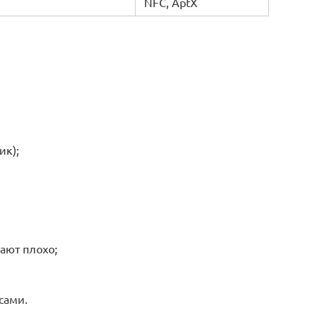
NFC, AptX
ик);
ают плохо;
сами.