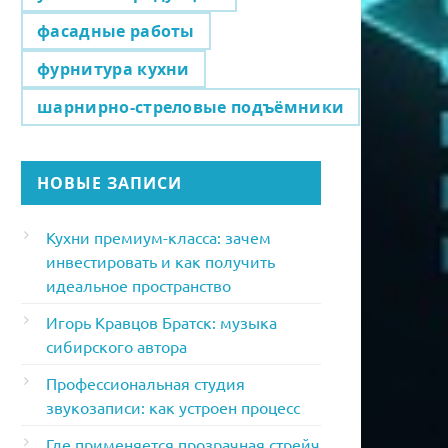
фасадные работы
фурнитура кухни
шарнирно-стреловые подъёмники
НОВЫЕ ЗАПИСИ
Кухни премиум-класса: зачем
инвестировать и как получить
идеальное пространство
Игорь Кравцов Братск: музыка
сибирского автора
Профессиональная студия
звукозаписи: как устроен процесс
Где применяется прозрачная стрейч