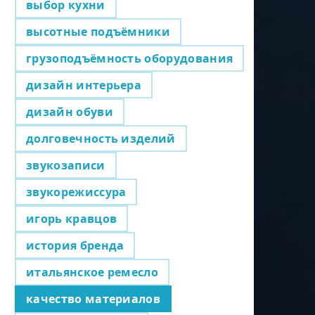
выбор кухни
высотные подъёмники
грузоподъёмность оборудования
дизайн интерьера
дизайн обуви
долговечность изделий
звукозаписи
звукорежиссура
игорь кравцов
история бренда
итальянское ремесло
качество материалов