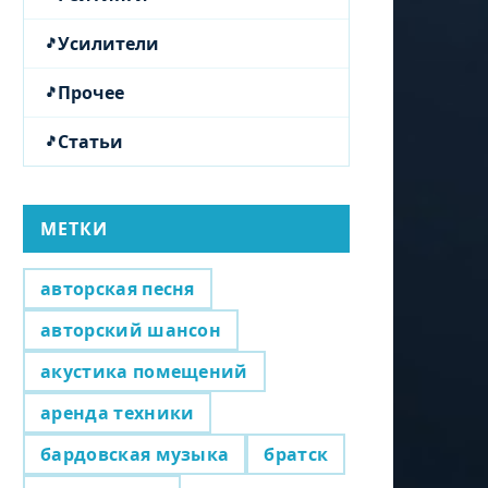
Усилители
Прочее
Статьи
МЕТКИ
авторская песня
авторский шансон
акустика помещений
аренда техники
бардовская музыка
братск