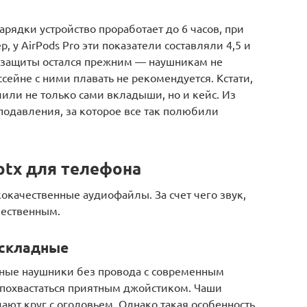
арядки устройство проработает до 6 часов, при
, у AirPods Pro эти показатели составляли 4,5 и
агозащиты остался прежним — наушникам не
сейне с ними плавать не рекомендуется. Кстати,
чили не только сами вкладыши, но и кейс. Из
подавления, за которое все так полюбили
ptx для телефона
окачественные аудиофайлы. За счет чего звук,
чественным.
 складные
ные наушники без провода с современным
 похвастаться приятным джойстиком. Чаши
ают круг с оголовьем. Однако такая особенность