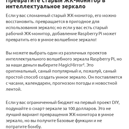
Превратите старый ЖК-монитор в
интеллектуальное зеркало
Если у вас сломанный старый ЖК-монитор, его можно
восстановить. превращается в пригодное для
использования зеркало; но если у вас есть старый
рабочий ЖК-монитор, добавление Raspberry Pi может
превратить его в умное волшебное зеркало!
Вы можете выбрать один из различных проектов
интеллектуального волшебного зеркала Raspberry Pi, но
за наши деньги выберите MagicMirror². Это
оригинальный, самый популярный и, пожалуй, самый
простой способ создать умное зеркало. Он поставляется
с часами, календарем, прогнозом погоды и новостной
лентой.
Если у вас ограниченный бюджет на первый проект DIY,
подумайте о смарт-зеркале за 100 долларов. Это не
лучший вариант превращения ЖК-монитора в умное
зеркало, но вы получите базовые функции и не
потратите бомбу.