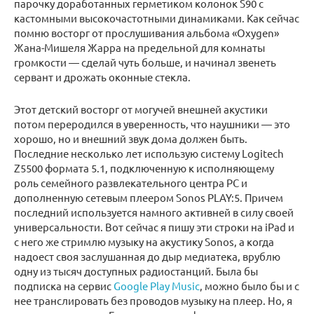
парочку доработанных герметиком колонок S90 с
кастомными высокочастотными динамиками. Как сейчас
помню восторг от прослушивания альбома «Oxygen»
Жана-Мишеля Жарра на предельной для комнаты
громкости — сделай чуть больше, и начинал звенеть
сервант и дрожать оконные стекла.
Этот детский восторг от могучей внешней акустики
потом переродился в уверенность, что наушники — это
хорошо, но и внешний звук дома должен быть.
Последние несколько лет использую систему Logitech
Z5500 формата 5.1, подключенную к исполняющему
роль семейного развлекательного центра PC и
дополненную сетевым плеером Sonos PLAY:5. Причем
последний используется намного активней в силу своей
универсальности. Вот сейчас я пишу эти строки на iPad и
с него же стримлю музыку на акустику Sonos, а когда
надоест своя заслушанная до дыр медиатека, врублю
одну из тысяч доступных радиостанций. Была бы
подписка на сервис
Google Play Music
, можно было бы и с
нее транслировать без проводов музыку на плеер. Но, я