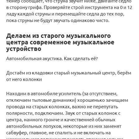
тюнер сообщает, что струна звучит ниже, двигайте седло
в сторону грифа. Проверяйте строй инструмента на 0 и 12
ладу каждой струны и перемещайте седла до тех пор,
пока струны не будут звучать одинаково чисто.
Делаем из старого музыкального
центра современное музыкальное
устройство
Автомобильная акустика. Как сделать её?
Достаём из кладовки старый музыкальный центр, берём
от него колонки
Находим в автомобиле усилитель (за отсутствием,
отключаем тыловые динамики) хорошенько зачищаем
провода на старых колонках, важно не перепутать
полярности, подключаем. Звук от старых колонок с
центра, намного громче и качественней обычных
автомобильных лопухов, некоторые из них заменят
сабвуфер, главное, не спалить и не включать на
максимальную величину громкость звучания музыки