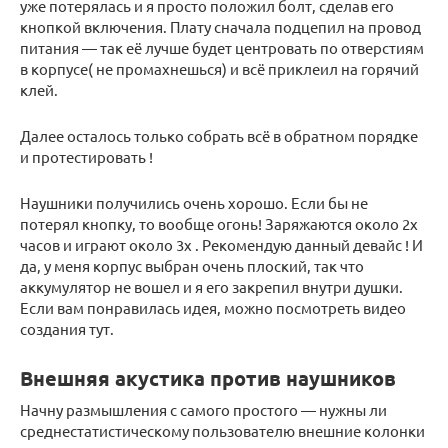
уже потерялась и я просто положил болт, сделав его
кнопкой включения. Плату сначала подцепил на провод
питания — так её лучше будет центровать по отверстиям
в корпусе( не промахнешься) и всё приклеил на горячий
клей.
Далее осталось только собрать всё в обратном порядке
и протестировать !
Наушники получились очень хорошо. Если бы не
потерял кнопку, то вообще огонь! Заряжаются около 2х
часов и играют около 3х . Рекомендую данный девайс ! И
да, у меня корпус выбран очень плоский, так что
аккумулятор не вошел и я его закрепил внутри душки.
Если вам понравилась идея, можно посмотреть видео
создания тут.
Внешняя акустика против наушников
Начну размышления с самого простого — нужны ли
среднестатистическому пользователю внешние колонки