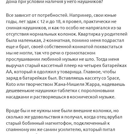
дома при условии наличия у него наушников?
Все зависит от потребностей. Например, свои юные
годы, лет эдак с 12 и до 18, я провел, практически не
снимая наушников, и как-то особо не напрягался из-за
отсутствия нормальных колонок. Квартирка у родителей
была маленькая, 2-комнатная, помимо меня подрастал
еще и брат, своей собственной комнатой похвастаться
мы не могли, так что речи о громогласном
прослушивании любимой музыки не шло. Тогда меня
выручал старый кассетный плеер на четырех батарейках
АА, который я одолжил у товарища. Главное, чтобы
заряд в батарейках был. Вставляешь кассету со Space,
Koto или творчеством Жана-Мишеля Жарра, надеваешь
дешевенькие наушники-таблетки с поролоновыми
насадками и растворяешься в космической музыке.
Вроде бы и не нужны мне были внешние колонки, но
сколько же удовольствия я получал, когда отец врубал
старый бобинный магнитофон, подключенный к
спаянному им же самим усилителю, который питал