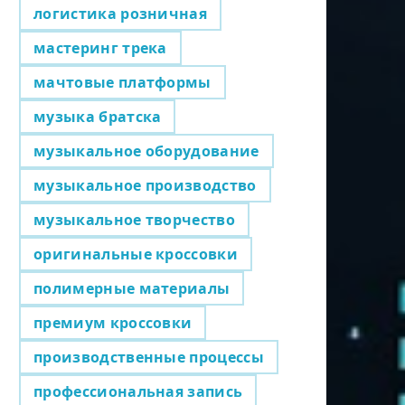
логистика розничная
мастеринг трека
мачтовые платформы
музыка братска
музыкальное оборудование
музыкальное производство
музыкальное творчество
оригинальные кроссовки
полимерные материалы
премиум кроссовки
производственные процессы
профессиональная запись