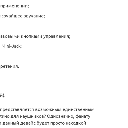
 применении;
высочайшее звучание;
базовыми кнопками управления;
Mini-Jack;
ретения.
й).
r представляется возможным единственным
нужно для наушников? Однозначно, фанату
 данный девайс будет просто находкой