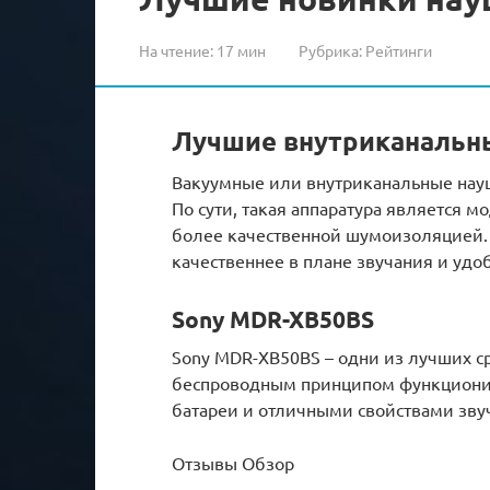
На чтение:
17 мин
Рубрика:
Рейтинги
Лучшие внутриканальн
Вакуумные или внутриканальные науш
По сути, такая аппаратура является
более качественной шумоизоляцией. 
качественнее в плане звучания и удо
Sony MDR-XB50BS
Sony MDR-XB50BS – одни из лучших с
беспроводным принципом функционир
батареи и отличными свойствами зву
Отзывы Обзор