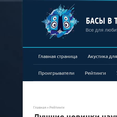
Перейти
к
контенту
БАСЫ В 
Все для любит
Главная страница
Акустика для
Проигрыватели
Рейтинги
Главная
»
Рейтинги
Лучшие новинки нау