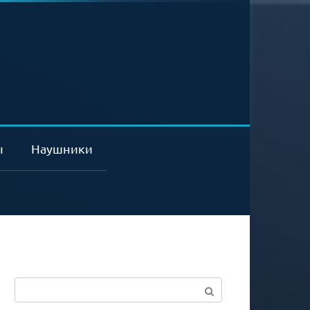
ы
Наушники
Поиск: