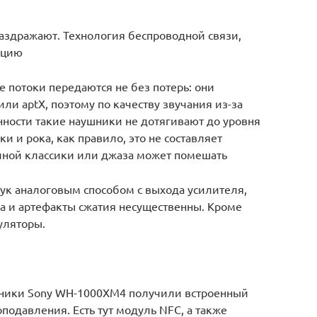
раздражают. Технология беспроводной связи,
ацию
ые потоки передаются не без потерь: они
и aptX, поэтому по качеству звучания из-за
ности такие наушники не дотягивают до уровня
 и рока, как правило, это не составляет
ной классики или джаза может помешать
к аналоговым способом с выхода усилителя,
а и артефакты сжатия несущественны. Кроме
уляторы.
ники Sony WH-1000XM4 получили встроенный
одавления. Есть тут модуль NFC, а также