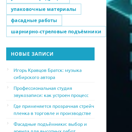
упаковочные материалы
фасадные работы
шарнирно-стреловые подъёмники
НОВЫЕ ЗАПИСИ
Игорь Кравцов Братск: музыка
сибирского автора
Профессиональная студия
звукозаписи: как устроен процесс
Где применяется прозрачная стрейч
пленка в торговле и производстве
Фасадные подъёмники: выбор и
аренда для высотных работ