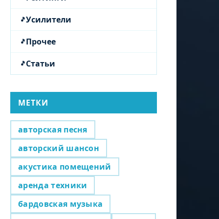
Усилители
Прочее
Статьи
МЕТКИ
авторская песня
авторский шансон
акустика помещений
аренда техники
бардовская музыка