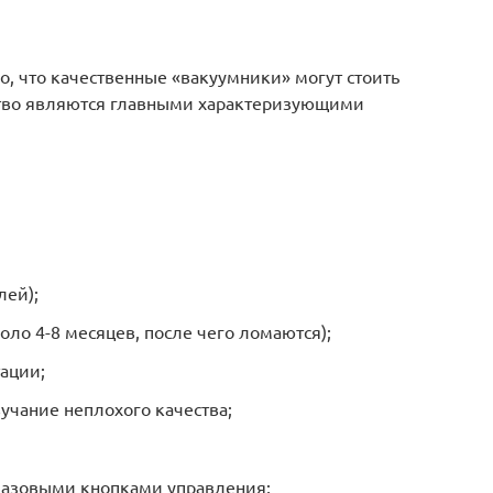
ого, что качественные «вакуумники» могут стоить
ство являются главными характеризующими
лей);
оло 4-8 месяцев, после чего ломаются);
ации;
вучание неплохого качества;
базовыми кнопками управления;