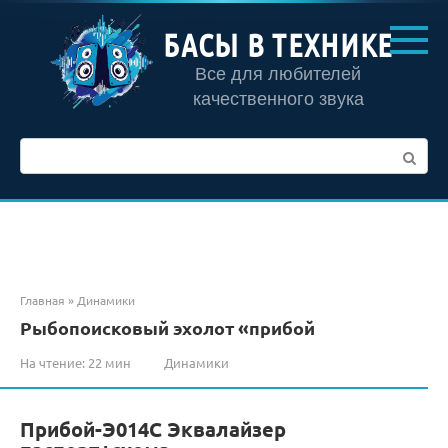
Перейти
к
БАСЫ В ТЕХНИКЕ
контенту
Все для любителей
качественного звука
Поиск:
Главная
»
Динамики
Рыбопоисковый эхолот «прибой
На чтение:
22 мин
Динамики
Прибой-Э014С Эквалайзер