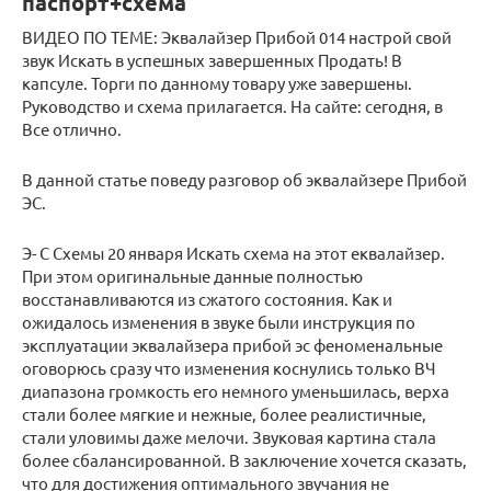
паспорт+схема
ВИДЕО ПО ТЕМЕ: Эквалайзер Прибой 014 настрой свой
звук Искать в успешных завершенных Продать! В
капсуле. Торги по данному товару уже завершены.
Руководство и схема прилагается. На сайте: сегодня, в
Все отлично.
В данной статье поведу разговор об эквалайзере Прибой
ЭС.
Э- С Схемы 20 января Искать схема на этот еквалайзер.
При этом оригинальные данные полностью
восстанавливаются из сжатого состояния. Как и
ожидалось изменения в звуке были инструкция по
эксплуатации эквалайзера прибой эс феноменальные
оговорюсь сразу что изменения коснулись только ВЧ
диапазона громкость его немного уменьшилась, верха
стали более мягкие и нежные, более реалистичные,
стали уловимы даже мелочи. Звуковая картина стала
более сбалансированной. В заключение хочется сказать,
что для достижения оптимального звучания не