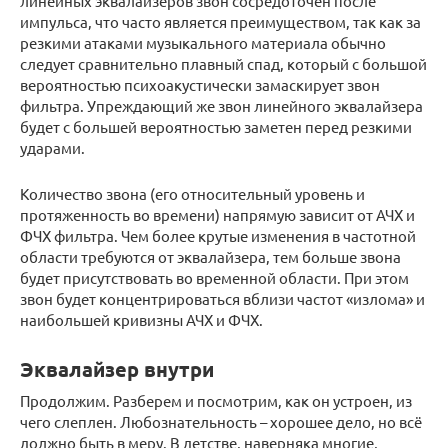
линейных эквалайзеров звон сосредоточен после
импульса, что часто является преимуществом, так как за
резкими атаками музыкального материала обычно
следует сравнительно плавный спад, который с большой
вероятностью психоакустически замаскирует звон
фильтра. Упреждающий же звон линейного эквалайзера
будет с большей вероятностью заметен перед резкими
ударами.
Количество звона (его относительный уровень и
протяженность во времени) напрямую зависит от АЧХ и
ФЧХ фильтра. Чем более крутые изменения в частотной
области требуются от эквалайзера, тем больше звона
будет присутствовать во временной области. При этом
звон будет концентрироваться вблизи частот «излома» и
наибольшей кривизны АЧХ и ФЧХ.
Эквалайзер внутри
Продолжим. Разберем и посмотрим, как он устроен, из
чего слеплен. Любознательность – хорошее дело, но всё
должно быть в меру. В детстве, наверняка многие,