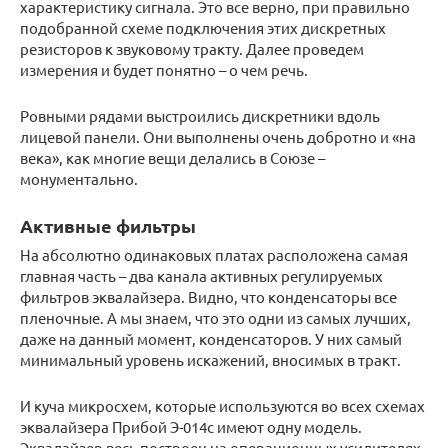
характеристику сигнала. Это все верно, при правильно
подобранной схеме подключения этих дискретных
резисторов к звуковому тракту. Далее проведем
измерения и будет понятно – о чем речь.
Ровными рядами выстроились дискретники вдоль
лицевой панели. Они выполнены очень добротно и «на
века», как многие вещи делались в Союзе –
монументально.
Активные фильтры
На абсолютно одинаковых платах расположена самая
главная часть – два канала активных регулируемых
фильтров эквалайзера. Видно, что конденсаторы все
пленочные. А мы знаем, что это одни из самых лучших,
даже на данный момент, конденсаторов. У них самый
минимальный уровень искажений, вносимых в тракт.
И куча микросхем, которые используются во всех схемах
эквалайзера Прибой Э-014с имеют одну модель.
Эквалайзер весь построен на операционных усилителях