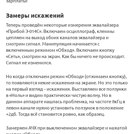
зарплаты!
Замеры искажений
Теперь проведём некоторые измерения эквалайзера
«Прибой Э-014С». Включаем осциллограф, клеммы
цепляем на выход обоих каналов эквалайзера и
смотрим сигнал. Манипуляция начинается с
включенным режимом «Обход». Включаем кнопку
«Сеть», смотрим на экран. Как бы ничего не происходит.
Сигнал не изменился.
Но когда отключаем режим «Обход» (отжимаем кнопку),
то появляются некие искажения на экране. Но это только
на первый взгляд – искажения. Выставляем все ползунки
в «Ноль» и видим практически чистую волну. Но в
данном аппарате нашлась проблемка, на частоте 8кГц в
левом канале нужно установить ползунок в положение
+2дб. Тогда всё становится ровно, как образец.
Замеряем АЧХ при выключенном эквалайзере и нажатой
кнопке «Обход».