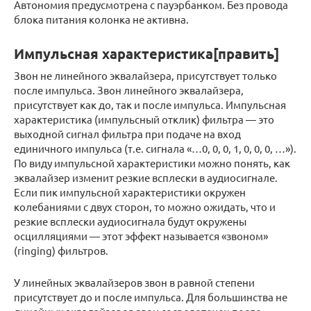
Автономия предусмотрена с пауэрбанком. Без провода
блока питания колонка не активна.
Импульсная характеристика[править]
Звон не линейного эквалайзера, присутствует только
после импульса. Звон линейного эквалайзера,
присутствует как до, так и после импульса. Импульсная
характеристика (импульсный отклик) фильтра — это
выходной сигнал фильтра при подаче на вход
единичного импульса (т.е. сигнала «…0, 0, 0, 1, 0, 0, 0, …»).
По виду импульсной характеристики можно понять, как
эквалайзер изменит резкие всплески в аудиосигнале.
Если пик импульсной характеристики окружен
колебаниями с двух сторон, то можно ожидать, что и
резкие всплески аудиосигнала будут окружены
осцилляциями — этот эффект называется «звоном»
(ringing) фильтров.
У линейных эквалайзеров звон в равной степени
присутствует до и после импульса. Для большинства не