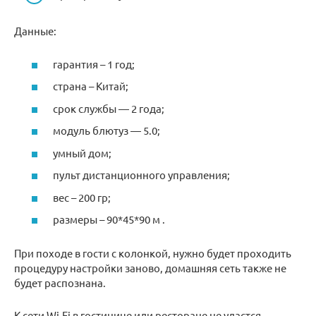
Данные:
гарантия – 1 год;
страна – Китай;
срок службы — 2 года;
модуль блютуз — 5.0;
умный дом;
пульт дистанционного управления;
вес – 200 гр;
размеры – 90*45*90 м .
При походе в гости с колонкой, нужно будет проходить
процедуру настройки заново, домашняя сеть также не
будет распознана.
К сети Wi-Fi в гостинице или ресторане не удастся