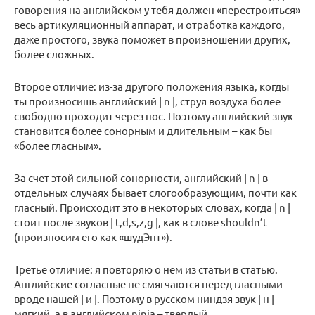
говорения на английском у тебя должен «перестроиться»
весь артикуляционный аппарат, и отработка каждого,
даже простого, звука поможет в произношении других,
более сложных.
Второе отличие: из-за другого положения языка, когды
ты произносишь английский | n |, струя воздуха более
свободно проходит через нос. Поэтому английский звук
становится более сонорным и длительным – как бы
«более гласным».
За счет этой сильной сонорности, английский | n | в
отдельных случаях бывает слогообразующим, почти как
гласный. Происходит это в некоторых словах, когда | n |
стоит после звуков | t,d,s,z,g |, как в слове shouldn’t
(произносим его как «шудЭнт»).
Третье отличие: я повторяю о нем из статьи в статью.
Английские согласные не смягчаются перед гласными
вроде нашей | и |. Поэтому в русском ниндзя звук | н |
мягкий, а в английском ninja – твердый.