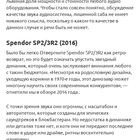
львиная доля мощности и стоимости любого аудио
оборудования. Чтобы стало совсем понятно, обсуждение
качества звука аудиосистемы, лишенной саба не имеет
никакого смысла, поскольку о каком-то качестве в
данном случае и речи быть не может.
Spendor SP2/3R2 (2016)
Было бы легко Отвергните Spendor SP2/3R2 как ретро-
возврат, но это будет означать упустить звездный
динамик, который очень заслуживает внимания любого
с таким бюджетом. «Несмотря на родословную дизайна,
уходящую корнями в 1970-е годы, этот динозавр может
многому научить своих современных конкурентов», —
отметили мы в обзоре 2016 года..
С точки зрения звука они огромны, с масштабом и
авторитетом, которые созданы для эпических
саундтреков к блокбастерам. Но недостатка в динамике
или деталях тоже нет, и хотя они не передают последнее
слово в ударе или драйве, ритмы восхитительно
измерены.