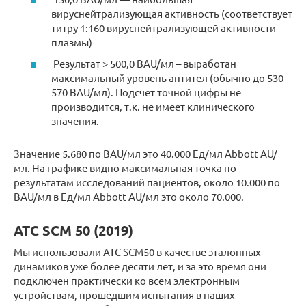
вируснейтрализующая активность (соответствует
титру 1:160 вируснейтрализующей активности
плазмы)
Результат > 500,0 BAU/мл – выработан
максимальный уровень антител (обычно до 530-
570 BAU/мл). Подсчет точной цифры не
производится, т.к. не имеет клинического
значения.
Значение 5.680 по BAU/мл это 40.000 Ед/мл Abbott AU/
мл. На графике видно максимальная точка по
результатам исследований пациентов, около 10.000 по
BAU/мл в Ед/мл Abbott AU/мл это около 70.000.
ATC SCM 50 (2019)
Мы использовали ATC SCM50 в качестве эталонных
динамиков уже более десяти лет, и за это время они
подключен практически ко всем электронным
устройствам, прошедшим испытания в наших