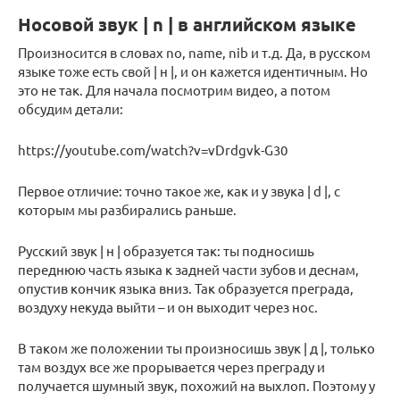
Носовой звук | n | в английском языке
Произносится в словах no, name, nib и т.д. Да, в русском
языке тоже есть свой | н |, и он кажется идентичным. Но
это не так. Для начала посмотрим видео, а потом
обсудим детали:
https://youtube.com/watch?v=vDrdgvk-G30
Первое отличие: точно такое же, как и у звука | d |, с
которым мы разбирались раньше.
Русский звук | н | образуется так: ты подносишь
переднюю часть языка к задней части зубов и деснам,
опустив кончик языка вниз. Так образуется преграда,
воздуху некуда выйти – и он выходит через нос.
В таком же положении ты произносишь звук | д |, только
там воздух все же прорывается через преграду и
получается шумный звук, похожий на выхлоп. Поэтому у