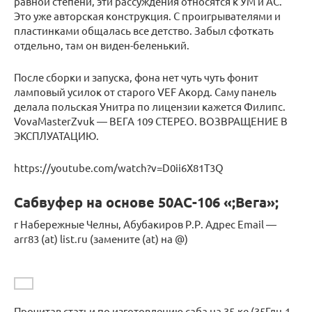
равной степени, эти рассуждения относятся к УМ и АС.
Это уже авторская конструкция. С проигрывателями и
пластинками общалась все детство. Забыл сфоткать
отдельно, там он виден-беленький.
После сборки и запуска, фона нет чуть чуть фонит
ламповый усилок от старого VEF Акорд. Саму панель
делала польская Унитра по лицензии кажется Филипс.
VovaMasterZvuk — ВЕГА 109 СТЕРЕО. ВОЗВРАЩЕНИЕ В
ЭКСПЛУАТАЦИЮ.
https://youtube.com/watch?v=D0ii6X81T3Q
Сабвуфер на основе 50АС-106 «;Вега»;
г Набережные Челны, Абубакиров Р.Р. Адрес Email —
arr83 (at) list.ru (замените (at) на @)
Прочитав статьи по изготовлению саба на 35-ке (35Гдн-1-