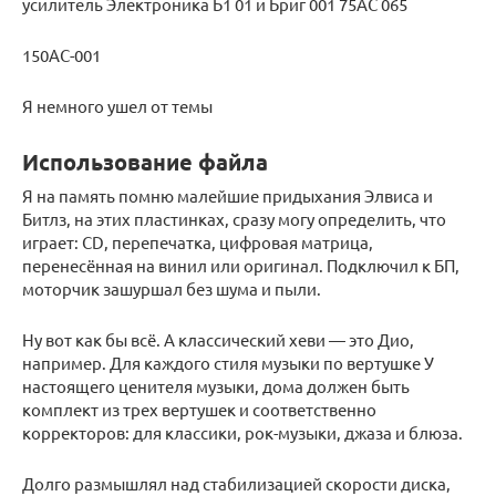
усилитель Электроника Б1 01 и Бриг 001 75АС 065
150АС-001
Я немного ушел от темы
Использование файла
Я на память помню малейшие придыхания Элвиса и
Битлз, на этих пластинках, сразу могу определить, что
играет: CD, перепечатка, цифровая матрица,
перенесённая на винил или оригинал. Подключил к БП,
моторчик зашуршал без шума и пыли.
Ну вот как бы всё. А классический хеви — это Дио,
например. Для каждого стиля музыки по вертушке У
настоящего ценителя музыки, дома должен быть
комплект из трех вертушек и соответственно
корректоров: для классики, рок-музыки, джаза и блюза.
Долго размышлял над стабилизацией скорости диска,