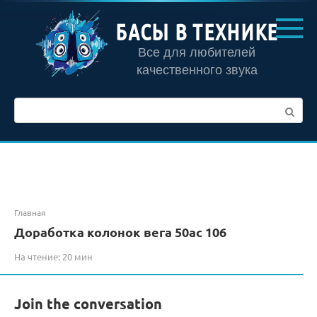
Перейти
к
БАСЫ В ТЕХНИКЕ
контенту
Все для любителей
качественного звука
Поиск:
Главная
Доработка колонок вега 50ас 106
На чтение:
20 мин
Join the conversation