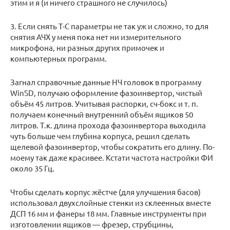
этим и я (и ничего страшного не случилось)
3. Если снять Т-С параметры не так уж и сложно, то для
снятия АЧХ у меня пока нет ни измерительного
микрофона, ни разных других примочек и
компьютерных программ.
Загнал справочные данные НЧ головок в программу
WinSD, получаю оформление фазоинвертор, чистый
объём 45 литров. Учитывая распорки, сч-бокс и т. п.
получаем конечный внутренний объём ящиков 50
литров. Т.к. длина прохода фазоинвертора выходила
чуть больше чем глубина корпуса, решил сделать
щелевой фазоинвертор, чтобы сократить его длину. По-
моему так даже красивее. Кстати частота настройки ФИ
около 35 Гц.
Чтобы сделать корпус жёстче (для улучшения басов)
использовал двухслойные стенки из склеенных вместе
ДСП 16 мм и фанеры 18 мм. Главные инструменты при
изготовлении ящиков — фрезер, струбцины,