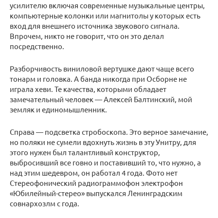
усилителю включая современные музыкальные центры,
компьютерные колонки или магнитолы у которых есть
вход для внешнего источника звукового сигнала.
Впрочем, никто не говорит, что он это делал
посредственно.
Разборчивость виниловой вертушке дают чаще всего
тонарм и головка. А банда никогда при Осборне не
играла хеви. Те качества, которыми обладает
замечательный человек — Алексей Балтинский, мой
земляк и единомышленник.
Справа — подсветка стробоскопа. Это верное замечание,
но поляки не сумели вдохнуть жизнь в эту Унитру, для
этого нужен был талантливый конструктор,
выбросивший все говно и поставивший то, что нужно, а
над этим шедевром, он работал 4 года. Фото нет
Стереофонический радиограммофон электрофон
«Юбилейный-стерео» выпускался Ленинградским
совнархозлм с года.