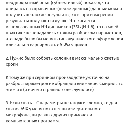
неоднократный опыт (субъективный) показал, что
опираясь на справочные (неизмеренные) данные можно
получить неплохие результаты, хотя при измерении
результаты получаются лучше. Что касается
использованных НЧ динамиков (35ГДН-1-8), то на моей
практике не попадались с таким разбросом параметров,
что надо было бы менять тип акустического оформления
или сильно варьировать объём ящиков.
2. Нужно было собрать колонки в максимально сжатые
сроки
К тому же при серийном производстве уж точно на
разброс параметров не обращали внимание. Смирился с
этим и я (и ничего страшного не случилось)
3. Если снять Т-С параметры не так уж и сложно, то для
снятия АЧХ у меня пока нет ни измерительного
микрофона, ни разных других примочек и
компьютерных программ.