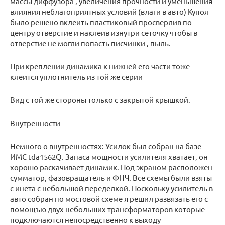
массы диффузора , увеличения прочности и уменьшения
влияния неблагоприятных условий (влаги в авто) Купол
было решено вклеить пластиковый просверлив по
центру отверстие и наклеив изнутри сеточку чтобы в
отверстие не могли попасть писчинки , пыль.
При креплении динамика к нижней его части тоже
клеится уплотнитель из той же серии
Вид с той же стороны только с закрытой крышкой.
Внутренности
Немного о внутренностях: Усилок был собран на базе
ИМС tda1562Q. Запаса мощности усилителя хватает, он
хорошо раскачивает динамик. Под экраном расположен
сумматор, фазовращатель и ФНЧ. Все схемы были взяты
с инета с небольшой переделкой. Поскольку усилитель в
авто собран по мостовой схеме я решил развязать его с
помощъю двух небольших трансформаторов которые
подключаются непосредственно к выходу