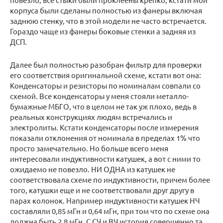
корпуса были сделаны полностью из фанеры включая
заднюю стенку, что в этой модели не часто встречается.
Гораздо чаще из фанеры боковые стенки а задняя из
ДСП.
Далее был полностью разобран фильтр для проверки
его соответствия оригинальной схеме, кстати вот она:
Конденсаторы и резисторы по номиналам совпали со
схемой. Все конденсаторы у меня стояли металло-
бумажные МБГО, что в целом не так уж плохо, ведь в
реальных конструкциях людям встречались и
электролиты. Кстати конденсаторы после измерения
показали отклонения от номинала в пределах 1% что
просто замечательно. Но больше всего меня
интересовали индуктивности катушек, а вот с ними то
ожидаемо не повезло. НИ ОДНА из катушек не
соответствовала схеме по индуктивности, причем более
того, катушки еще и не соответствовали друг другу в
парах колонок. Например индуктивности катушек НЧ
составляли 0,85 мГн и 0,64 мГн, при том что по схеме она
должна быть 2,8 мГн. С СЧ и ВЧ история совершенно та