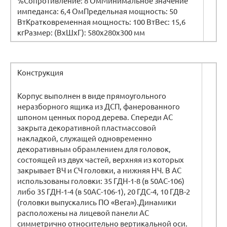
%Сопротивление: 8 ОмМинимальное значение
импеданса: 6,4 ОмПредельная мощность: 50
ВтКратковременная мощность: 100 ВтВес: 15,6
кгРазмер: (ВхШхГ): 580х280х300 мм
Конструкция
Корпус выполнен в виде прямоугольного
неразборного ящика из ДСП, фанерованного
шпоном ценных пород дерева. Спереди АС
закрыта декоративной пластмассовой
накладкой, служащей одновременно
декоративным обрамлением для головок,
состоящей из двух частей, верхняя из которых
закрывает ВЧ и СЧ головки, а нижняя НЧ. В АС
использованы головки: 35 ГДН-1-8 (в 50АС-106)
либо 35 ГДН-1-4 (в 50АС-106-1), 20 ГДС-4, 10 ГДВ-2
(головки выпускались ПО «Вега»).Динамики
расположены на лицевой панели АС
симметрично относительно вертикальной оси.