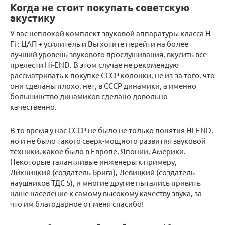
Когда не стоит покупать советскую
акустику
У вас неплохой комплект звуковой аппаратуры класса H-
Fi : ЦАП + усилитель и Вы хотите перейти на более
лучший уровень звукового прослушивания, вкусить все
прелести Hi-END. В этом случае не рекомендую
рассматривать к покупке СССР колонки, не из-за того, что
они сделаны плохо, нет, в СССР динамики, а именно
большинство динамиков сделано довольно
качественно.
В то время у нас СССР не было не только понятия Hi-END,
но и не было такого сверх-мощного развития звуковой
техники, какое было в Европе, Японии, Америки.
Некоторые талантливые инженеры к примеру,
Лихницкий (создатель Брига), Левицкий (создатель
наушников ТДС 5), и многие другие пытались привить
наше население к самому высокому качеству звука, за
что им благодарное от меня спасибо!