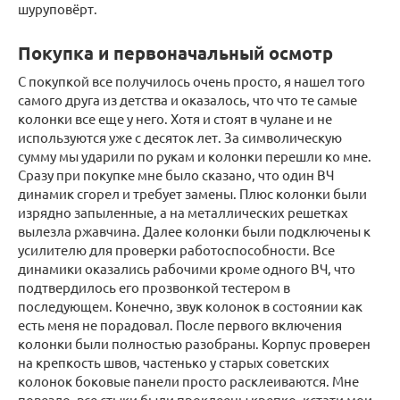
шуруповёрт.
Покупка и первоначальный осмотр
С покупкой все получилось очень просто, я нашел того
самого друга из детства и оказалось, что что те самые
колонки все еще у него. Хотя и стоят в чулане и не
используются уже с десяток лет. За символическую
сумму мы ударили по рукам и колонки перешли ко мне.
Сразу при покупке мне было сказано, что один ВЧ
динамик сгорел и требует замены. Плюс колонки были
изрядно запыленные, а на металлических решетках
вылезла ржавчина. Далее колонки были подключены к
усилителю для проверки работоспособности. Все
динамики оказались рабочими кроме одного ВЧ, что
подтвердилось его прозвонкой тестером в
последующем. Конечно, звук колонок в состоянии как
есть меня не порадовал. После первого включения
колонки были полностью разобраны. Корпус проверен
на крепкость швов, частенько у старых советских
колонок боковые панели просто расклеиваются. Мне
повезло, все стыки были проклеены крепко, кстати мои