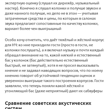
экспертную оценку (слушал их дирижёр, музыкальный
мастер). Конечно я слушал колонки и получше звуком и
даже намного получше, но дело не в этом — учитывая
затраченные средства и цены, по которым в салонах
звука предлагают сопоставимые по качеству колонки,
вариант более чем выигрышный
Особо хочу отметить, что даёт тяжёлый и жёсткий корпус
для НЧ: ко мне приходили гости (просто в гости, не
колонки послушать), а я включал музыку и почти каждый
обращал внимание на то, какой мягкий и естественный
бас у колонок (бас действительно естественный
быстрый, не затянутый), хотя я не просил высказывать
мнение и не задавал наводящих вопросов, что по моему
мнению говорит об устойчивой тенденции оценок и
уверенном выигрыше такого построения корпусов. Гости
заявляли, что теперь поняли какой жёсткий и
утомляющий бас (даже неприятный) дают их сабвуферы
Сравнение советских акустических
систем