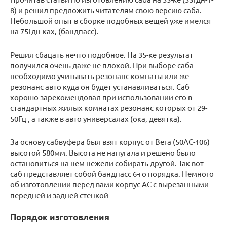
8) и решил предложить читателям свою версию саба.
Небольшой опыт в сборке подобных вещей уже имелся
на 75Гдн-ках, (бандпасс).
Решил сбацать нечто подобное. На 35-ке результат
получился очень даже не плохой. При выборе саба
необходимо учитывать резонанс комнаты или же
резонанс авто куда он будет устанавливаться. Саб
хорошо зарекомендовал при использовании его в
стандартных жилых комнатах резонанс которых от 29-
50Гц , а также в авто универсалах (ока, девятка).
За основу сабвуфера был взят корпус от Вега (50АС-106)
высотой 580мм. Высота не напугала и решено было
остановиться на нем нежели собирать другой. Так вот
саб представляет собой бандпасс 6-го порядка. Немного
об изготовлении перед вами корпус АС с вырезанными
передней и задней стенкой
Порядок изготовления