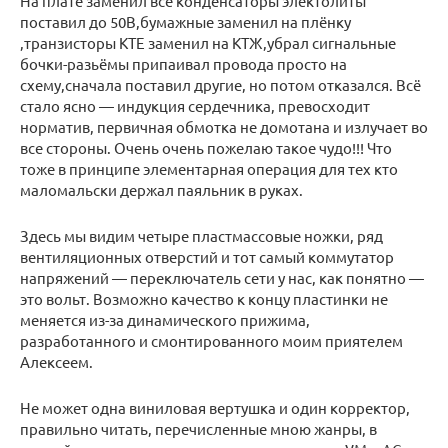
На плате заменил все конденсаторы электолиты
поставил до 50В,бумажные заменил на плёнку
,транзисторы КТЕ заменил на КТЖ,убрал сигнальные
бочки-разьёмы припаивал провода просто на
схему,сначала поставил другие, но потом отказался. Всё
стало ясно — индукция сердечника, превосходит
норматив, первичная обмотка не домотана и излучает во
все стороны. Очень очень пожелаю такое чудо!!! Что
тоже в принципе элементарная операция для тех кто
маломальски держал паяльник в руках.
Здесь мы видим четыре пластмассовые ножки, ряд
вентиляционных отверстий и тот самый коммутатор
напряжений — переключатель сети у нас, как понятно —
это вольт. Возможно качество к концу пластинки не
меняется из-за динамического прижима,
разработанного и смонтированного моим приятелем
Алексеем.
Не может одна виниловая вертушка и один корректор,
правильно читать, перечисленные мною жанры, в