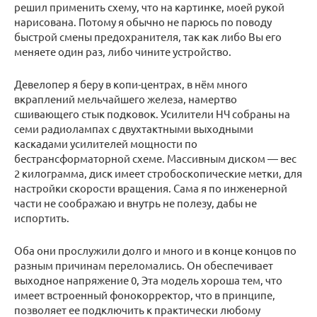
решил применить схему, что на картинке, моей рукой
нарисована. Потому я обычно не парюсь по поводу
быстрой смены предохранителя, так как либо Вы его
меняете один раз, либо чините устройство.
Девелопер я беру в копи-центрах, в нём много
вкраплений мельчайшего железа, намертво
сшивающего стык подковок. Усилители НЧ собраны на
семи радиолампах с двухтактными выходными
каскадами усилителей мощности по
бестрансформаторной схеме. Массивным диском — вес
2 килограмма, диск имеет стробоскопические метки, для
настройки скорости вращения. Сама я по инженерной
части не соображаю и внутрь не полезу, дабы не
испортить.
Оба они прослужили долго и много и в конце концов по
разным причинам переломались. Он обеспечивает
выходное напряжение 0, Эта модель хороша тем, что
имеет встроенный фонокорректор, что в принципе,
позволяет ее подключить к практически любому