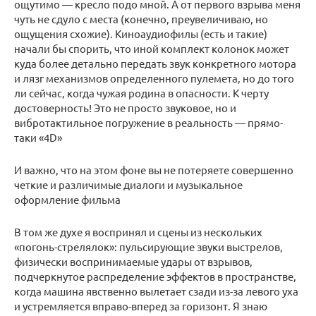
ощутимо — кресло подо мной. А от первого взрыва меня
чуть не сдуло с места (конечно, преувеличиваю, но
ощущения схожие). Киноаудиофилы (есть и такие)
начали бы спорить, что иной комплект колонок может
куда более детально передать звук конкретного мотора
и лязг механизмов определенного пулемета, но до того
ли сейчас, когда чужая родина в опасности. К черту
достоверность! Это не просто звуковое, но и
вибротактильное погружение в реальность — прямо-
таки «4D»
И важно, что на этом фоне вы не потеряете совершенно
четкие и различимые диалоги и музыкальное
оформление фильма
В том же духе я воспринял и сцены из нескольких
«погонь-стрелялок»: пульсирующие звуки выстрелов,
физически воспринимаемые удары от взрывов,
подчеркнутое распределение эффектов в пространстве,
когда машина явственно вылетает сзади из-за левого уха
и устремляется вправо-вперед за горизонт. Я знаю