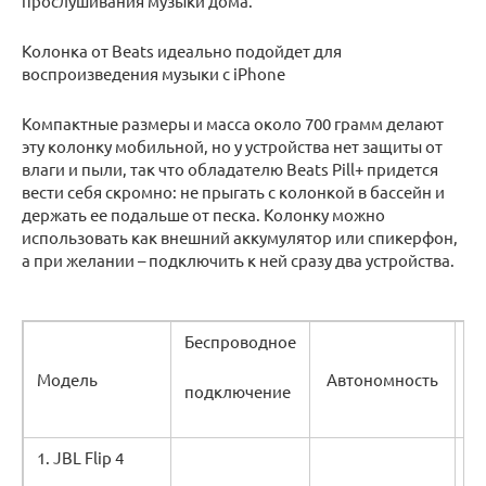
прослушивания музыки дома.
Колонка от Beats идеально подойдет для
воспроизведения музыки с iPhone
Компактные размеры и масса около 700 грамм делают
эту колонку мобильной, но у устройства нет защиты от
влаги и пыли, так что обладателю Beats Pill+ придется
вести себя скромно: не прыгать с колонкой в бассейн и
держать ее подальше от песка. Колонку можно
использовать как внешний аккумулятор или спикерфон,
а при желании – подключить к ней сразу два устройства.
Беспроводное
Р
Модель
Автономность
подключение
м
1. JBL Flip 4
68
м