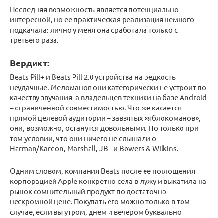
Последняя возможность является потенциально
интересной, но ее практическая реализация немного
подкачала: лично у меня она сработала только с
третьего раза.
Вердикт:
Beats Pill+ и Beats Pill 2.0 устройства на редкость
неудачные. Меломанов они категорически не устроит по
качеству звучания, а владельцев техники на базе Android
– ограниченной совместимостью. Что же касается
прямой целевой аудитории – завзятых «яблокоманов»,
они, возможно, останутся довольными. Но только при
том условии, что они ничего не слышали о
Harman/Kardon, Marshall, JBL и Bowers & Wilkins.
Одним словом, компания Beats после ее поглощения
корпорацией Apple конкретно села в лужу и выкатила на
рынок сомнительный продукт по достаточно
нескромной цене. Покупать его можно только в том
случае, если вы утром, днем и вечером буквально