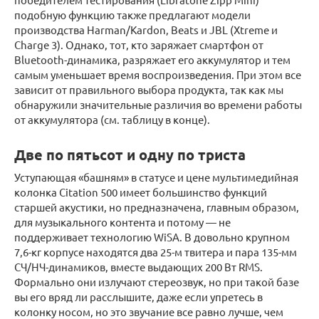
подобную функцию также предлагают модели
производства Harman/Kardon, Beats и JBL (Xtreme и
Charge 3). Однако, тот, кто заряжает смартфон от
Bluetooth-динамика, разряжает его аккумулятор и тем
самым уменьшает время воспроизведения. При этом все
зависит от правильного выбора продукта, так как мы
обнаружили значительные различия во времени работы
от аккумулятора (см. таблицу в конце).
Две по пятьсот и одну по триста
Уступающая «башням» в статусе и цене мультимедийная
колонка Citation 500 имеет большинство функций
старшей акустики, но предназначена, главным образом,
для музыкального контента и потому — не
поддерживает технологию WiSA. В довольно крупном
7,6-кг корпусе находятся два 25-м твитера и пара 135-мм
СЧ/НЧ-динамиков, вместе выдающих 200 Вт RMS.
Формально они излучают стереозвук, но при такой базе
вы его вряд ли расслышите, даже если упретесь в
колонку носом, но это звучание все равно лучше, чем