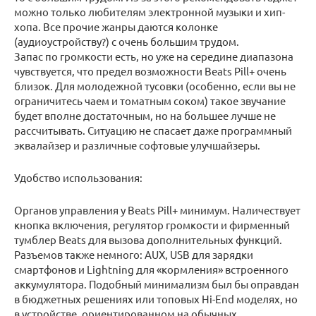
можно только любителям электронной музыки и хип-
хопа. Все прочие жанры даются колонке
(аудиоустройству?) с очень большим трудом.
Запас по громкости есть, но уже на середине диапазона
чувствуется, что предел возможности Beats Pill+ очень
близок. Для молодежной тусовки (особенно, если вы не
ограничитесь чаем и томатным соком) такое звучание
будет вполне достаточным, но на большее лучше не
рассчитывать. Ситуацию не спасает даже программный
эквалайзер и различные софтовые улучшайзеры.
Удобство использования:
Органов управления у Beats Pill+ минимум. Наличествует
кнопка включения, регулятор громкости и фирменный
тумблер Beats для вызова дополнительных функций.
Разъемов также немного: AUX, USB для зарядки
смартфонов и Lightning для «кормления» встроенного
аккумулятора. Подобный минимализм был бы оправдан
в бюджетных решениях или топовых Hi-End моделях, но
в устройстве, ориентированном на обычных