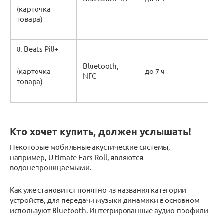
(карточка
34
товара)
8. Beats Pill+
63
69
Bluetooth,
(карточка
до 7 ч
NFC
товара)
31
Кто хочет купить, должен услышать!
Некоторые мобильные акустические системы,
например, Ultimate Ears Roll, являются
водонепроницаемыми.
Как уже становится понятно из названия категории
устройств, для передачи музыки динамики в основном
используют Bluetooth. Интегрированные аудио-профили