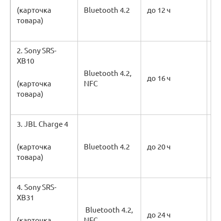
(карточка
Bluetooth 4.2
до 12 ч
товара)
51
2. Sony SRS-
75
XB10
м
Bluetooth 4.2,
до 16 ч
(карточка
NFC
26
товара)
3. JBL Charge 4
22
м
(карточка
Bluetooth 4.2
до 20 ч
товара)
96
4. Sony SRS-
23
XB31
м
Bluetooth 4.2,
до 24 ч
(карточка
NFC