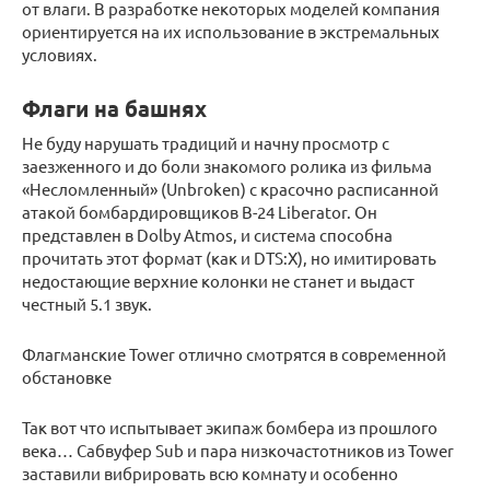
от влаги. В разработке некоторых моделей компания
ориентируется на их использование в экстремальных
условиях.
Флаги на башнях
Не буду нарушать традиций и начну просмотр с
заезженного и до боли знакомого ролика из фильма
«Несломленный» (Unbroken) с красочно расписанной
атакой бомбардировщиков B-24 Liberator. Он
представлен в Dolby Atmos, и система способна
прочитать этот формат (как и DTS:X), но имитировать
недостающие верхние колонки не станет и выдаст
честный 5.1 звук.
Флагманские Tower отлично смотрятся в современной
обстановке
Так вот что испытывает экипаж бомбера из прошлого
века… Сабвуфер Sub и пара низкочастотников из Tower
заставили вибрировать всю комнату и особенно