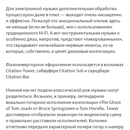
Для электронной музыки дополнительная обработка
процессором даже в плюс — выходит очень насыщенно
и эффектно. Пожалуй что эмоциональный отклик здесь
не меньше (если не больше), чем с использованием
традиционного Hi-Fi. А вот инструментальная музыка и
особенно джаз, напротив, предстают «лакированными»,
что скрадывает мельчайшие нервные нюансы, из-за
которых, собственно, и ценят джазовые композиции.
Фазоинверторное оформление используется в колонках
Citation Tower, сабвуфере Citation Sub и саундбаре
Citation Bar
Мнения насчет подачи классической рок-музыки могут
разделиться. Возьмем, к примеру, легендарное
вокально-гитарное исполнение композиции «The Ghost
of Tom Joad» от Bruce Springsteen и Tom Morello. Tоwer
достоверно отобразили знакомую по видеоклипу сцену
и правильно расставили исполнителей. Колонки
отчетливо передали характерный почерк гитар и манеру