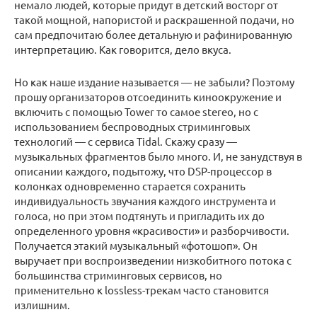
немало людей, которые придут в детский восторг от
такой мощной, напористой и раскрашенной подачи, но
сам предпочитаю более детальную и рафинированную
интерпретацию. Как говорится, дело вкуса.
Но как наше издание называется — не забыли? Поэтому
прошу организаторов отсоединить киноокружение и
включить с помощью Tower то самое stereo, но с
использованием беспроводных стриминговых
технологий — с сервиса Tidal. Скажу сразу —
музыкальных фрагментов было много. И, не занудствуя в
описании каждого, подытожу, что DSP-процессор в
колонках одновременно старается сохранить
индивидуальность звучания каждого инструмента и
голоса, но при этом подтянуть и пригладить их до
определенного уровня «красивости» и разборчивости.
Получается этакий музыкальный «фотошоп». Он
выручает при воспроизведении низкобитного потока с
большинства стриминговых сервисов, но
применительно к lossless-трекам часто становится
излишним.