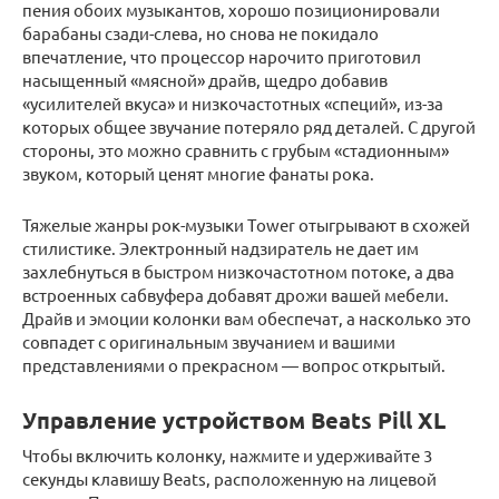
пения обоих музыкантов, хорошо позиционировали
барабаны сзади-слева, но снова не покидало
впечатление, что процессор нарочито приготовил
насыщенный «мясной» драйв, щедро добавив
«усилителей вкуса» и низкочастотных «специй», из-за
которых общее звучание потеряло ряд деталей. С другой
стороны, это можно сравнить с грубым «стадионным»
звуком, который ценят многие фанаты рока.
Тяжелые жанры рок-музыки Tоwer отыгрывают в схожей
стилистике. Электронный надзиратель не дает им
захлебнуться в быстром низкочастотном потоке, а два
встроенных сабвуфера добавят дрожи вашей мебели.
Драйв и эмоции колонки вам обеспечат, а насколько это
совпадет с оригинальным звучанием и вашими
представлениями о прекрасном — вопрос открытый.
Управление устройством Beats Pill XL
Чтобы включить колонку, нажмите и удерживайте 3
секунды клавишу Beats, расположенную на лицевой