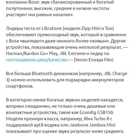
компании Bose: звук сбалансированный и богатый
полутонами; высокие, средние и низкие частоты
участвуют «на равных началах».
Лидеры теста от Libratone (модели Zipp Mini и Too)
обеспечивают превосходный звук, который в сравнении
с Bose «выглядит» даже немного более «живым». Другие
устройства, показывающие очень неплохой результат, —
Harman/Kardon Go+ Play, JBL Extreme и лидер по
соотношению цена/качество
— Denon Envaya Mini.
Все больше Bluetooth-динамиков (например, JBL Charge
3) можно использовать для подзарядки аккумуляторов
смартфонов.
В категории менее богатых звуком моделей находятся,
вопреки ожиданиям, не только очень дешевые или
компактные устройства, такие как Grundig GSB150.
Модели премиум-класса, например, Riva Turbo X с
поддержкой aptX-кодека или Jawbone Jambox Mini
показывают при оценке звука результат ниже среднего.