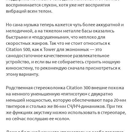
воспринимается слухом, хотя уже нет восприятия
вибраций всем телом.
Но сама музыка теперь кажется чуть более аккуратной и
мелодичной, а на тяжелом металле басы оказались
быстрыми и «подсушенными», что неплохо для
скоростных жанров. Так что не стоит относиться к
Citation 500, как к Tower для экономных — это
самодостаточное качественное развлекательное
устройство, и если вы не собираетесь строить мощную
киносистему, то рекомендую сначала присмотреться к
этому варианту.
Родственная стереоколонка Citation 300 внешне похожа
на немного уменьшенную «пятисотую» с двукратно
меньшей мощностью, которую обеспечивают пара 20-мм
твитеров и столько же 86-мм СЧ/НЧ-динамиков. При тех
же функциях акустику можно использовать в стереопаре,
но сейчас послушаю ее «соло».
Даже в большой комнате «трехсотая» не особо теряется