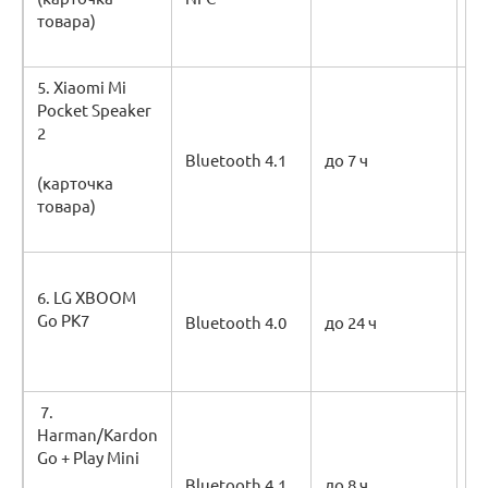
89
товара)
5. Xiaomi Mi
Pocket Speaker
60
2
м
Bluetooth 4.1
до 7 ч
(карточка
12
товара)
32
15
6. LG XBOOM
Go PK7
Bluetooth 4.0
до 24 ч
29
7.
Harman/Kardon
41
Go + Play Mini
21
Bluetooth 4.1
до 8 ч