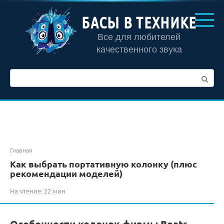
Перейти
к
БАСЫ В ТЕХНИКЕ
контенту
Все для любителей
качественного звука
Поиск:
Главная
Как выбрать портативную колонку (плюс
рекомендации моделей)
На чтение:
22 мин