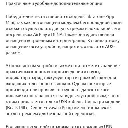
Практичные и удобные дополнительные опции
Победителем теста становится модель Libratone Zipp
Mini, так как она оснащена модулем беспроводной связи
и может осуществлять доступ к трекам в локальной сети
посредством AirPlay и DLNA. Также она единственная
оснащена встроенным интернет-радио. К стандартному
оснащению всех устройств, напротив, относится AUX-
разъем.
У большинства устройств также стоит отметить наличие
практичных кнопок воспроизведения и паузы,
индикатора заряда аккумулятора и громкой связи для
входящих телефонных звонков. Однако некоторые
производители проявляют скупость: далеко не все
динамики поставляются с зарядным устройством, часто
к ним прилагается только USB-кабель. Лишь три модели
(Beats Pill+, Denon Envaya и Peaq) имеют в комлекте
чехлы с ремнем для безопасной переноски.
Большинство устройств заряжаются с помощью USB-