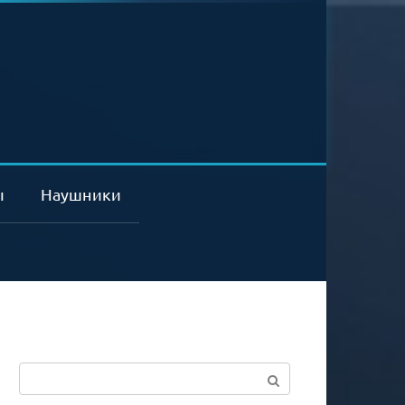
ы
Наушники
Поиск: