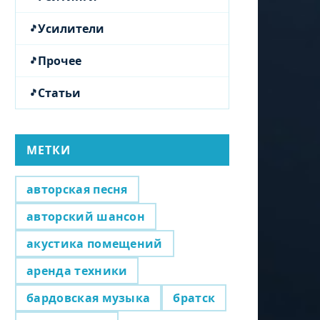
Усилители
Прочее
Статьи
МЕТКИ
авторская песня
авторский шансон
акустика помещений
аренда техники
бардовская музыка
братск