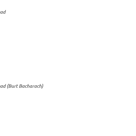
ead
ad (Burt Bacharach)