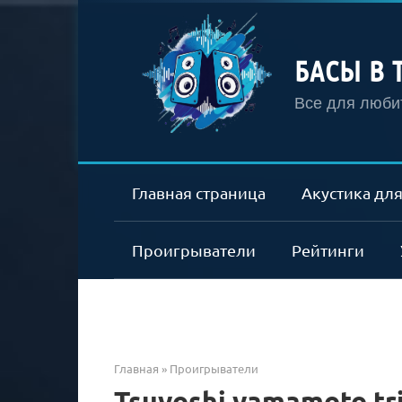
Перейти
к
контенту
БАСЫ В 
Все для любит
Главная страница
Акустика для
Проигрыватели
Рейтинги
Главная
»
Проигрыватели
Tsuyoshi yamamoto tri