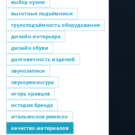
выбор кухни
высотные подъёмники
грузоподъёмность оборудования
дизайн интерьера
дизайн обуви
долговечность изделий
звукозаписи
звукорежиссура
игорь кравцов
история бренда
итальянское ремесло
качество материалов