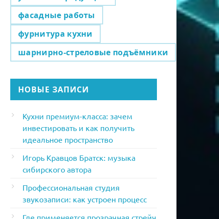
фасадные работы
фурнитура кухни
шарнирно-стреловые подъёмники
НОВЫЕ ЗАПИСИ
Кухни премиум-класса: зачем
инвестировать и как получить
идеальное пространство
Игорь Кравцов Братск: музыка
сибирского автора
Профессиональная студия
звукозаписи: как устроен процесс
Где применяется прозрачная стрейч