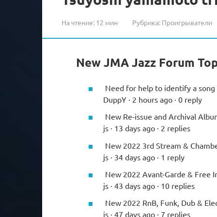
На чтение:
12 мин
Рубрика:
Проигрыватели
New JMA Jazz Forum Top
Need for help to identify a song
DuppY · 2 hours ago · 0 reply
New Re-issue and Archival Albu
js · 13 days ago · 2 replies
New 2022 3rd Stream & Chambe
js · 34 days ago · 1 reply
New 2022 Avant-Garde & Free 
js · 43 days ago · 10 replies
New 2022 RnB, Funk, Dub & Ele
js · 47 days ago · 7 replies