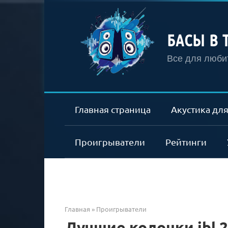
Перейти
к
контенту
БАСЫ В 
Все для любит
Главная страница
Акустика для
Проигрыватели
Рейтинги
Главная
»
Проигрыватели
Лучшие колонки jbl 2