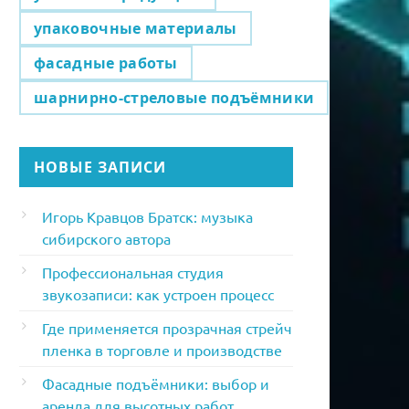
упаковочные материалы
фасадные работы
шарнирно-стреловые подъёмники
НОВЫЕ ЗАПИСИ
Игорь Кравцов Братск: музыка
сибирского автора
Профессиональная студия
звукозаписи: как устроен процесс
Где применяется прозрачная стрейч
пленка в торговле и производстве
Фасадные подъёмники: выбор и
аренда для высотных работ