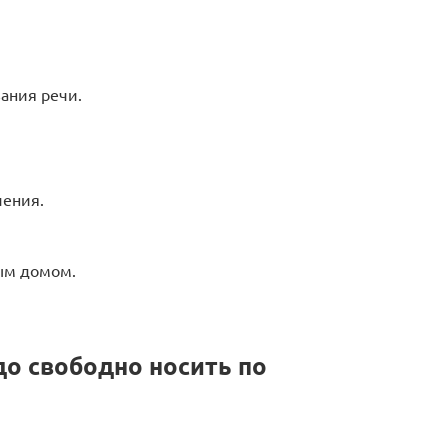
вания речи.
чения.
ым домом.
о свободно носить по