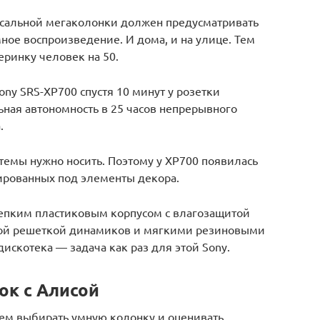
сальной мегаколонки должен предусматривать
омное воспроизведение. И дома, и на улице. Тем
еринку человек на 50.
ny SRS-XP700 спустя 10 минут у розетки
ьная автономность в 25 часов непрерывного
.
стемы нужно носить. Поэтому у XP700 появилась
кированных под элементы декора.
епким пластиковым корпусом с влагозащитой
ной решеткой динамиков и мягкими резиновыми
искотека — задача как раз для этой Sony.
ок с Алисой
ем выбирать умную колонку и оценивать