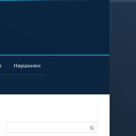
ы
Наушники
Поиск: