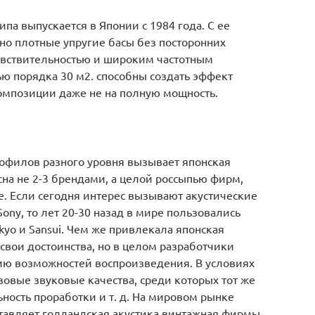
ипа выпускается в Японии с 1984 года. С ее
о плотные упругие басы без посторонних
увствительностью и широким частотным
ю порядка 30 м2. способны создать эффект
омпозиции даже не на полную мощность.
офилов разного уровня вызывает японская
сна не 2-3 брендами, а целой россыпью фирм,
е. Если сегодня интерес вызывают акустические
ony, то лет 20-30 назад в мире пользовались
yo и Sansui. Чем же привлекала японская
свои достоинства, но в целом разработчики
ию возможностей воспроизведения. В условиях
овые звуковые качества, среди которых тот же
ьность проработки и т. д. На мировом рынке
тавляет голландская акустика винтажная фирмы