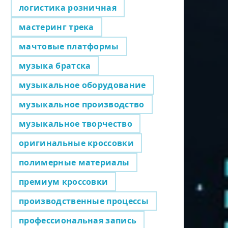
логистика розничная
мастеринг трека
мачтовые платформы
музыка братска
музыкальное оборудование
музыкальное производство
музыкальное творчество
оригинальные кроссовки
полимерные материалы
премиум кроссовки
производственные процессы
профессиональная запись