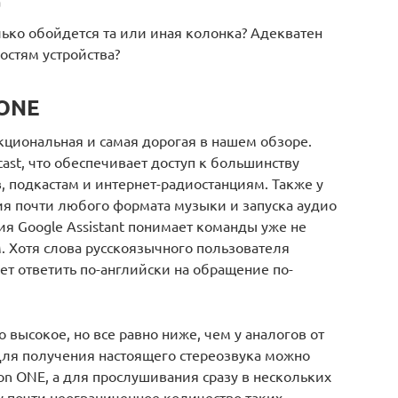
а
лько обойдется та или иная колонка? Адекватен
остям устройства?
 ONE
кциональная и самая дорогая в нашем обзоре.
st, что обеспечивает доступ к большинству
 подкастам и интернет-радиостанциям. Также у
ия почти любого формата музыки и запуска аудио
я Google Assistant понимает команды уже не
м. Хотя слова русскоязычного пользователя
ет ответить по-английски на обращение по-
 высокое, но все равно ниже, чем у аналогов от
ля получения настоящего стереозвука можно
ion ONE, а для прослушивания сразу в нескольких
у почти неограниченное количество таких