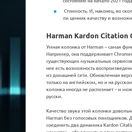
состоянию на начало 2021 год
Стоимость. И, наконец, во ско
ли ценник качеству и возможн
Harman Kardon Citation
Умная колонка от Harman – самая фун
Например, она поддерживает Chromeca
существующих музыкальных сервисов,
нее есть возможность воспроизведен
из домашней сети. Обновленная верси
только на английском, но и на русско
колонка иногда не распознает – и мож
русски.
Качество звука этой колонки довольно
Harman без голосовых помощников. Д
соединить два динамика Kardon Citat
комнатах – объединить в одну систем