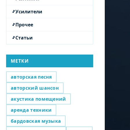
Усилители
Прочее
Статьи
МЕТКИ
авторская песня
авторский шансон
акустика помещений
аренда техники
бардовская музыка