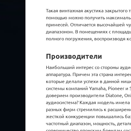
Такая винтажная акустика закрытого т
помощью можно получить максимальн
примесей. Отличается высочайшей ч
диапазоном. В помещениях с площадь
полного погружения, воспроизводя к
Производители
Наибольший интерес со стороны ауди
аппаратура. Причем эта страна интере
которые делали успехи в данной ниш
системы компаний Yamaha, Pioneer и S
доверием производители Diatone, Onk
аудиосистема? Каждая модель имела 
разных фирм стремились к расширен
жесткой конкуренции повышались баз
частотный диапазон, мощность, детал
соперничество японским брендам сос