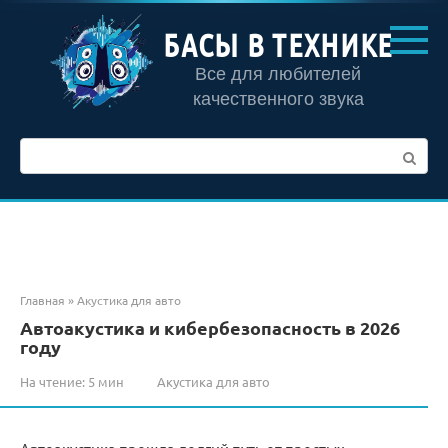
Перейти
к
БАСЫ В ТЕХНИКЕ
контенту
Все для любителей
качественного звука
Поиск:
Главная
»
Акустика для авто
Автоакустика и кибербезопасность в 2026
году
На чтение:
5 мин
Акустика для авто