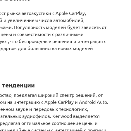
т рынка автоакустики с Apple CarPlay,
й и увеличением числа автомобилей,
ами. Популярность моделей будет зависеть от
, цены и совместимости с различными
ют, что беспроводные решения и интеграция с
ндартом для большинства новых моделей
 тенденции
рство, предлагая широкий спектр решений, от
 на интеграцию с Apple CarPlay и Android Auto.
венном звуке и передовых технологиях,
вательных аудиофилов. Kenwood выделяется
предлагая оптимальное соотношение цены и
льтимедийные системы с интеграцией с другими