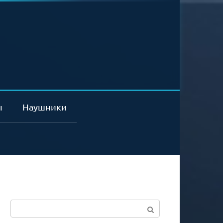
ы
Наушники
Поиск: