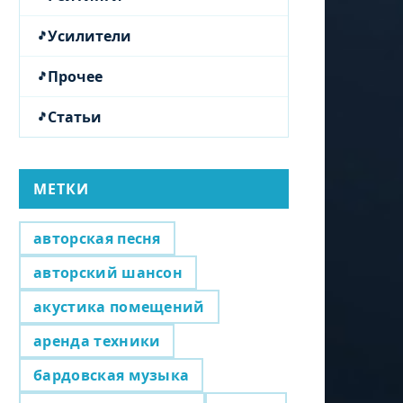
Усилители
Прочее
Статьи
МЕТКИ
авторская песня
авторский шансон
акустика помещений
аренда техники
бардовская музыка