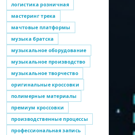
логистика розничная
мастеринг трека
мачтовые платформы
музыка братска
музыкальное оборудование
музыкальное производство
музыкальное творчество
оригинальные кроссовки
полимерные материалы
премиум кроссовки
производственные процессы
профессиональная запись