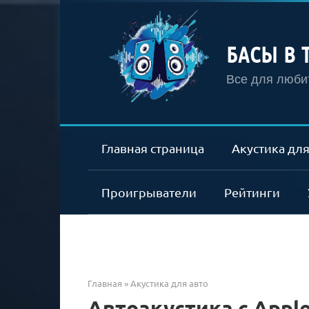
Перейти
к
контенту
БАСЫ В 
Все для любит
Главная страница
Акустика для
Проигрыватели
Рейтинги
Главная
»
Акустика для авто
Автоакустика с Apple