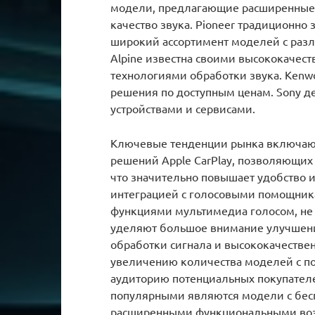
модели, предлагающие расширенные
качество звука. Pioneer традиционн
широкий ассортимент моделей с раз
Alpine известна своими высококаче
технологиями обработки звука. Ken
решения по доступным ценам. Sony де
устройствами и сервисами.
Ключевые тенденции рынка включают
решений Apple CarPlay, позволяющих
что значительно повышает удобство ис
интеграцией с голосовыми помощникам
функциями мультимедиа голосом, не 
уделяют большое внимание улучшению
обработки сигнала и высококачестве
увеличению количества моделей с по
аудиторию потенциальных покупателе
популярными являются модели с бесп
расширенными функциональными во