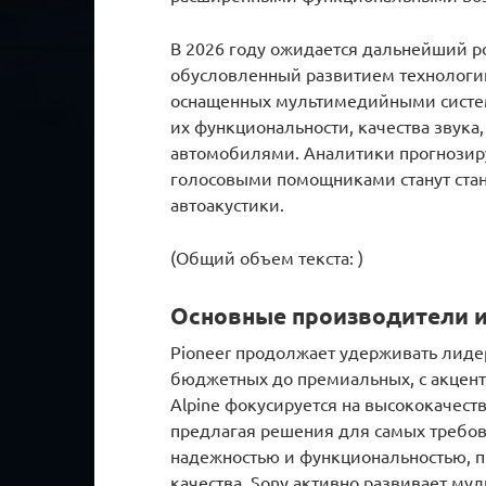
В 2026 году ожидается дальнейший рос
обусловленный развитием технологи
оснащенных мультимедийными систем
их функциональности, качества звука
автомобилями. Аналитики прогнозиру
голосовыми помощниками станут ста
автоакустики.
(Общий объем текста: )
Основные производители и
Pioneer продолжает удерживать лиде
бюджетных до премиальных, с акцентом
Alpine фокусируется на высококачест
предлагая решения для самых требо
надежностью и функциональностью, 
качества. Sony активно развивает му