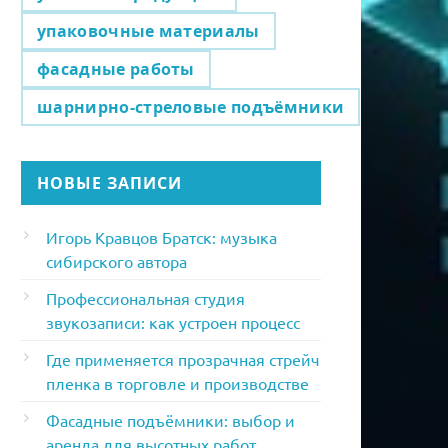
упаковочные материалы
фасадные работы
шарнирно-стреловые подъёмники
НОВЫЕ ЗАПИСИ
Игорь Кравцов Братск: музыка
сибирского автора
Профессиональная студия
звукозаписи: как устроен процесс
Где применяется прозрачная стрейч
пленка в торговле и производстве
Фасадные подъёмники: выбор и
аренда для высотных работ