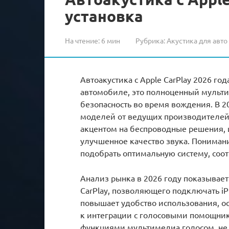
установка
На чтение:
6 мин
Рубрика:
Акустика для авто
Автоакустика с Apple CarPlay 2026 го
автомобиле, это полноценный мульт
безопасность во время вождения. В 
моделей от ведущих производителей, т
акцентом на беспроводные решения,
улучшенное качество звука. Пониман
подобрать оптимальную систему, соо
Анализ рынка в 2026 году показывает
CarPlay, позволяющего подключать iP
повышает удобство использования, о
к интеграции с голосовыми помощника
функциями мультимедиа голосом, не 