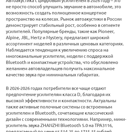
Автоакустика с цифровым усилителем в 2026 году – это
не просто способ улучшить звучание в автомобиле, это
возможность создать полноценное концертное
пространство на колесах. Рынок автоакустики в России
демонстрирует стабильный рост, особенно в сегменте
усилителей. Популярные бренды, такие как Pioneer,
Alpine, JBL, Hertz и Mystery, предлагают широкий
ассортимент моделей в различных ценовых категориях.
Наблюдается тенденция к увеличению спроса на
многоканальные усилители, модели с поддержкой
Bluetooth и компактные устройства, что обусловлено
желанием автовладельцев получить максимальное
качество звука при минимальных габаритах.
В 2026-2026 годах потребители все чаще отдают
предпочтение усилителям класса D, благодаря их
высокой эффективности и компактности. Актуальны
также активные полочные системы со встроенным
усилителем и Bluetooth, сочетающие классический
дизайн с современными технологиями. Например, мини-
усилитель звука ZHANZHI Bluetooth 5.0 на TPA3116,
предлагаемый по цене от 514,25 до 1715,15 рублей,