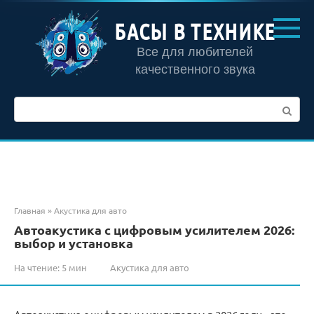
Перейти
к
БАСЫ В ТЕХНИКЕ
контенту
Все для любителей
качественного звука
Поиск:
Главная
»
Акустика для авто
Автоакустика с цифровым усилителем 2026:
выбор и установка
На чтение:
5 мин
Акустика для авто