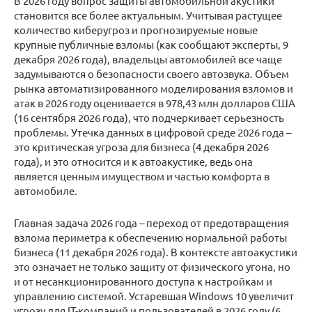
В 2026 году вопрос защиты автомобильной акустики
становится все более актуальным. Учитывая растущее
количество киберугроз и прогнозируемые новые
крупные публичные взломы (как сообщают эксперты, 9
декабря 2026 года), владельцы автомобилей все чаще
задумываются о безопасности своего автозвука. Объем
рынка автоматизированного моделирования взломов и
атак в 2026 году оценивается в 978,43 млн долларов США
(16 сентября 2026 года), что подчеркивает серьезность
проблемы. Утечка данных в цифровой среде 2026 года –
это критическая угроза для бизнеса (4 декабря 2026
года), и это относится и к автоакустике, ведь она
является ценным имуществом и частью комфорта в
автомобиле.
Главная задача 2026 года – переход от предотвращения
взлома периметра к обеспечению нормальной работы
бизнеса (11 декабря 2026 года). В контексте автоакустики
это означает не только защиту от физического угона, но
и от несанкционированного доступа к настройкам и
управлению системой. Устаревшая Windows 10 увеличит
угрозу для IT-компаний и пользователей в 2026 году (6