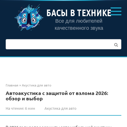
Перейти
к
БАСЫ В ТЕХНИКЕ
контенту
Все для любителей
качественного звука
Поиск:
Главная
»
Акустика для авто
Автоакустика с защитой от взлома 2026:
обзор и выбор
На чтение:
6 мин
Акустика для авто