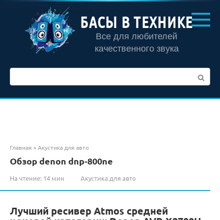
Перейти
к
БАСЫ В ТЕХНИКЕ
контенту
Все для любителей
качественного звука
Поиск:
Главная
»
Акустика для авто
Обзор denon dnp-800ne
На чтение:
14 мин
Акустика для авто
Лучший ресивер Atmos средней