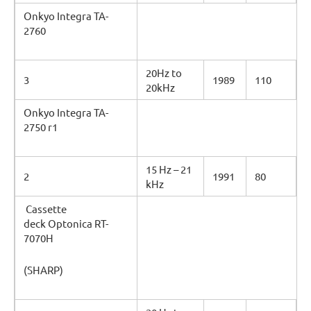
Onkyo Integra TA-
2760
20Hz to
3
1989
110
20kHz
Onkyo Integra TA-
2750 r1
15 Hz – 21
2
1991
80
kHz
Cassette
deck Optonica RT-
7070H
(SHARP)