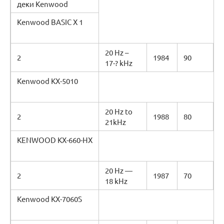
деки Kenwood
Kenwood BASIC X 1
20 Hz –
2
1984
90
17-? kHz
Kenwood KX-5010
20 Hz to
2
1988
80
21kHz
KENWOOD KX-660-HX
20 Hz —
2
1987
70
18 kHz
Kenwood KX-7060S