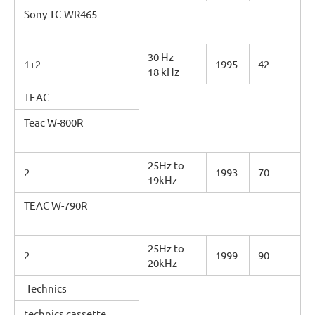
Sony TC-WR465
30 Hz —
1+2
1995
42
18 kHz
TEAC
Teac W-800R
25Hz to
2
1993
70
19kHz
TEAC W-790R
25Hz to
2
1999
90
20kHz
Technics
technics cassette