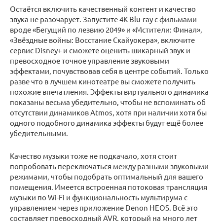
Остаётся включить качественный контент и качество
звука не разочарует. Запустите 4K Blu-ray с фильмами
вроде «Бегущий по лезвию 2049» и «Мстители: Финал»,
«Звёздные войны: Восстание Скайуокера», включите
сервис Disney+ и сможете оценить шикарный звук и
превосходное точное управление звуковыми
эффектами, почувствовав себя в центре событий. Только
разве что в лучшем кинотеатре вы сможете получить
похожие впечатления. Эффекты виртуального динамика
показаны весьма убедительно, чтобы не вспоминать об
отсутствии динамиков Atmos, хотя при наличии хотя бы
одного подобного динамика эффекты будут ещё более
убедительными.
Качество музыки тоже не подкачало, хотя стоит
попробовать переключаться между разными звуковыми
режимами, чтобы подобрать оптимальный для вашего
помещения. Имеется встроенная потоковая трансляция
музыки по Wi-Fi и функциональность мультирума с
управлением через приложение Denon HEOS. Всё это
составляет превосходный AVR, который на много лет