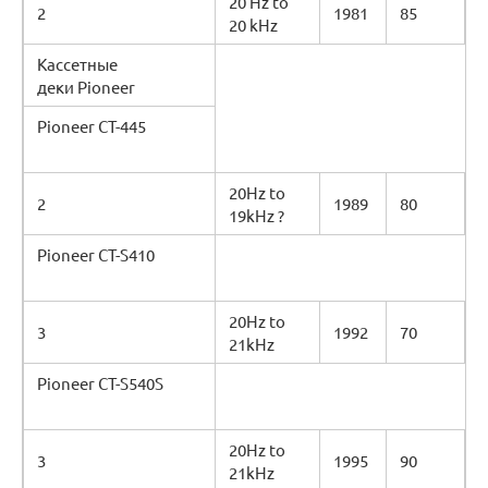
20 Hz to
2
1981
85
20 kHz
Кассетные
деки Pioneer
Pioneer CT-445
20Hz to
2
1989
80
19kHz ?
Pioneer CT-S410
20Hz to
3
1992
70
21kHz
Pioneer CT-S540S
20Hz to
3
1995
90
21kHz