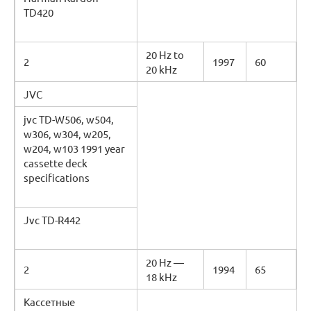
TD420
20 Hz to
2
1997
60
20 kHz
JVC
jvc TD-W506, w504,
w306, w304, w205,
w204, w103 1991 year
cassette deck
specifications
Jvc TD-R442
20 Hz —
2
1994
65
18 kHz
Кассетные