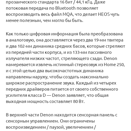
прозаического стандарта 16 бит / 44,1 кГц. Даже
потоковая передача по Bluetooth позволяет
воспроизводить весь файл MQA, что делает HEOS чуть
менее полезным, чем могло бы быть.
Как только цифровая информация была преобразована
в аналоговую, она доставляется через два 19-мм твитера
и два 102-мм динамика средних басов, которые стреляют
из передней части корпуса, и из 133-мм пассивного
излучателя низких частот, стреляющего сзади. Denon
намеревается извлечь истинный стереозвук из Home 250,
и с этой целью два высокочастотных динамика
направлены наружу, чтобы создать максимально
широкое распространение звука. Каждый из четырех
передних драйверов питается от своего собственного
усилителя класса D — Denon заявляет, что общая
выходная мощность составляет 80 Вт.
В верхней части Denon находится сенсорная панель с
сенсорным управлением. Они ограничены
воспроизведением / паузой, увеличением /