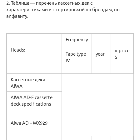
2. Таблица — перечень кассетных дек с
характеристиками и с сортировкой по брендам, по
алфавиту.
Frequency
Heads:
≈ price
Tape type
year
$
IV
Кассетные деки
AIWA
AIWA AD-F cassette
deck specifications
Aiwa AD – WX929