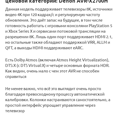
ценовой категории: Denon AVR-X2700H
Данная модель поддерживает телевизоры 8K, источники
видео 4K при 120 кадрах/с и регулируемую частоту
обновления. Это даёт запас на будущее, в том числе
готовность работать с игровыми консолями PlayStation 5
и Xbox Series X и сервисами потоковой трансляции на
разрешении 8K. Лишь один порт поддерживает HDMI 2.1,
но остальные также обладают поддержкой VRR, ALLM и
QFT, а выходы HDMI поддерживают eARC.
Есть Dolby Atmos (включая Atmos Height Virtualization),
DTS:X (с DTS Virtual:X) и четыре основных формата HDR.
Как видим, очень мало с чем этот AVR не способен
справиться
Не менее важно, что всё это выглядит очень просто
благодаря превосходному процессу автоматической
калибровки. Колонки настраиваются самостоятельно, а
простой интерфейс упрощает управление через
телевизор