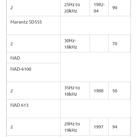
25Hz to
1982-
2
90
20kHz
84
Marantz SD555
30Hz-
2
70
18kHz
NAD
NAD-6100
35Hz to
2
1988
50
18kHz
NAD 613
20Hz to
2
1997
94
19kHz