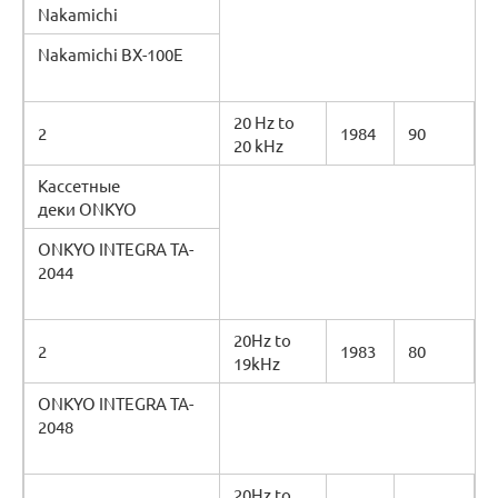
Nakamichi
Nakamichi BX-100E
20 Hz to
2
1984
90
20 kHz
Кассетные
деки ONKYO
ONKYO INTEGRA TA-
2044
20Hz to
2
1983
80
19kHz
ONKYO INTEGRA TA-
2048
20Hz to