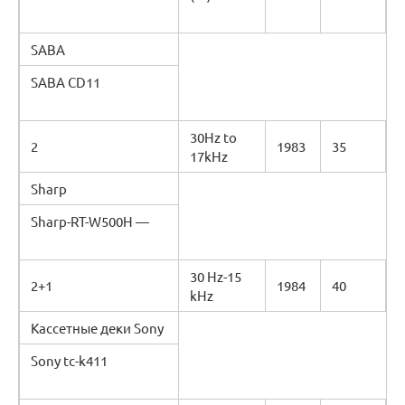
SABA
SABA CD11
30Hz to
2
1983
35
17kHz
Sharp
Sharp-RT-W500H —
30 Hz-15
2+1
1984
40
kHz
Кассетные деки Sony
Sony tc-k411