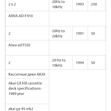
20Hz to
2 x 2
1993
250
18kHz
AIWA AD-F410
20Hz to
2
1991
50
20kHz
Aiwa ad-f550
20 Hz to
2
1994
50
19kHz
Кассетные деки AKAI
Akai GX HX cassette
deck specifications-
1989 year
akai gx-95 mk2