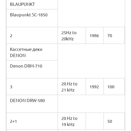
BLAUPUNKT
Blaupunkt SC-1850
25Hz to
2
1986
70
20kHz
Кассетные деки
DENON
Denon DRM-710
20 Hz to
3
1992
100
21 kHz
DENON DRW-580
20 Hz to
2+1
50
19 kHz