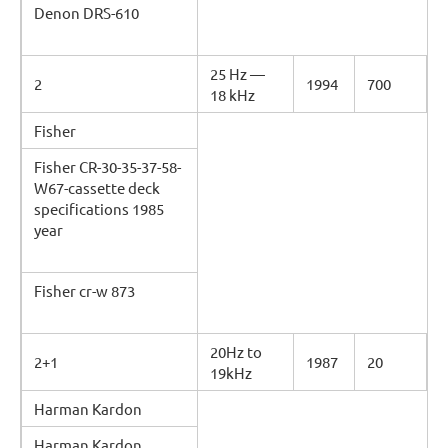
Denon DRS-610
25 Hz —
2
1994
700
18 kHz
Fisher
Fisher CR-30-35-37-58-
W67-cassette deck
specifications 1985
year
Fisher cr-w 873
20Hz to
2+1
1987
20
19kHz
Harman Kardon
Harman Kardon