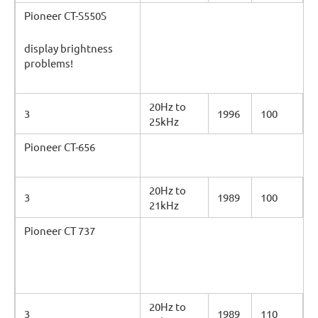
Pioneer CT-S550S
display brightness
problems!
20Hz to
3
1996
100
25kHz
Pioneer CT-656
20Hz to
3
1989
100
21kHz
Pioneer CT 737
20Hz to
3
1989
110