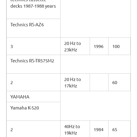
decks 1987-1988 years
Technics RS-AZ6
20 Hz to
3
1996
100
23kHz
Technics RS-TR575M2
20 Hz to
2
60
17kHz
YAMAHA
Yamaha K-520
40Hz to
2
1984
65
19kHz