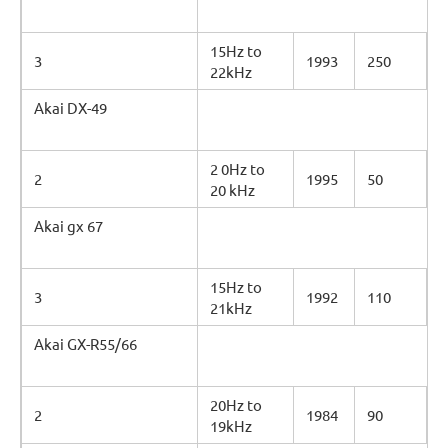
15Hz to
3
1993
250
22kHz
Akai DX-49
2 0Hz to
2
1995
50
20 kHz
Akai gx 67
15Hz to
3
1992
110
21kHz
Akai GX-R55/66
20Hz to
2
1984
90
19kHz