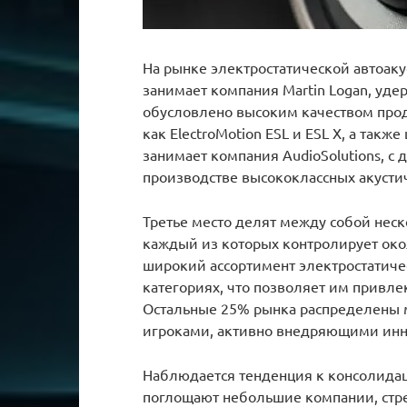
На рынке электростатической автоак
занимает компания Martin Logan, уд
обусловлено высоким качеством про
как ElectroMotion ESL и ESL X, а так
занимает компания AudioSolutions, с
производстве высококлассных акусти
Третье место делят между собой неск
каждый из которых контролирует око
широкий ассортимент электростатиче
категориях, что позволяет им привл
Остальные 25% рынка распределены
игроками, активно внедряющими инн
Наблюдается тенденция к консолидац
поглощают небольшие компании, стре