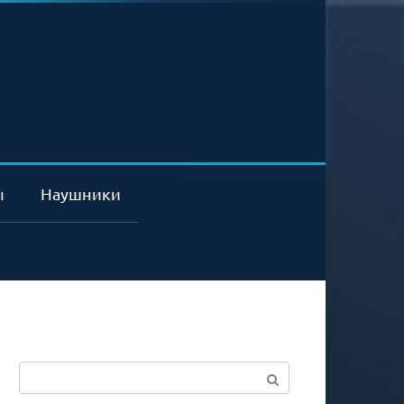
ы
Наушники
Поиск: