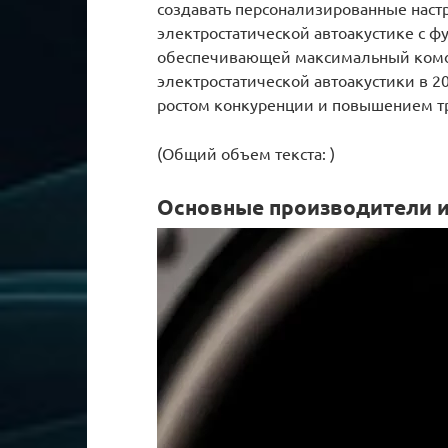
создавать персонализированные настр
электростатической автоакустике с 
обеспечивающей максимальный комфо
электростатической автоакустики в 2
ростом конкуренции и повышением тр
(Общий объем текста: )
Основные производители и