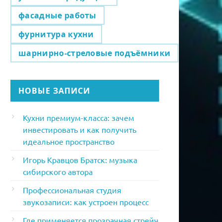
фасадные работы
фурнитура кухни
шарнирно-стреловые подъёмники
НОВЫЕ ЗАПИСИ
Кухни премиум-класса: зачем
инвестировать и как получить
идеальное пространство
Игорь Кравцов Братск: музыка
сибирского автора
Профессиональная студия
звукозаписи: как устроен процесс
Где применяется прозрачная стрейч