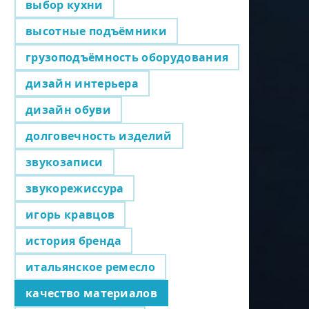
выбор кухни
высотные подъёмники
грузоподъёмность оборудования
дизайн интерьера
дизайн обуви
долговечность изделий
звукозаписи
звукорежиссура
игорь кравцов
история бренда
итальянское ремесло
качество материалов