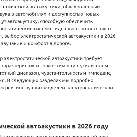
статической автоакустики, обусловленный
вука в автомобилях и доступностью новых
ут автоакустику, способную обеспечить
тростатические системы идеально соответствуют
, выбор электростатической автоакустики в 2026
 звучание и комфорт в дороге.
р электростатической автоакустики требует
 характеристик и совместимости с усилителем.
отный диапазон, чувствительность и импеданс,
ия. В следующих разделах мы подробно
им рейтинг лучших моделей электростатической
ческой автоакустики в 2026 году
й автоакустики демонстрирует уверенный рост,