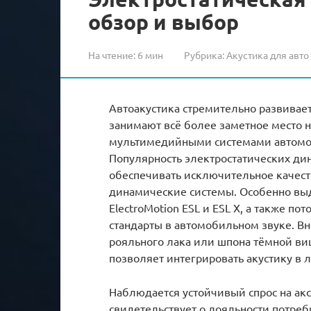
обзор и выбор
На чтение:
6 мин
Рубрика:
Акустика для авто
Автоакустика стремительно развивает
занимают всё более заметное место 
мультимедийными системами автомо
Популярность электростатических дин
обеспечивать исключительное качест
динамические системы. Особенно выд
ElectroMotion ESL и ESL X, а также по
стандарты в автомобильном звуке. Вн
рояльного лака или шпона тёмной ви
позволяет интегрировать акустику в
Наблюдается устойчивый спрос на аксе
свидетельствует о лояльности потреб