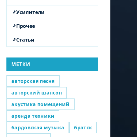
Усилители
Прочее
Статьи
МЕТКИ
авторская песня
авторский шансон
акустика помещений
аренда техники
бардовская музыка
братск