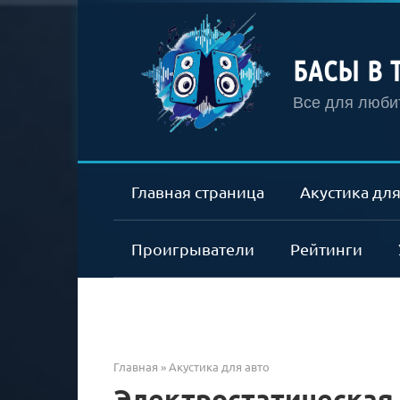
Перейти
к
контенту
БАСЫ В 
Все для любит
Главная страница
Акустика для
Проигрыватели
Рейтинги
Главная
»
Акустика для авто
Электростатическая 