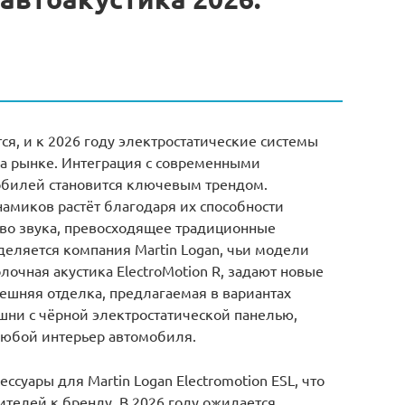
ся, и к 2026 году электростатические системы
на рынке. Интеграция с современными
билей становится ключевым трендом.
амиков растёт благодаря их способности
во звука, превосходящее традиционные
еляется компания Martin Logan, чьи модели
толочная акустика ElectroMotion R, задают новые
ешняя отделка, предлагаемая в вариантах
шни с чёрной электростатической панелью,
 любой интерьер автомобиля.
ссуары для Martin Logan Electromotion ESL, что
ителей к бренду. В 2026 году ожидается