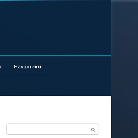
ы
Наушники
Поиск: