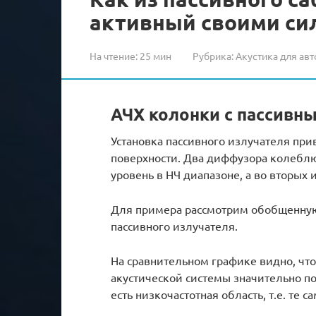
активный своими си
На чтение:
25 мин
Рубрика:
Акустика для авт
АЧХ колонки с пассивн
Установка пассивного излучателя п
поверхности. Два диффузора колеблю
уровень в НЧ диапазоне, а во вторых
Для примера рассмотрим обобщенную 
пассивного излучателя.
На сравнительном графике видно, что
акустической системы значительно пов
есть низкочастотная область, т.е. те с