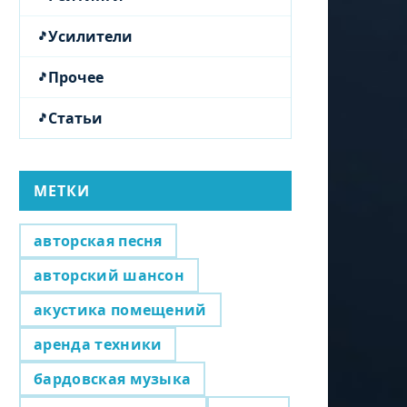
Усилители
Прочее
Статьи
МЕТКИ
авторская песня
авторский шансон
акустика помещений
аренда техники
бардовская музыка