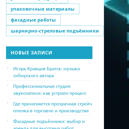
упаковочные материалы
фасадные работы
шарнирно-стреловые подъёмники
НОВЫЕ ЗАПИСИ
Игорь Кравцов Братск: музыка
сибирского автора
Профессиональная студия
звукозаписи: как устроен процесс
Где применяется прозрачная стрейч
пленка в торговле и производстве
Фасадные подъёмники: выбор и
аренда для высотных работ