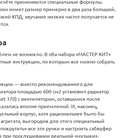
асчёте применяются специальные формулы.
ром имеет размер примерно в два раза больший,
кий КПД, звучание низких частот получается не
тся.
ра
блем не возникло. В оба набора «МАСТЕР КИТ»
ные инструкции, по которым все можно собрать
трукции — вместо рекомендованного для
иатора площадью 600 см2 установил радиатор
ket 370) с вентилятором, оставшимся после
азалась вполне приемлемой. И, наконец,
дельный корпус, хотя рациональнее было бы
 агрегата, выгородив для этого специальный
«покрутить» все эти ручки и настроить сабвуфер
я при прослушивании реальной «музыки».