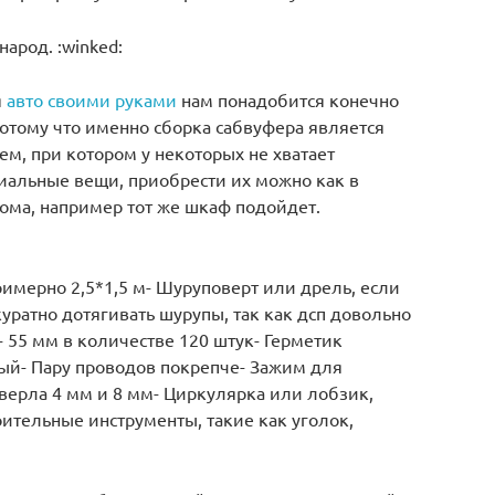
арод. :winked:
я
авто своими руками
нам понадобится конечно
потому что именно сборка сабвуфера является
, при котором у некоторых не хватает
риальные вещи, приобрести их можно как в
дома, например тот же шкаф подойдет.
мерно 2,5*1,5 м- Шуруповерт или дрель, если
ратно дотягивать шурупы, так как дсп довольно
 55 мм в количестве 120 штук- Герметик
ый- Пару проводов покрепче- Зажим для
верла 4 мм и 8 мм- Циркулярка или лобзик,
ительные инструменты, такие как уголок,