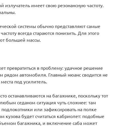
й излучатель имеет свою резонансную частоту.
мальны.
тической системы обычно представляют самые
частоту всегда стараются понизить. Для этого
ют большей массы.
ожет превратиться в проблему: удачное решение
м рядом автомобиля. Главный нюанс сводится не
е места под усилитель.
то останавливаются на багажнике, поскольку тот
любым седаном ситуация чуть сложнее: там
з подлокотники или зафиксировать на полке
м кузова будет считаться кабриолет: подобные
ъемом багажника, и включение саба может