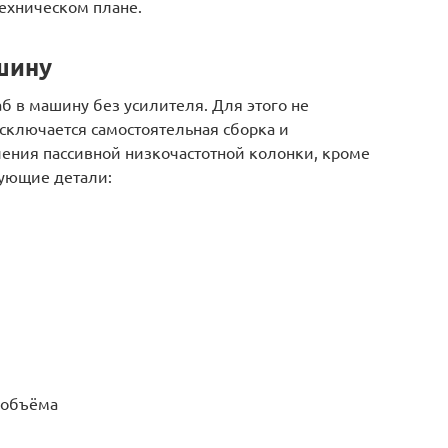
техническом плане.
шину
аб в машину без усилителя. Для этого не
исключается самостоятельная сборка и
ления пассивной низкочастотной колонки, кроме
дующие детали:
 объёма