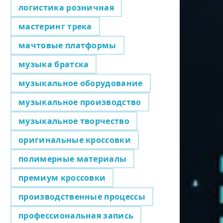
логистика розничная
мастеринг трека
мачтовые платформы
музыка братска
музыкальное оборудование
музыкальное производство
музыкальное творчество
оригинальные кроссовки
полимерные материалы
премиум кроссовки
производственные процессы
профессиональная запись