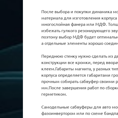
После выбора и покупки динамика мож
материала для изготовления корпуса 
многослойная фанера или МДФ. Толщи
избежать гулкого резонирующего зву
поэтому выбор МДФ будет оптимальн
а отдельные элементы хорошо соеди
Переднюю стенку нужно сделать из дв
конструкции все кромки, перед ввор
клеем.Габариты магнита, у разных ти
корпуса определяется габаритами гр
прочным собирать сабвуфер своими ру
мм.После завершения работ по сборк
герметиком.
Самодельные сабвуферы для авто мог
фазоинвертором или по схеме бандпас