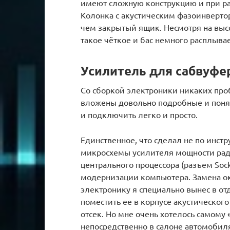
имеют сложную конструкцию и при р
Колонка с акустическим фазоинверто
чем закрытый ящик. Несмотря на высо
такое чёткое и бас немного расплывае
Усилитель для сабвуфе
Со сборкой электроники никаких про
вложены довольно подробные и понят
и подключить легко и просто.
Единственное, что сделал не по инс
микросхемы усилителя мощности рад
центрального процессора (разъем Soc
модернизации компьютера. Замена ок
электронику я специально вынес в от
поместить ее в корпусе акустического
отсек. Но мне очень хотелось самому 
непосредственно в салоне автомобил