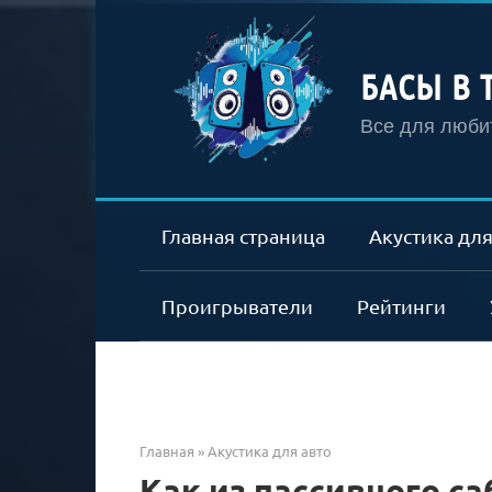
Перейти
к
контенту
БАСЫ В 
Все для любит
Главная страница
Акустика для
Проигрыватели
Рейтинги
Главная
»
Акустика для авто
Как из пассивного с