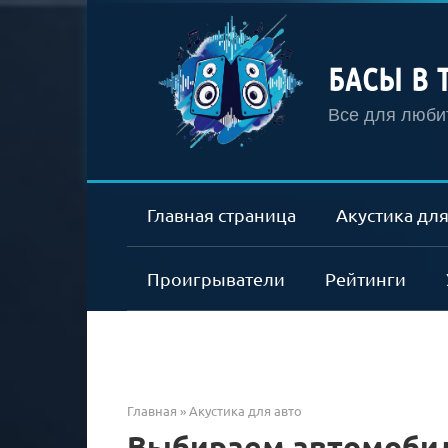
Перейти
к
контенту
БАСЫ В 
Все для любит
Главная страница
Акустика для
Проигрыватели
Рейтинги
Главная
»
Акустика для авто
Выбираем автомобил