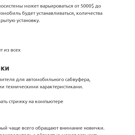
иосистемы может варьироваться от 5000$ до
втомобиль будет устанавливаться, количества
рытую установку.
 из всех
ики
лителя для автомобильного сабвуфера,
ми техническими характеристиками.
ать стрижку на компьютере
орый чаще всего обращают внимание новички.
роизводитель с лёгкостью может завысить