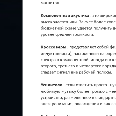
магнитол.
Компонентная акустика
. это широк
высокочастотники. За счет более со
бюджетной схеме удается получить д
уровне средней громкости.
Кроссоверы
. представляет собой фи
индуктивности), настроенный на опре
спектра в компонентной, иногда и в 
второго, третьего и четвертого поряд
спадает сигнал вне рабочей полосы.
Усилители
. если ответить просто . н
любимую музыку более громко с ме
устройство, размещенное в стандарт
электропитания, охлаждения и как с