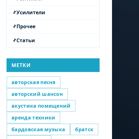
Усилители
Прочее
Статьи
МЕТКИ
авторская песня
авторский шансон
акустика помещений
аренда техники
бардовская музыка
братск