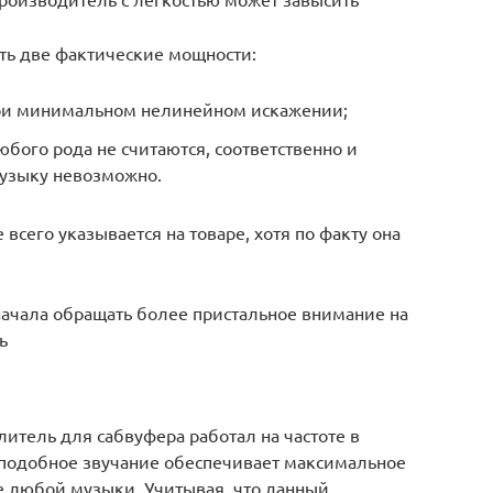
сть две фактические мощности:
ри минимальном нелинейном искажении;
ого рода не считаются, соответственно и
музыку невозможно.
сего указывается на товаре, хотя по факту она
ачала обращать более пристальное внимание на
ь
итель для сабвуфера работал на частоте в
о подобное звучание обеспечивает максимальное
е любой музыки. Учитывая, что данный