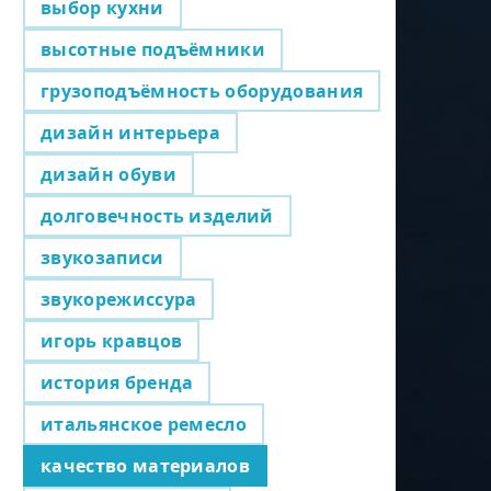
выбор кухни
высотные подъёмники
грузоподъёмность оборудования
дизайн интерьера
дизайн обуви
долговечность изделий
звукозаписи
звукорежиссура
игорь кравцов
история бренда
итальянское ремесло
качество материалов