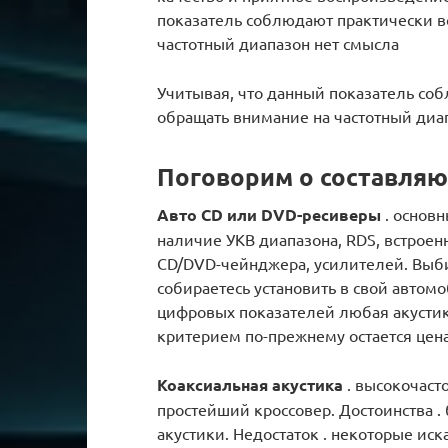
показатель соблюдают практически в
частотный диапазон нет смысла
Учитывая, что данный показатель со
обращать внимание на частотный диап
Поговорим о составля
Авто CD или DVD-ресиверы
. основн
наличие УКВ диапазона, RDS, встрое
CD/DVD-чейнджера, усилителей. Выби
собираетесь установить в свой автом
цифровых показателей любая акустик
критерием по-прежнему остается цена
Коаксиальная акустика
. высокочаст
простейший кроссовер. Достоинства .
акустики. Недостаток . некоторые ис