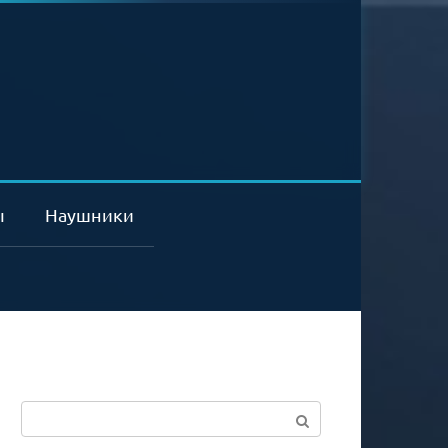
ы
Наушники
Поиск: