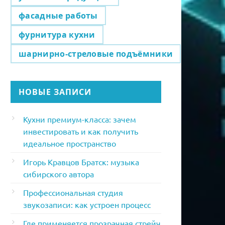
фасадные работы
фурнитура кухни
шарнирно-стреловые подъёмники
НОВЫЕ ЗАПИСИ
Кухни премиум-класса: зачем
инвестировать и как получить
идеальное пространство
Игорь Кравцов Братск: музыка
сибирского автора
Профессиональная студия
звукозаписи: как устроен процесс
Где применяется прозрачная стрейч