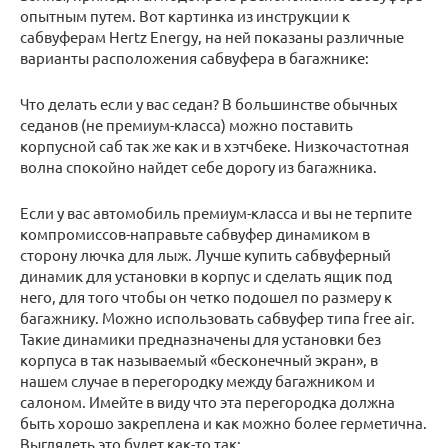
опытным путем. Вот картинка из инструкции к
сабвуферам Hertz Energy, на ней показаны различные
варианты расположения сабвуфера в багажнике:
Что делать если у вас седан? В большинстве обычных
седанов (не премиум-класса) можно поставить
корпусной саб так же как и в хэтчбеке. Низкочастотная
волна спокойно найдет себе дорогу из багажника.
Если у вас автомобиль премиум-класса и вы не терпите
компромиссов-направьте сабвуфер динамиком в
сторону лючка для лыж. Лучше купить сабвуферный
динамик для установки в корпус и сделать ящик под
него, для того чтобы он четко подошел по размеру к
багажнику. Можно использовать сабвуфер типа free air.
Такие динамики предназначены для установки без
корпуса в так называемый «бесконечный экран», в
нашем случае в перегородку между багажником и
салоном. Имейте в виду что эта перегородка должна
быть хорошо закреплена и как можно более герметична.
Выглядеть это будет как-то так: