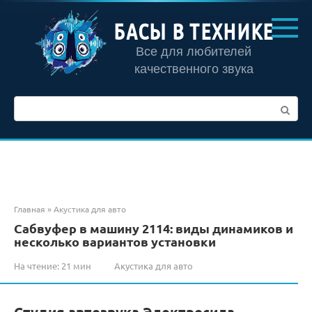
Перейти
к
БАСЫ В ТЕХНИКЕ
контенту
Все для любителей
качественного звука
Поиск:
Главная
»
Акустика для авто
Сабвуфер в машину 2114: виды динамиков и
несколько вариантов установки
На чтение:
21 мин
Акустика для авто