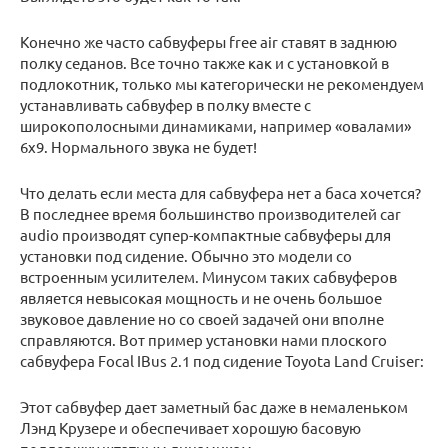
Конечно же часто сабвуферы free air ставят в заднюю
полку седанов. Все точно также как и с установкой в
подлокотник, только мы категорически не рекомендуем
устанавливать сабвуфер в полку вместе с
широкополосными динамиками, например «овалами»
6х9. Нормального звука не будет!
Что делать если места для сабвуфера нет а баса хочется?
В последнее время большинство производителей car
audio производят супер-компактные сабвуферы для
установки под сидение. Обычно это модели со
встроенным усилителем. Минусом таких сабвуферов
является невысокая мощность и не очень большое
звуковое давление но со своей задачей они вполне
справляются. Вот пример установки нами плоского
сабвуфера Focal IBus 2.1 под сидение Toyota Land Cruiser:
Этот сабвуфер дает заметный бас даже в немаленьком
Лэнд Крузере и обеспечивает хорошую басовую