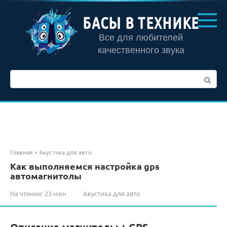
Перейти
к
БАСЫ В ТЕХНИКЕ
контенту
Все для любителей
качественного звука
Поиск:
Главная
»
Акустика для авто
Как выполняемся настройка gps
автомагнитолы
На чтение:
23 мин
Акустика для авто