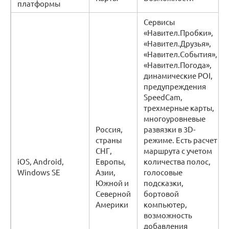
платформы
Сервисы
«Навител.Пробки»,
«Навител.Друзья»,
«Навител.События»,
«Навител.Погода»,
динамические POI,
предупреждения
SpeedCam,
трехмерные карты,
многоуровневые
Россия,
развязки в 3D-
страны
режиме. Есть расчет
СНГ,
маршрута с учетом
iOS, Android,
Европы,
количества полос,
Windows SE
Азии,
голосовые
Южной и
подсказки,
Северной
бортовой
Америки
компьютер,
возможность
добавления