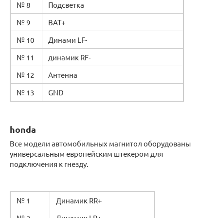
№ 8
Подсветка
№ 9
BAT+
№ 10
Динами LF-
№ 11
динамик RF-
№ 12
Антенна
№ 13
GND
honda
Все модели автомобильных магнитол оборудованы
универсальным европейским штекером для
подключения к гнезду.
№ 1
Динамик RR+
№ 2
Динамик LR+