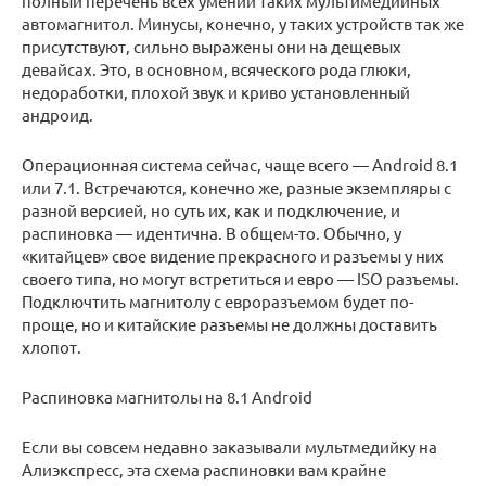
полный перечень всех умений таких мультимедийных
автомагнитол. Минусы, конечно, у таких устройств так же
присутствуют, сильно выражены они на дещевых
девайсах. Это, в основном, всяческого рода глюки,
недоработки, плохой звук и криво установленный
андроид.
Операционная система сейчас, чаще всего — Android 8.1
или 7.1. Встречаются, конечно же, разные экземпляры с
разной версией, но суть их, как и подключение, и
распиновка — идентична. В общем-то. Обычно, у
«китайцев» свое видение прекрасного и разъемы у них
своего типа, но могут встретиться и евро — ISO разъемы.
Подключтить магнитолу с евроразъемом будет по-
проще, но и китайские разъемы не должны доставить
хлопот.
Распиновка магнитолы на 8.1 Android
Если вы совсем недавно заказывали мультмедийку на
Алиэкспресс, эта схема распиновки вам крайне