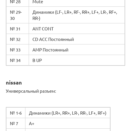
№ 28
Mute
№ 29-
Динамики (LF-, LR+, RF-, RR+, LF+, LR-, RF+,
30
RR-)
№ 31
ANT CONT
№ 32
CD ACC Постоянный
№ 33
AMP Постоянный
№ 34
B UP
nissan
Универсальный разъем:
№ 1-6
Динамики (LR+, RR+, LR-, RR-, LF+, RF+)
№ 7
А+