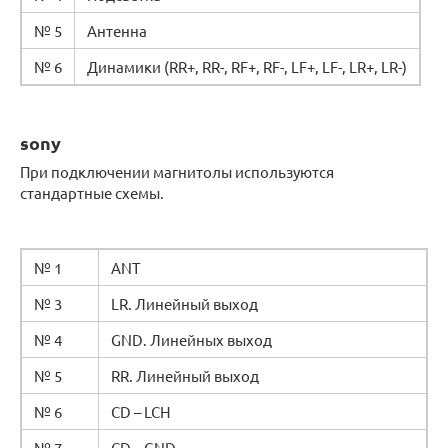
№ 5
Антенна
№ 6
Динамики (RR+, RR-, RF+, RF-, LF+, LF-, LR+, LR-)
sony
При подключении магнитолы используются
стандартные схемы.
№ 1
ANT
№ 3
LR. Линейный выход
№ 4
GND. Линейных выход
№ 5
RR. Линейный выход
№ 6
CD – LCH
№ 7
CD – GND