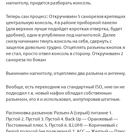
магнитолу, придется разбирать консоль.
Теперь сам процесс: Откручиваем 5 саморезов крепящих
центральную консоль, 4 в районе приборной панели
(для верхних лучше подойдет короткая отвертка, будет
удобнее), один в углублении под магнитолой. Далее
снизу начинаем тянуть консоль на себя, сдернуть с
защелок довольно трудно. Отцеплять разъемы кнопок я
не стал, просто отвел консоль в сторону. Откручиваем 2
самореза по бокам
Вынимаем магнитолу, отцепляем два разъема и антенну.
Вообще, есть переходник на стандартный ISO, мне он не
подходил т.к. новый мафон обладал собственным
разъемом, его я и использовал, ампутировав штатные.
Распиновка разъемов: Разъем А (серый) питание 1.
Пустой 2. Пустой 3. Пустой 4. Back Up — Оранжевый —
Постоянный плюс 5. Пустой 6. ILLUMI — Коричневый с
белой полосой (не подключал) 7. ACC — Желтый — Плюс