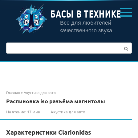
Перейти
к
БАСЫ В ТЕХНИКЕ
контенту
Все для любителей
качественного звука
Поиск:
Главная
»
Акустика для авто
Распиновка iso разъёма магнитолы
На чтение:
17 мин
Акустика для авто
Характеристики ClarionIdas