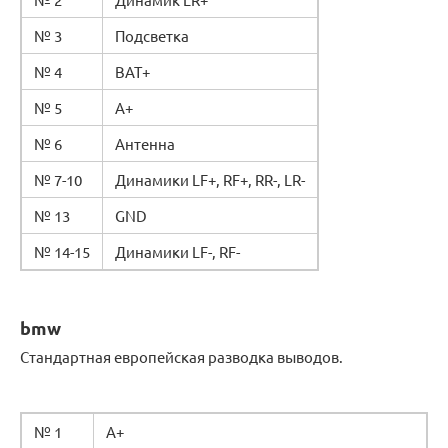
№ 3
Подсветка
№ 4
BAT+
№ 5
A+
№ 6
Антенна
№ 7-10
Динамики LF+, RF+, RR-, LR-
№ 13
GND
№ 14-15
Динамики LF-, RF-
bmw
Стандартная европейская разводка выводов.
№ 1
А+