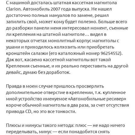
С машиной досталась штатная кассетная магнитола
Clarion. Автомобиль 2007 года выпуска. Не нашел
достаточно полных мануалов по замене, решил
запилить свой, может кому будет полезно. Больше всего
до разборки панели меня интересовал момент, съемные
ли крепления на штатной магнитоле… видел в
некоторых отчетах монолитный корпус магнитолы с
ушами и приходилось колхозить или приобретать
кронштейн салазки (его каталожный номер 96254552).
Дак вот, касаемо кассетной магнитолы вот такой
Крепления съемные, и их реально переставить на другой
девайс, думаю без доработок.
Правда в моем случае пришлось просверлить
дополнительное отверстие в креплении, т.к. купленное
мной устройство именуемое «Автомобильные ресивер»
короче обычной магнитолы в два раза, за счет отсутствия
привода CD, но это все тонкости.
Плюсы и минусы такого метода: плюс — не надо ничего
переделывать, минус — если понадобится снять