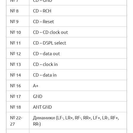
№ 8
CD – RCH
№ 9
CD – Reset
№ 10
CD – CD clock out
№ 11
CD – DSPL select
№ 12
CD – data out
№ 13
CD – clock in
№ 14
CD – data in
№ 16
A+
№ 17
GND
№ 18
ANT GND
№ 22-
Динамики (LF-, LR+, RF-, RR+, LF+, LR-, RF+,
27
RR-)