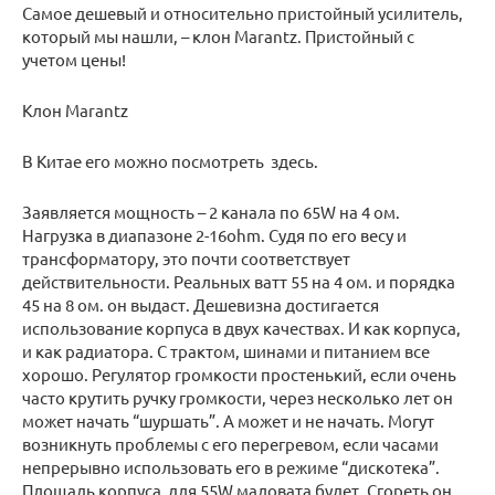
Самое дешевый и относительно пристойный усилитель,
который мы нашли, – клон Marantz. Пристойный с
учетом цены!
Клон Marantz
В Китае его можно посмотреть здесь.
Заявляется мощность – 2 канала по 65W на 4 ом.
Нагрузка в диапазоне 2-16ohm. Судя по его весу и
трансформатору, это почти соответствует
действительности. Реальных ватт 55 на 4 ом. и порядка
45 на 8 ом. он выдаст. Дешевизна достигается
использование корпуса в двух качествах. И как корпуса,
и как радиатора. С трактом, шинами и питанием все
хорошо. Регулятор громкости простенький, если очень
часто крутить ручку громкости, через несколько лет он
может начать “шуршать”. А может и не начать. Могут
возникнуть проблемы с его перегревом, если часами
непрерывно использовать его в режиме “дискотека”.
Площадь корпуса для 55W маловата будет. Сгореть он