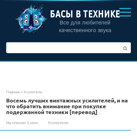
Перейти
к
БАСЫ В ТЕХНИКЕ
контенту
Все для любителей
качественного звука
Поиск:
Главная
»
Усилители
Восемь лучших винтажных усилителей, и на
что обратить внимание при покупке
подержанной техники [перевод]
На чтение:
5 мин
Усилители