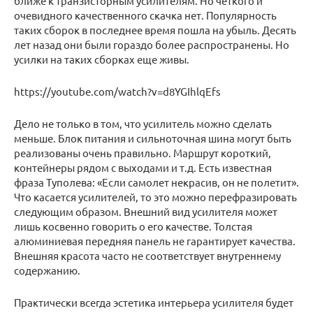
ближе к транзисторным усилителям. Но четкого и
очевидного качественного скачка нет. Популярность
таких сборок в последнее время пошла на убыль. Десять
лет назад они были гораздо более распространены. Но
усилки на таких сборках еще живы.
https://youtube.com/watch?v=d8YGIhlqEfs
Дело не только в том, что усилитель можно сделать
меньше. Блок питания и сильноточная шина могут быть
реализованы очень правильно. Маршрут короткий,
контейнеры рядом с выходами и т.д. Есть известная
фраза Туполева: «Если самолет некрасив, он не полетит».
Что касается усилителей, то это можно перефразировать
следующим образом. Внешний вид усилителя может
лишь косвенно говорить о его качестве. Толстая
алюминиевая передняя панель не гарантирует качества.
Внешняя красота часто не соответствует внутреннему
содержанию.
Практически всегда эстетика интерьера усилителя будет