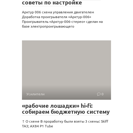
советы по настройке
Арктур 006 схема управления двигателем
Доработка проигрывателя «Арктур-006»
Проигрыватель «Арктур-006-стерео» сделан на
базе электропроигрывающего
Усилители
0
«рабочие лошадки» hi-fi:
собираем бюджетную систему
↑ О схеме В проработку были взяты 3 схемы: Skiff
TA3; AX84 P1 Tube