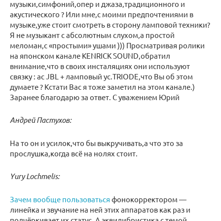
музыки,симфоний,опер и джаза,традиционного и
акустического ? Или мне,с моими предпочтениями в
музыке,уже стоит смотреть в сторону ламповой техники?
Я не музыкант с абсолютным слухом,а простой
меломан,с «простыми» ушами ))) Просматривая ролики
на японском канале KENRICK SOUND,обратил
внимание,что в своих инсталяциях они используют
связку : ас JBL + ламповый ус.TRIODE,что Вы об этом
думаете ? Кстати Вас я тоже заметил на этом канале.)
Заранее благодарю за ответ. С уважением Юрий
Андрей Пастухов:
На то он и усилок,что бы выкручивать,а что это за
прослушка,когда всё на нолях стоит.
Yury Lochmelis:
Зачем вообще пользоваться
фонокорректором —
линейка и звучание на ней этих аппаратов как раз и
подчёркивает их статус. А эквилибристика с темой