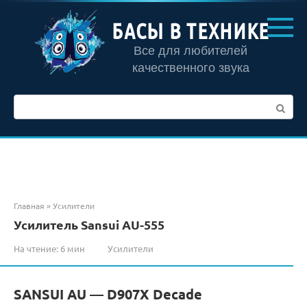
Перейти
к
БАСЫ В ТЕХНИКЕ
контенту
Все для любителей
качественного звука
Поиск:
Главная
»
Усилители
Усилитель Sansui AU-555
На чтение:
6 мин
Усилители
SANSUI AU — D907X Decade