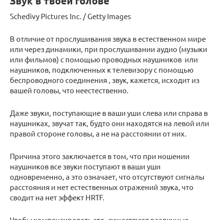
Звук в твоей голове
Schedivy Pictures Inc. / Getty Images
В отличие от прослушивания звука в естественном мире
или через динамики, при прослушивании аудио (музыки
или фильмов) с помощью проводных
наушников
или
наушников, подключенных
к телевизору с помощью
беспроводного
соединения
, звук, кажется, исходит из
вашей головы, что неестественно.
Даже звуки, поступающие в ваши уши слева или справа в
наушниках, звучат так, будто они находятся на левой или
правой стороне головы, а не на расстоянии от них.
Причина этого заключается в том, что при ношении
наушников все звуки поступают в ваши уши
одновременно, а это означает, что отсутствуют сигналы
расстояния и нет естественных отражений звука, что
сводит на нет эффект HRTF.
Чтобы компенсировать это, существуют различные