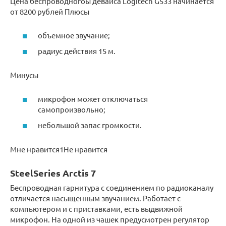
Цена беспроводногоы девайса Logitech G533 начинается
от 8200 рублей Плюсы
объемное звучание;
радиус действия 15 м.
Минусы
микрофон может отключаться
самопроизвольно;
небольшой запас громкости.
Мне нравится1Не нравится
SteelSeries Arctis 7
Беспроводная гарнитура с соединением по радиоканалу
отличается насыщенным звучанием. Работает с
компьютером и с приставками, есть выдвижной
микрофон. На одной из чашек предусмотрен регулятор