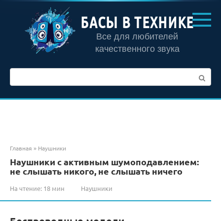
Перейти
к
БАСЫ В ТЕХНИКЕ
контенту
Все для любителей
качественного звука
Поиск:
Главная
»
Наушники
Наушники с активным шумоподавлением:
не слышать никого, не слышать ничего
На чтение:
18 мин
Наушники