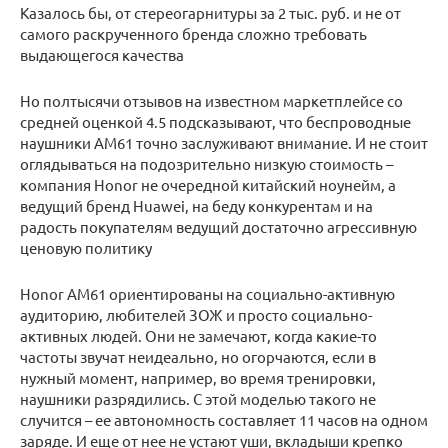
Казалось бы, от стереогарнитуры за 2 тыс. руб. и не от
самого раскрученного бренда сложно требовать
выдающегося качества
Но полтысячи отзывов на известном маркетплейсе со
средней оценкой 4.5 подсказывают, что беспроводные
наушники AM61 точно заслуживают внимание. И не стоит
оглядываться на подозрительно низкую стоимость –
компания Honor не очередной китайский ноунейм, а
ведущий бренд Huawei, на беду конкурентам и на
радость покупателям ведущий достаточно агрессивную
ценовую политику
Honor AM61 ориентированы на социально-активную
аудиторию, любителей ЗОЖ и просто социально-
активных людей. Они не замечают, когда какие-то
частоты звучат неидеально, но огорчаются, если в
нужный момент, например, во время тренировки,
наушники разрядились. С этой моделью такого не
случится – ее автономность составляет 11 часов на одном
заряде. И еще от нее не устают уши, вкладыши крепко