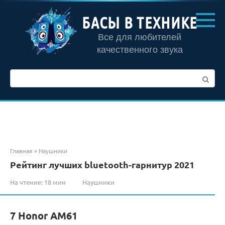
Перейти
к
БАСЫ В ТЕХНИКЕ
контенту
Все для любителей
качественного звука
Поиск:
Главная
»
Наушники
Рейтинг лучших bluetooth-гарнитур 2021
На чтение:
18 мин
Наушники
7 Honor AM61