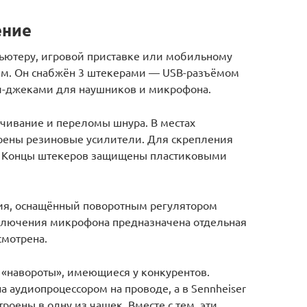
ение
ьютеру, игровой приставке или мобильному
 м. Он снабжён 3 штекерами — USB-разъёмом
и-джеками для наушников и микрофона.
учивание и переломы шнура. В местах
рены резиновые усилители. Для скрепления
й. Концы штекеров защищены пластиковыми
ния, оснащённый поворотным регулятором
включения микрофона предназначена отдельная
смотрена.
 «навороты», имеющиеся у конкурентов.
а аудиопроцессором на проводе, а в Sennheiser
оены в одну из чашек. Вместе с тем, эти