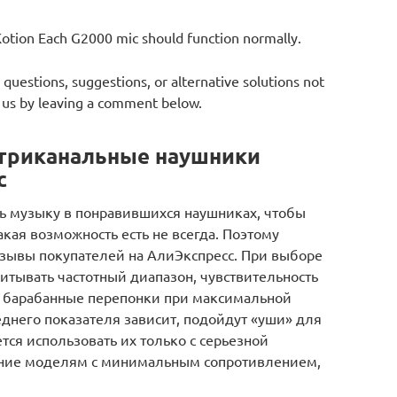
Kotion Each G2000 mic should function normally.
 questions, suggestions, or alternative solutions not
 us by leaving a comment below.
триканальные наушники
с
ть музыку в понравившихся наушниках, чтобы
акая возможность есть не всегда. Поэтому
тзывы покупателей на АлиЭкспресс. При выборе
тывать частотный диапазон, чувствительность
ть барабанные перепонки при максимальной
еднего показателя зависит, подойдут «уши» для
ся использовать их только с серьезной
тение моделям с минимальным сопротивлением,