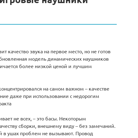
ит качество звука на первое место, но не готов
 обновленная модель динамических наушников
ичается более низкой ценой и лучшим
концентрировался на самом важном – качестве
ание даже при использовании с недорогим
ракта
вает не всех, – это басы. Некоторым
ачеству сборки, внешнему виду – без замечаний.
й в ушах проблем не вызывают. Провод