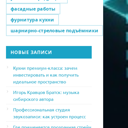
фасадные работы
фурнитура кухни
шарнирно-стреловые подъёмники
НОВЫЕ ЗАПИСИ
Кухни премиум-класса: зачем
инвестировать и как получить
идеальное пространство
Игорь Кравцов Братск: музыка
сибирского автора
Профессиональная студия
звукозаписи: как устроен процесс
Где применяется прозрачная стрейч