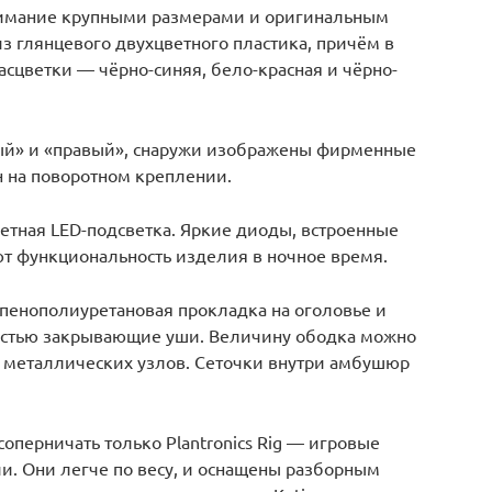
внимание крупными размерами и оригинальным
 глянцевого двухцветного пластика, причём в
асцветки — чёрно-синяя, бело-красная и чёрно-
ый» и «правый», снаружи изображены фирменные
 на поворотном креплении.
тная LED-подсветка. Яркие диоды, встроенные
т функциональность изделия в ночное время.
пенополиуретановая прокладка на оголовье и
стью закрывающие уши. Величину ободка можно
 металлических узлов. Сеточки внутри амбушюр
соперничать только Plantronics Rig — игровые
и. Они легче по весу, и оснащены разборным