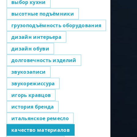
выбор кухни
высотные подъёмники
грузоподъёмность оборудования
дизайн интерьера
дизайн обуви
долговечность изделий
звукозаписи
звукорежиссура
игорь кравцов
история бренда
итальянское ремесло
качество материалов