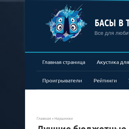
Перейти
к
контенту
БАСЫ В 
Все для любит
Главная страница
Акустика для
Проигрыватели
Рейтинги
Главная
»
Наушники
Лучшие бюджетные 