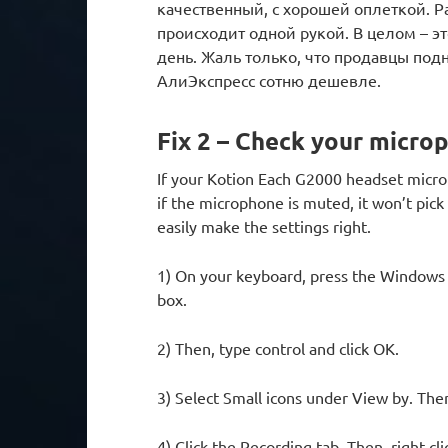
качественный, с хорошей оплеткой. 
происходит одной рукой. В целом – 
день. Жаль только, что продавцы подн
АлиЭкспресс сотню дешевле.
Fix 2 – Check your micro
If your Kotion Each G2000 headset microp
if the microphone is muted, it won’t pic
easily make the settings right.
1) On your keyboard, press the Windows 
box.
2) Then, type control and click OK.
3) Select Small icons under View by. Then
4) Click the Recording tab. Then, right-c