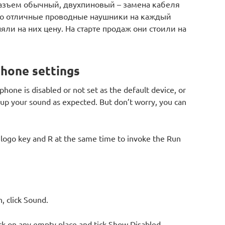
Разъем обычный, двухпиновый – замена кабеля
это отличные проводные наушники на каждый
яли на них цену. На старте продаж они стоили на
phone settings
hone is disabled or not set as the default device, or
k up your sound as expected. But don’t worry, you can
logo key and R at the same time to invoke the Run
, click Sound.
lick on any empty place and tick Show Disabled