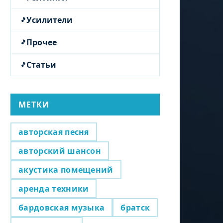
Усилители
Прочее
Статьи
МЕТКИ
авторская песня
авторский шансон
акустика помещений
аренда техники
бардовская музыка
братск