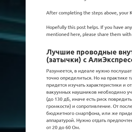
After completing the steps above, your 
Hopefully this post helps. If you have any
mentioned here, please share them with
Лучшие проводные вну
(затычки) с АлиЭкспрес
Разумеется, в идеале нужно послуша
точно определиться. Но на практике т
придется изучать характеристики и о
вакуумных наушников необходимо учи
(до 130 дБ, иначе есть риск повреди
громкости) и сопротивление. От посл
бюджетного смартфона, или же придет
аппаратурой. Нужно отдать предпоч
от 20 до 60 Ом.