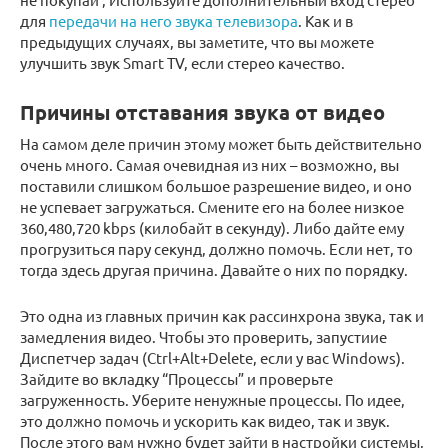
для
передачи на него звука телевизора
. Как и в
предыдущих случаях, вы заметите, что вы можете
улучшить звук Smart TV, если стерео качество.
Причины отставания звука от видео
На самом деле причин этому может быть действительно
очень много. Самая очевидная из них – возможно, вы
поставили слишком большое разрешение видео, и оно
не успевает загружаться. Смените его на более низкое
360,480,720 kbps (килобайт в секунду). Либо дайте ему
прогрузиться пару секунд, должно помочь. Если нет, то
тогда здесь другая причина. Давайте о них по порядку.
Это одна из главных причин как рассинхрона звука, так и
замедления видео. Чтобы это проверить, запустиие
Диспетчер задач (Ctrl+Alt+Delete, если у вас Windows).
Зайдите во вкладку “Процессы” и проверьте
загруженность. Уберите ненужные процессы. По идее,
это должно помочь и ускорить как видео, так и звук.
После этого вам нужно будет зайти в настройки системы,