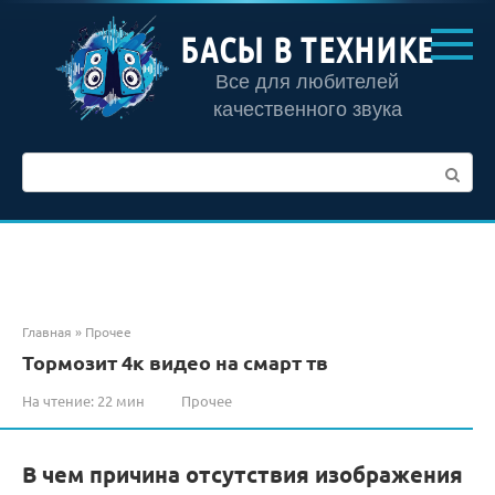
Перейти
к
БАСЫ В ТЕХНИКЕ
контенту
Все для любителей
качественного звука
Поиск:
Главная
»
Прочее
Тормозит 4к видео на смарт тв
На чтение:
22 мин
Прочее
В чем причина отсутствия изображения