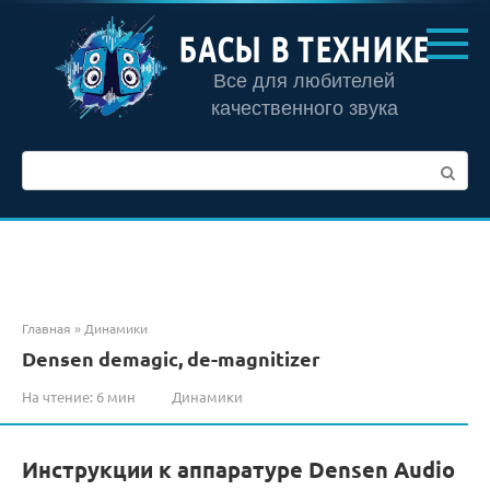
Перейти
к
БАСЫ В ТЕХНИКЕ
контенту
Все для любителей
качественного звука
Поиск:
Главная
»
Динамики
Densen demagic, de-magnitizer
На чтение:
6 мин
Динамики
Инструкции к аппаратуре Densen Audio