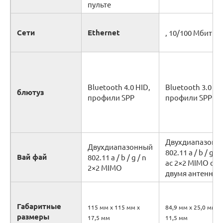
пульте
Сети
Ethernet
, 10/100 Мбит / с
Bluetooth 4.0 HID,
Bluetooth 3.0 HI
блютуз
профили SPP
профили SPP
Двухдиапазонн
Двухдиапазонный
802.11 a / b / g / n
Вай фай
802.11 a / b / g / n
ac 2×2 MIMO с
2×2 MIMO
двумя антеннам
Габаритные
115 мм x 115 мм x
84,9 мм x 25,0 мм x
размеры
17,5 мм
11,5 мм