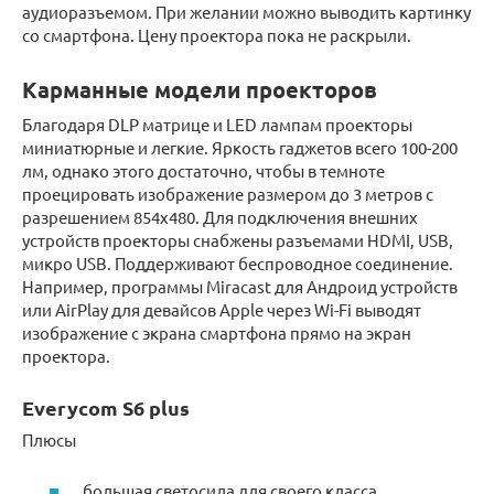
аудиоразъемом. При желании можно выводить картинку
со смартфона. Цену проектора пока не раскрыли.
Карманные модели проекторов
Благодаря DLP матрице и LED лампам проекторы
миниатюрные и легкие. Яркость гаджетов всего 100-200
лм, однако этого достаточно, чтобы в темноте
проецировать изображение размером до 3 метров с
разрешением 854х480. Для подключения внешних
устройств проекторы снабжены разъемами HDMI, USB,
микро USB. Поддерживают беспроводное соединение.
Например, программы Miracast для Андроид устройств
или AirPlay для девайсов Apple через Wi-Fi выводят
изображение с экрана смартфона прямо на экран
проектора.
Everycom S6 plus
Плюсы
большая светосила для своего класса