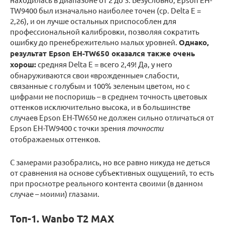
TW9400 был изначально наиболее точен (ср. Delta E =
2,26), и он лучше остальных приспособлен для
профессиональной калибровки, позволяя сократить
ошибку до пренебрежительно малых уровней.
Однако,
результат Epson EH-TW650 оказался также очень
хорош:
средняя Delta E = всего 2,49! Да, у него
обнаруживаются свои «врожденные» слабости,
связанные с голубым и 100% зеленым цветом, но с
цифрами не поспоришь – в среднем точность цветовых
оттенков исключительно высока, и в большинстве
случаев Epson EH-TW650 не должен сильно отличаться от
Epson EH-TW9400 с точки зрения
точности
отображаемых оттенков.
С замерами разобрались, но все равно никуда не деться
от сравнения на основе субъективных ощущений, то есть
при просмотре реального контента своими (в данном
случае – моими) глазами.
Топ-1. Wanbo T2 MAX