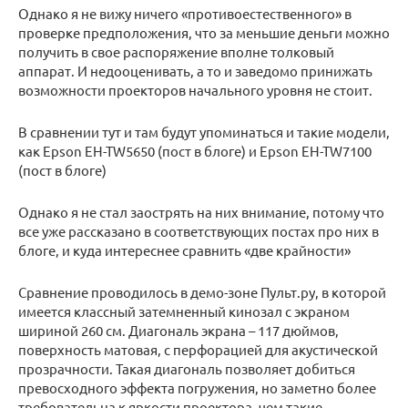
Однако я не вижу ничего «противоестественного» в
проверке предположения, что за меньшие деньги можно
получить в свое распоряжение вполне толковый
аппарат. И недооценивать, а то и заведомо принижать
возможности проекторов начального уровня не стоит.
В сравнении тут и там будут упоминаться и такие модели,
как Epson EH-TW5650 (пост в блоге) и Epson EH-TW7100
(пост в блоге)
Однако я не стал заострять на них внимание, потому что
все уже рассказано в соответствующих постах про них в
блоге, и куда интереснее сравнить «две крайности»
Сравнение проводилось в демо-зоне Пульт.ру, в которой
имеется классный затемненный кинозал с экраном
шириной 260 см. Диагональ экрана – 117 дюймов,
поверхность матовая, с перфорацией для акустической
прозрачности. Такая диагональ позволяет добиться
превосходного эффекта погружения, но заметно более
требовательна к яркости проектора, чем такие