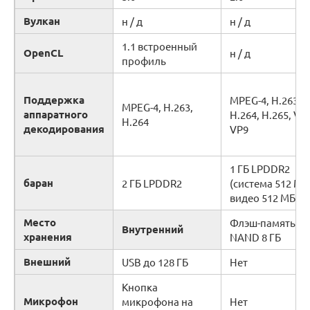
Вулкан
н / д
н / д
1.1 встроенный
OpenCL
н / д
профиль
Поддержка
MPEG-4, H.263,
MPEG-4, H.263,
аппаратного
H.264, H.265, VP
H.264
декодирования
VP9
1 ГБ LPDDR2
баран
2 ГБ LPDDR2
(система 512 МБ
видео 512 МБ)
Место
Флэш-память
Внутренний
хранения
NAND
8 ГБ
Внешний
USB до 128 ГБ
Нет
Кнопка
Микрофон
микрофона на
Нет