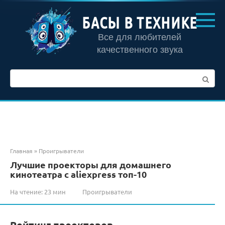
Перейти
к
БАСЫ В ТЕХНИКЕ
контенту
Все для любителей
качественного звука
Поиск:
Главная
»
Проигрыватели
Лучшие проекторы для домашнего
кинотеатра с aliexpress топ-10
На чтение:
23 мин
Проигрыватели