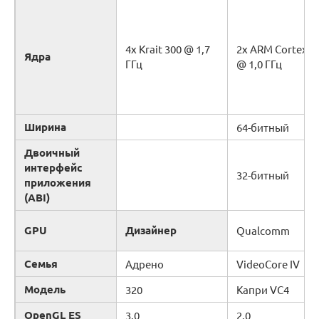
4x Krait 300 @ 1,7
2x ARM Cortex-A
Ядра
ГГц
@ 1,0 ГГц
Ширина
64-битный
Двоичный
интерфейс
32-битный
приложения
(ABI)
GPU
Дизайнер
Qualcomm
Семья
Адрено
VideoCore IV
Модель
320
Капри VC4
OpenGL ES
3.0
2.0