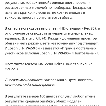
результатах «объективной» оценки цветопередачи
рассмотренных моделей по приборам. Постарался
излагать кратко, но если вы не хотите вникать в
тонкости, просто пропустите этот абзац.
В качестве стандарта выступает «HD-стандарт» Rec.709, а
отклонение от стандарта измеряется в специальных
единицах (Delta E, CIE94). Каждый домашний проектор
обязан иметь режим цвета, «заточенный» под стандарт.
У Epson EH-TW650 он называется «Игра», а у остальных
участников включая Epson EH-TW9400 – «Нейтральный».
Цвет считается точным, если Delta E имеет значение
менее 3.
Диаграммы цветности позволяют визуализировать
точность отдельных цветов
В результате замера 100 цветов получил любопытные
результаты: средняя ошибка у обеих моделей
находилась в диапазоне от 2 до 3. Безусловно, Epson EH-