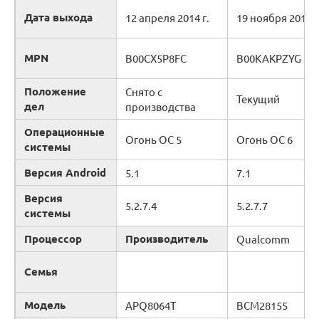
Дата выхода
12 апреля 2014 г.
19 ноября 2014 г
MPN
B00CX5P8FC
B00KAKPZYG
Положение
Снято с
Текущий
дел
производства
Операционные
Огонь ОС 5
Огонь ОС 6
системы
Версия Android
5.1
7.1
Версия
5.2.7.4
5.2.7.7
системы
Процессор
Производитель
Qualcomm
Семья
Модель
APQ8064T
BCM28155